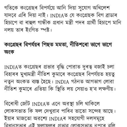
গতিকে কংগ্ৰেছৰ বিপৰ্যয়ে আনি দিয়া সুযোগ অখিলেশ
যাদবে এৰি দিয়া নাই। INDIAত যে কংগ্ৰেছক বিগ ব্ৰাডাৰ
হিচাপে বা ৰাহুল গান্ধীক প্ৰধান মন্ত্ৰী পদৰ প্ৰাৰ্থী হিচাপে মানি
নলয় তাৰ ইংগিত স্পষ্ট।
কংগ্ৰেছৰ বিপৰ্যয়ৰ পিছত মমতা, নীতিশৰো ভাগে ভাগে
অংক
INDIAত কংগ্ৰেছৰ প্ৰভাৱ বৃদ্ধি পোৱাত দুৰত্ব বজাই চলা
বিহাৰৰ মুখ্যমন্ত্ৰী নীতিশ কুমাৰে কংগ্ৰেছৰ বিপৰ্যয়ত হয়তু
নতুন অংকত ব্যস্ত হৈছে। INDIA গঠনত আগভাগ লোৱা
নীতিশ কুমাৰে এতিয়া কি স্থিতি লয় সেয়াও হ’ব লক্ষণীয়।
বিৰোধী জোঁট INDIAত এনে অৱস্থা চলি থাকিলে
লোকসভাত কি ফল দেখুৱাব পাৰিব তাতো সন্দেহ আছে।
ইয়াৰ মাজতো অৱশ্যে INDIAৰ সহযোগী দলসমূহে
বিধানসভাৰ এই ফলাফলৰ প্ৰভাব লোকসভাত নপৰে বুলি