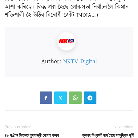
আশা কৰিছে। কিন্তু প্ৰশ্ন হৈছে লোকসভা নিৰ্বাচনলৈ কিমান
শক্তিশালী হৈ উঠিব বিৰোধী জোঁট INDIA…।
Author:
NKTV Digital
Previous article
Next article
৪৮ ঘণ্টাৰ ভিতৰত মুখ্যমন্ত্ৰী ঘোষণা কৰাৰ
ক্ৰমাৎ বিধ্বংসী ৰূপ লৈছে সামুদ্ৰিক ঘূৰ্ণি