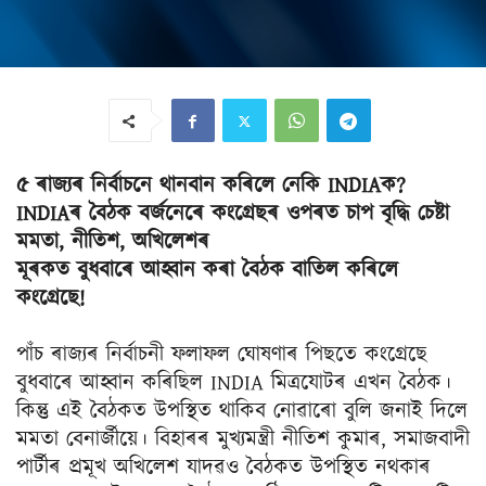
৫ ৰাজ্যৰ নিৰ্বাচনে থানবান কৰিলে নেকি INDIAক?
INDIAৰ বৈঠক বৰ্জনেৰে কংগ্ৰেছৰ ওপৰত চাপ বৃদ্ধি চেষ্টা
মমতা, নীতিশ, অখিলেশৰ
মূৰকত বুধবাৰে আহ্বান কৰা বৈঠক বাতিল কৰিলে
কংগ্ৰেছে!
পাঁচ ৰাজ্যৰ নিৰ্বাচনী ফলাফল ঘোষণাৰ পিছতে কংগ্ৰেছে
বুধবাৰে আহ্বান কৰিছিল INDIA মিত্ৰযোটৰ এখন বৈঠক।
কিন্তু এই বৈঠকত উপস্থিত থাকিব নোৱাৰো বুলি জনাই দিলে
মমতা বেনাৰ্জীয়ে। বিহাৰৰ মুখ্যমন্ত্ৰী নীতিশ কুমাৰ, সমাজবাদী
পাৰ্টীৰ প্ৰমূখ অখিলেশ যাদৱও বৈঠকত উপস্থিত নথকাৰ