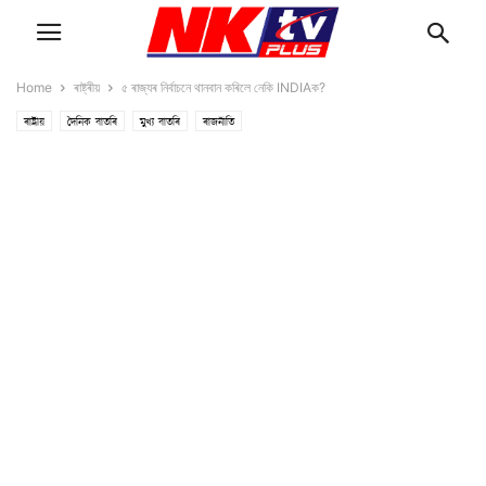
Home
ৰাষ্ট্ৰীয়
৫ ৰাজ্যৰ নিৰ্বাচনে থানবান কৰিলে নেকি INDIAক?
ৰাষ্ট্ৰীয়
দৈনিক বাতৰি
মুখ্য বাতৰি
ৰাজনীতি