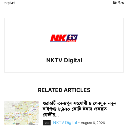
সম্ভাৱনা
মিচাউঙে
NKTV Digital
RELATED ARTICLES
গুৱাহাটী-তেজপুৰ সংযোগী ৪ লেনযুক্ত নতুন
ঘাইপথঃ ৮,৯৭০ কোটি টকাৰ প্ৰকল্পত
কেন্দ্ৰীয়...
NKTV Digital
-
August 6, 2026
অসম