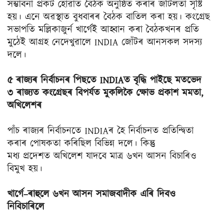
সম্ভাবনা প্ৰকট হোৱাত বৈঠক অনুষ্ঠিত কৰাৰ জটিলতা সৃষ্টি
হয়। এনে অৱস্থাত বুধবাৰৰ বৈঠক বাতিল কৰা হয়। কংগ্ৰেছ
সভাপতি মল্লিকাজুৰ্ন খাৰ্গেই আহ্বান কৰা বৈঠকখনৰ প্ৰতি
মুঠেই আগ্ৰহ নেদেখুৱালে INDIA জোঁটৰ আনসকল সদস্য
দলে।
৫ ৰাজ্যৰ নিৰ্বাচনৰ পিছতে INDIAত বৃদ্ধি পাইছে মতভেদ
৩ ৰাজ্যত কংগ্ৰেছৰ বিপৰ্যত মুকলিকৈ ক্ষোভ প্ৰকাশ মমতা,
অখিলেশৰ
পাঁচ ৰাজ্যৰ নিৰ্বাচনতে INDIAৰ হৈ নিৰ্বাচনত প্ৰতিন্দ্বিতা
কৰাৰ পোষকতা কৰিছিল বিভিন্ন দলে। কিন্তু
মধ্য প্ৰদেশত অখিলেশ যাদবে মাত্ৰ ৬খন আসন বিচাৰিও
বিমুখ হয়।
খাৰ্গে–ৰাহুলে ৬খন আসন সমাজবাদীক এৰি দিবও
নিবিচাৰিলে