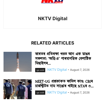
NKTV Digital
RELATED ARTICLES
ভাৰতৰ প্ৰতিৰক্ষা খণ্ডত আন এক ডাঙৰ
সফলতা: ‘অগ্নি-৪’ পাৰমাণৱিক বেলাষ্টিক
মিছাইলৰ...
NKTV Digital
-
August 7, 2026
মুখ্য বাতৰি
NEET-UG প্ৰশ্নকাকত ফাদিল কাণ্ড: CBIৰ
চাৰ্জশ্বীটত নাম সাঙোৰ খাইছে NTAৰ ৩...
NKTV Digital
-
August 7, 2026
মুখ্য বাতৰি