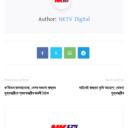
Author:
NKTV Digital
Previous article
Next article
ক’ভিডৰ কালহাতোৰা, দেশৰ সকলো ৰাজ্যৰ
অচিৰেই ৰাজ্যত কৃষি আয়োগ; ঘোষণা
মুখ্যমন্ত্ৰীৰে প্ৰধানমন্ত্ৰীৰ জৰুৰী বৈঠক
মুখ্যমন্ত্ৰীৰ