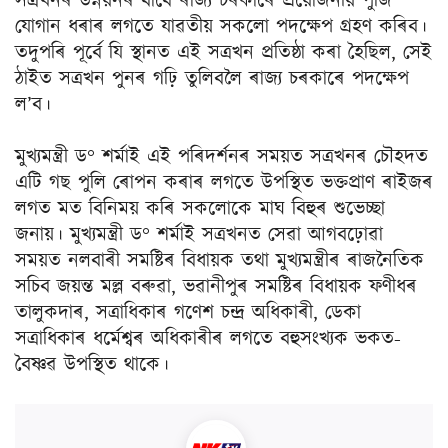
সত্ৰখনৰ উন্নয়নৰ বাবে ৰাজ্য চৰকাৰে প্ৰয়োজনীয় পুঁজি
যোগান ধৰাৰ লগতে যাৱতীয় সকলো পদক্ষেপ গ্ৰহণ কৰিব।
তদুপৰি পূৰ্বে যি স্থানত এই সত্ৰখন প্ৰতিষ্ঠা কৰা হৈছিল, সেই
ঠাইত সত্ৰখন পুনৰ গঢ়ি তুলিবলৈ ৰাজ্য চৰকাৰে পদক্ষেপ
ল’ব।
মুখ্যমন্ত্ৰী ড° শৰ্মাই এই পৰিদৰ্শনৰ সময়ত সত্ৰখনৰ চৌহদত
এটি গছ পুলি ৰোপন কৰাৰ লগতে উপস্থিত ভক্তপ্ৰাণ ৰাইজৰ
লগত মত বিনিময় কৰি সকলোকে মাঘ বিহুৰ শুভেচ্ছা
জনায়। মুখ্যমন্ত্রী ড° শৰ্মাই সত্ৰখনত সেৱা আগবঢ়োৱা
সময়ত নলবাৰী সমষ্টিৰ বিধায়ক তথা মুখ্যমন্ত্ৰীৰ ৰাজনৈতিক
সচিব জয়ন্ত মল্ল বৰুৱা, ভৱানীপুৰ সমষ্টিৰ বিধায়ক ফণীধৰ
তালুকদাৰ, সত্ৰাধিকাৰ গণেশ চন্দ্ৰ অধিকাৰী, ডেকা
সত্ৰাধিকাৰ ধৰ্মেশ্বৰ অধিকাৰীৰ লগতে বহুসংখ্যক ভকত-
বৈষ্ণৱ উপস্থিত থাকে।