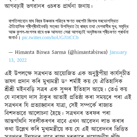
আগবঢ়াই ভগৱানৰ ওচৰত প্ৰাৰ্থনা জনায়।
বাপতিসাহোন মাঘ বিহুৰ উৰুকাৰ পৱিত্ৰ ক্ষণত বৰপেটা জিলাৰ সৰভোগস্থিত
ঐতিহাসিক শ্ৰীশ্ৰীমইনবড়ি সত্ৰত উপস্থিত হৈ ৰাজ্য তথা দেশবাসীৰ সুখ, সমৃদ্ধি
আৰু কুশল-মংগলৰ বাবে গুৰু আসনত সেৱা আগবঢ়াই অদৃষ্টজনৰ শ্ৰীচৰণত প্ৰাৰ্থনা
জনাওঁ।
pic.twitter.com/hoUGJ1tCCb
— Himanta Biswa Sarma (@himantabiswa)
January
13, 2022
এই উপলক্ষে সত্ৰখনত আয়োজিত এক অনুষ্টুপীয়া কাৰ্যসূচীত
ভাষণ প্রদান কৰি মুখ্যমন্ত্ৰী ড° শর্মাই কয় যে ঐতিহাসিক
শ্ৰীশ্ৰী মইনবড়ি সত্ৰৰ এক সুন্দৰ ইতিহাস আছে। তেওঁ কয়
যে নাৰায়ণ দাস ঠাকুৰ আতাই প্রতিষ্ঠা কৰা সময়ৰে পৰা এই
সত্ৰখনৰ যি প্ৰত্যাহ্বানৰ যাত্ৰা, সেই সম্পৰ্কে ৰাজ্যত
বিশদভাৱে আলোচনা হৈছে। সত্ৰখনৰ তৰফৰ পৰা
আন্তগাঁথনি সৱলীকৰণৰ বাবে এখন আৱেদন লাভ কৰাৰ
কথা উল্লেখ কৰি মুখ্যমন্ত্ৰীয়ে কয় যে এই আৱেদনৰ ভিত্তিত