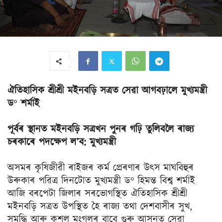
ঐতিহাসিক শ্রীশ্রী মইনবড়ি সত্ৰত সেৱা আগবঢ়ালে মুখ্যমন্ত্রী
ড° শৰ্মাই
পূৰ্বৰ স্থানত মইনবড়ি সত্ৰখন পুনৰ গঢ়ি তুলিবলৈ ৰাজ্য
চৰকাৰে পদক্ষেপ ল’ব: মুখ্যমন্ত্রী
অসমৰ কৃষিজীৱী ৰাইজৰ কৰ্ম প্ৰেৰণাৰ উৎস মাঘবিহুৰ
উৰুকাৰ পৱিত্ৰ দিনটোত মুখ্যমন্ত্রী ড° হিমন্ত বিশ্ব শৰ্মাই
আজি বৰপেটা জিলাৰ সৰভোগস্থিত ঐতিহাসিক শ্রীশ্রী
মইনবড়ি সত্ৰত উপস্থিত হৈ ৰাজ্য তথা দেশবাসীৰ সুখ,
সমৃদ্ধি আৰু কুশল মংগলৰ বাবে গুৰু আসনত সেৱা