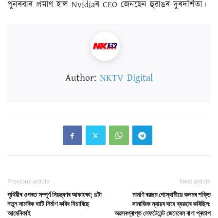
পুনৰবাৰ প্ৰমাণ হ’ল Nvidiaৰ CEO জেনছেন হুৱাঙৰ দুৰদৰ্শিতা।
Author:
NKTV Digital
Previous article
Next article
পৃথিৱীৰ ওপৰত সম্পূৰ্ণ নিয়ন্ত্ৰণৰ আকাংক্ষা; ৪টা
মামণি ৰয়ছম গোস্বামীয়ে কলমৰ শক্তি
নতুন সামৰিক ঘাটি নিৰ্মাণ কৰিব বিচাৰিছে
সামাজিক ন্যায়ৰ বাবে ব্যৱহাৰ কৰিছিল:
আমেৰিকাই
অৱসৰপ্ৰাপ্ত লেফটেনেন্ট জেনেৰেল ৰাণা প্ৰতাপ