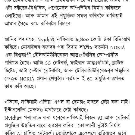
জেনছেনৰ ঘোষণা – আমি প্ৰথমবাৰৰ বাবে AI প্ৰচেছিং কৰিব পৰা
এটা চফ্টৱেৰ-নিৰ্ধাৰিত, প্ৰগ্ৰেমেবল কম্পিউটাৰ নিৰ্মাণ কৰিবলৈ
ওলাইছো। আৰু আমাৰ এই প্ৰযুক্তিক সফল কৰিবলৈ ন’কিয়াই
আমাৰ সৈতে কাম কৰিবলৈ বিচাৰে।
জানিব পৰামতে, Nvidiaই ন’কিয়াত ৮,৪০০ কোটি টকা বিনিয়োগ
কৰিছে। মোবাইলৰ বজাৰৰ পৰা বিদায় ল’লেও বতৰ্মান NOKIA
এক বিশ্বব্যাপী টেলিকমিউনিকেচন আন্তঃগাঁথনিৰ কোম্পানীত
পৰিণত হৈছে। আজি 5G নেটৱৰ্ক, ফাইবাৰ আন্তঃগাঁথনি, ক্লাউড
চিষ্টেম, ডাটা চেণ্টাৰ নেটৱৰ্কিং, আৰু টেলিকমিউনিকেচনৰ সঁজুলিৰ
ক্ষেত্ৰত NOKIA প্ৰধান খেলুৱৈ। বৰ্তমান ই 6G প্ৰযুক্তিৰ ওপৰত
কাম কৰি আছে।
গতিকে, ন’কিয়াই এতিয়া এপল বা ছেমচাং হ’বলৈ চেষ্টা কৰা নাই।
ইণ্টাৰনেটৰ মেৰুদণ্ড হ’বলৈহে চেষ্টা কৰিছে।
Nvidiaৰ পৰা লাভ কৰা ধনেৰে ন’কিয়াই নিজৰ AI আৰু নেটৱৰ্ক
প্ৰযুক্তিৰ উন্নতিৰ বাবে ব্যৱহাৰ কৰিব। কোম্পানী দুটাই নিৰ্মাণ
কৰিব AI চালিত নেটৱৰ্ক। তেওঁলোকে একেলগে ভৱিষ্যতৰ 6Gৰ