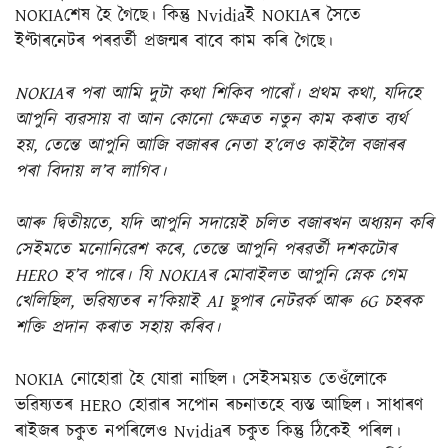
NOKIAশেষ হৈ গৈছে। কিন্তু Nvidiaই NOKIAৰ সৈতে
ইণ্টাৰনেটৰ পৰৱৰ্তী প্ৰজন্মৰ বাবে কাম কৰি গৈছে।
NOKIAৰ পৰা আমি দুটা কথা শিকিব পাৰোঁ। প্ৰথম কথা, যদিহে
আপুনি ব্যৱসায় বা আন কোনো ক্ষেত্ৰত নতুন কাম কৰাত ব্যৰ্থ
হয়, তেন্তে আপুনি আজি বজাৰৰ নেতা হ’লেও কাইলৈ বজাৰৰ
পৰা বিদায় ল’ব লাগিব।
আৰু দ্বিতীয়তে, যদি আপুনি সদায়েই চলিত বজাৰখন অধ্যয়ন কৰি
সেইমতে মনোনিৱেশ কৰে, তেন্তে আপুনি পৰৱৰ্তী দশকটোৰ
HERO হ’ব পাৰে। যি NOKIAৰ মোবাইলত আপুনি স্নেক গেম
খেলিছিল, ভৱিষ্যতৰ ন’কিয়াই AI ছুপাৰ নেটৱৰ্ক আৰু 6G চহৰক
শক্তি প্ৰদান কৰাত সহায় কৰিব।
NOKIA নোহোৱা হৈ যোৱা নাছিল। সেইসময়ত তেওঁলোকে
ভৱিষ্যতৰ HERO হোৱাৰ সপোন ৰচনাতহে ব্যস্ত আছিল। সাধাৰণ
ৰাইজৰ চকুত নপৰিলেও Nvidiaৰ চকুত কিন্তু ঠিকেই পৰিল।