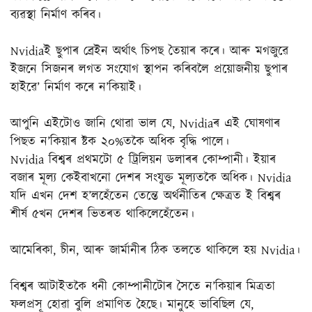
ব্যৱস্থা নিৰ্মাণ কৰিব।
Nvidiaই ছুপাৰ ব্ৰেইন অৰ্থাৎ চিপছ তৈয়াৰ কৰে। আৰু মগজুৱে
ইজনে সিজনৰ লগত সংযোগ স্থাপন কৰিবলৈ প্ৰয়োজনীয় ছুপাৰ
হাইৱে’ নিৰ্মাণ কৰে ন’কিয়াই।
আপুনি এইটোও জানি থোৱা ভাল যে, Nvidiaৰ এই ঘোষণাৰ
পিছত ন’কিয়াৰ ষ্টক ২০%তকৈ অধিক বৃদ্ধি পালে।
Nvidia বিশ্বৰ প্ৰথমটো ৫ ট্ৰিলিয়ন ডলাৰৰ কোম্পানী। ইয়াৰ
বজাৰ মূল্য কেইবাখনো দেশৰ সংযুক্ত মূল্যতকৈ অধিক। Nvidia
যদি এখন দেশ হ’লহেঁতেন তেন্তে অৰ্থনীতিৰ ক্ষেত্ৰত ই বিশ্বৰ
শীৰ্ষ ৫খন দেশৰ ভিতৰত থাকিলেহেঁতেন।
আমেৰিকা, চীন, আৰু জাৰ্মানীৰ ঠিক তলতে থাকিলে হয় Nvidia।
বিশ্বৰ আটাইতকৈ ধনী কোম্পানীটোৰ সৈতে ন’কিয়াৰ মিত্ৰতা
ফলপ্ৰসূ হোৱা বুলি প্ৰমাণিত হৈছে। মানুহে ভাবিছিল যে,