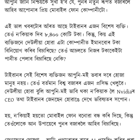
আপুনি জানি নিশ্চয়কৈ সুখী হ’ব যে, পুনৰ নতুন ৰূপত বজাৰলৈ
আহিব আপোনাৰ প্ৰিয় মোবাইল ফোন কোম্পানীটো।
এই ভাল খবৰটোৰ আঁৰত আছে টাইৱানৰ এজন বিশেষ ব্যক্তি।
তেওঁ ন’কিয়াক দিব ৮,৪০০ কোটি টকা। কিন্তু, কিয় এই
ব্যক্তিজনে দেউলীয়া হোৱা এটা কোম্পানীত ইমানবোৰ টকা
বিনিয়োগ কৰিব বিচাৰিছে? তেওঁ আচলতে নিজৰ টকাকেইটা
পানীত পেলাব বিচাৰিছে নেকি?
টাইৱানৰ সেই বিশেষ ব্যক্তিজন আপুনি-মই ভবাৰ দৰে হোজা
মানুহ নহয়। তেওঁ বৰ্তমান বিশ্ব বজাৰৰ এজন প্ৰসিদ্ধ খেলুৱৈ।
দেউলীয়া হোৱা বুলি আপুনি-মই ভাবি থকা ন’কিয়াক লৈ Nvidiaৰ
CEO তথা টাইৱানৰ জেনছেন হোৱাঙে দেখে ভৱিষ্যতৰ সপোন।
হয়, ন’কিয়াই হয়তো মোবাইল ফোন বনোৱা বন্ধ কৰি দিছে, কিন্তু
তেওঁলোকে আন উপায়েৰে পুনৰ বজাৰলৈ আহিব বিচাৰিছে।