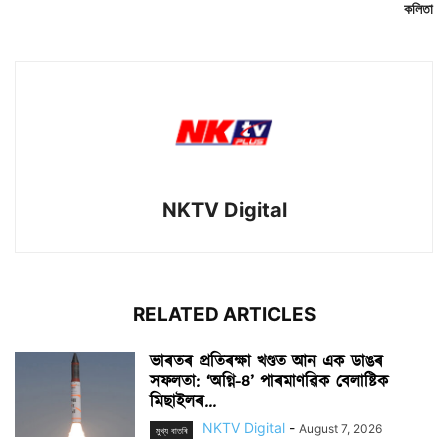
কলিতা
NKTV Digital
RELATED ARTICLES
ভাৰতৰ প্ৰতিৰক্ষা খণ্ডত আন এক ডাঙৰ
সফলতা: ‘অগ্নি-৪’ পাৰমাণৱিক বেলাষ্টিক
মিছাইলৰ...
NKTV Digital
-
August 7, 2026
মুখ্য বাতৰি