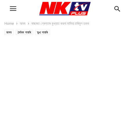
Home
অসম
কাছাৰত গ্ৰেপ্তাৰ কুখ্যাত কয়লা মাফিয়া চাৰিমুল হকক
অসম
দৈনিক বাতৰি
মুখ্য বাতৰি