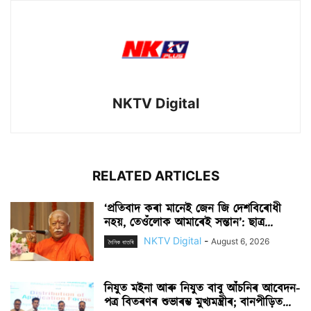
NKTV Digital
RELATED ARTICLES
‘প্ৰতিবাদ কৰা মানেই জেন জি দেশবিৰোধী
নহয়, তেওঁলোক আমাৰেই সন্তান’: ছাত্ৰ...
NKTV Digital
-
August 6, 2026
দৈনিক বাতৰি
নিযুত মইনা আৰু নিযুত বাবু আঁচনিৰ আবেদন-
পত্ৰ বিতৰণৰ শুভাৰম্ভ মুখ্যমন্ত্ৰীৰ; বানপীড়িত...