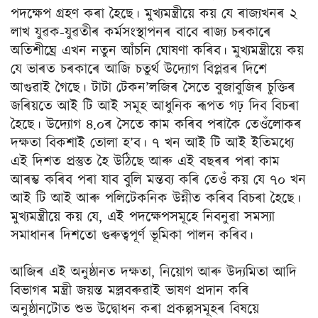
পদক্ষেপ গ্ৰহণ কৰা হৈছে। মুখ্যমন্ত্ৰীয়ে কয় যে ৰাজ্যখনৰ ২
লাখ যুৱক-যুৱতীৰ কৰ্মসংস্থাপনৰ বাবে ৰাজ্য চৰকাৰে
অতিশীঘ্ৰে এখন নতুন আঁচনি ঘোষণা কৰিব। মুখ্যমন্ত্ৰীয়ে কয়
যে ভাৰত চৰকাৰে আজি চতুৰ্থ উদ্যোগ বিপ্লৱৰ দিশে
আগুৱাই গৈছে। টাটা টেকন’লজিৰ সৈতে বুজাবুজিৰ চুক্তিৰ
জৰিয়তে আই টি আই সমূহ আধুনিক ৰূপত গঢ় দিব বিচৰা
হৈছে। উদ্যোগ ৪.০ৰ সৈতে কাম কৰিব পৰাকৈ তেওঁলোকৰ
দক্ষতা বিকশাই তোলা হ’ব। ৭ খন আই টি আই ইতিমধ্যে
এই দিশত প্ৰস্তুত হৈ উঠিছে আৰু এই বছৰৰ পৰা কাম
আৰম্ভ কৰিব পৰা যাব বুলি মন্তব্য কৰি তেওঁ কয় যে ৭০ খন
আই টি আই আৰু পলিটেকনিক উন্নীত কৰিব বিচৰা হৈছে।
মুখ্যমন্ত্ৰীয়ে কয় যে, এই পদক্ষেপসমূহে নিবনুৱা সমস্যা
সমাধানৰ দিশতো গুৰুত্বপূৰ্ণ ভূমিকা পালন কৰিব।
আজিৰ এই অনুষ্ঠানত দক্ষতা, নিয়োগ আৰু উদ্যমিতা আদি
বিভাগৰ মন্ত্ৰী জয়ন্ত মল্লবৰুৱাই ভাষণ প্ৰদান কৰি
অনুষ্ঠানটোত শুভ উদ্বোধন কৰা প্ৰকল্পসমূহৰ বিষয়ে