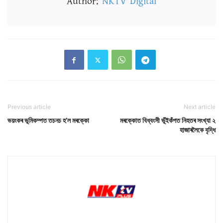
Author:
NKTV Digital
Previous article
Next article
ভয়ংকৰ ভূমিকম্পত তচনচ হ’ল মৰক্কো
মৰক্কোত বিধ্বংসী ভূঁইকঁপত নিহতৰ সংখ্যা ২
হাজাৰলৈকে বৃদ্ধি