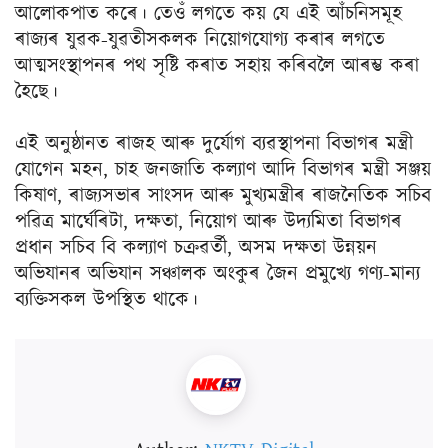
আলোকপাত কৰে। তেওঁ লগতে কয় যে এই আঁচনিসমূহ
ৰাজ্যৰ যুৱক-যুৱতীসকলক নিয়োগযোগ্য কৰাৰ লগতে
আত্মসংস্থাপনৰ পথ সৃষ্টি কৰাত সহায় কৰিবলৈ আৰম্ভ কৰা
হৈছে।
এই অনুষ্ঠানত ৰাজহ আৰু দুৰ্যোগ ব্যৱস্থাপনা বিভাগৰ মন্ত্ৰী
যোগেন মহন, চাহ জনজাতি কল্যাণ আদি বিভাগৰ মন্ত্ৰী সঞ্জয়
কিষাণ, ৰাজ্যসভাৰ সাংসদ আৰু মুখ্যমন্ত্ৰীৰ ৰাজনৈতিক সচিব
পৱিত্ৰ মাৰ্ঘেৰিটা, দক্ষতা, নিয়োগ আৰু উদ্যমিতা বিভাগৰ
প্ৰধান সচিব বি কল্যাণ চক্ৰৱৰ্তী, অসম দক্ষতা উন্নয়ন
অভিযানৰ অভিযান সঞ্চালক অংকুৰ জৈন প্ৰমুখ্যে গণ্য-মান্য
ব্যক্তিসকল উপস্থিত থাকে।