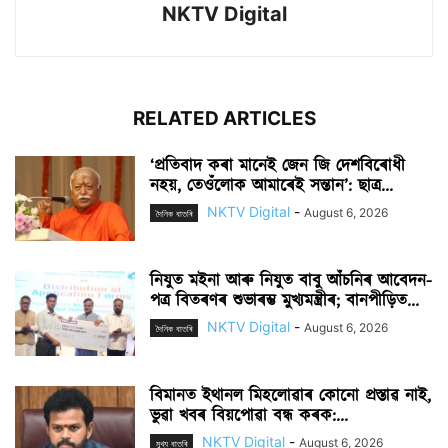
NKTV Digital
RELATED ARTICLES
‘প্ৰতিবাদ কৰা মানেই জেন জি দেশবিৰোধী
নহয়, তেওঁলোক আমাৰেই সন্তান’: ছাত্ৰ...
NKTV Digital
-
August 6, 2026
দৈনিক বাতৰি
নিযুত মইনা আৰু নিযুত বাবু আঁচনিৰ আবেদন-
পত্ৰ বিতৰণৰ শুভাৰম্ভ মুখ্যমন্ত্ৰীৰ; বানপীড়িত...
NKTV Digital
-
August 6, 2026
দৈনিক বাতৰি
বিমানত ইথানল মিহলোৱাৰ কোনো প্ৰস্তাৱ নাই,
ভুৱা খবৰ বিয়পোৱা বন্ধ কৰক:...
NKTV Digital
-
August 6, 2026
মুখ্য বাতৰি