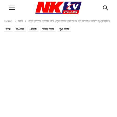
Home
অসম
থলুৱা বৃত্তিৰ প্ৰসাৰৰ বাবে থলুৱা দক্ষতা প্ৰশিক্ষণৰ শুভ উদ্বোধন কৰিলে মুখ্যমন্ত্ৰীয়ে
অসম
আঞ্চলিক
গুৱাহাটী
দৈনিক বাতৰি
মুখ্য বাতৰি