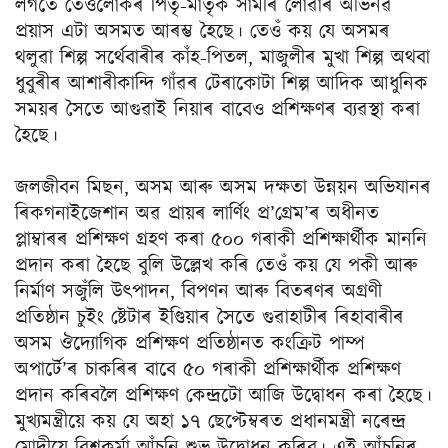
লগতে তেওঁলোকৰ পিতৃ-মাতৃক সামৰি লোৱাৰ অভিনৱ
প্ৰয়াস এটা অসমত আৰম্ভ হৈছে। তেওঁ কয় যে অসমৰ
থলুৱা শিল্প সৰ্থেবাৰীৰ কাঁহ-পিতল, মাজুলীৰ মুখা শিল্প অথবা
ধুবুৰীৰ আশাৰীকান্দি গাঁৱৰ টেৰাকোটা শিল্প আদিক আধুনিক
সময়ৰ সৈতে আগুৱাই নিয়াৰ বাবেও প্ৰশিক্ষণৰ ব্যৱস্থা কৰা
হৈছে।
জলজীবন মিছন, অসম আৰু অসম দক্ষতা উন্নয়ন অভিযানৰ
ৰিকগনাইজেশান অৱ প্ৰায়ৰ লাৰ্ণিং প্ৰ’গ্ৰেম’ৰ অধীনত
প্লাম্বাৰৰ প্ৰশিক্ষণ গ্ৰহণ কৰা ৫০০ গৰাকী প্ৰশিক্ষাৰ্থীক মাননি
প্ৰদান কৰা হৈছে বুলি উল্লেখ কৰি তেওঁ কয় যে পকী আৰু
নিৰ্মাণ সজুঁলি উৎপাদন, বিপণন আৰু বিতৰণৰ অগ্ৰণী
প্ৰতিষ্ঠান চুইং ষ্টেটাৰ ইণ্ডিয়াৰ সৈতে গুৱাহাটীৰ ৰিহাবাৰীৰ
অসম ঔদ্যোগিক প্রশিক্ষণ প্ৰতিষ্ঠানত কংক্রিট পাম্প
অপাৰ্টে’ৰ চাকৰিৰ বাবে ৫০ গৰাকী প্ৰশিক্ষাৰ্থীক প্ৰশিক্ষণ
প্ৰদান কৰিবলৈ প্ৰশিক্ষণ কেন্দ্ৰটো আজি উদ্বোধন কৰা হৈছে।
মুখ্যমন্ত্ৰীয়ে কয় যে অহা ১৭ ছেপ্টেম্বৰত প্ৰধানমন্ত্রী নৰেন্দ্ৰ