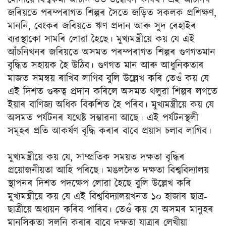
মোদীয়ে বিশ্বকর্মা আঁচনি শুভ উদ্বোধন কৰিব। এই আঁচনিৰ
জৰিয়তে পৰম্পৰাগত শিল্পৰ সৈতে জড়িত সকলক প্ৰশিক্ষণ,
মাননি, বেংকৰ জৰিয়তে ঋণ প্ৰদান আৰু সুদ ৰেহাইৰ
ব্যৱস্থাকো সামৰি লোৱা হৈছে। মুখ্যমন্ত্ৰীয়ে কয় যে এই
আঁচনিখনৰ জৰিয়তে অসমত পৰম্পৰাগত শিল্পৰ গুণগতমান
বৃদ্ধিত সহায়ক হৈ উঠিব। গুণগত মান আৰু আধুনিকতাৰ
মাজত সমন্বয় ৰাখিব লাগিব বুলি উল্লেখ কৰি তেওঁ কয় যে
এই দিশত গুৰুত্ব প্ৰদান কৰিলে অসমত থলুৱা শিল্পৰ লগতে
ইয়াৰ বাণিজ্য অধিক বিকশিত হৈ পৰিব। মুখ্যমন্ত্ৰীয়ে কয় যে
অসমত পৰ্যটনৰ যথেষ্ট সম্ভাৱনা আছে। এই পর্যটনস্থলী
সমূহৰ প্ৰতি আকৰ্ষণ বৃদ্ধি কৰাৰ বাবে প্ৰয়াস চলাব লাগিব।
মুখ্যমন্ত্রীয়ে কয় যে, সাম্প্ৰতিক সময়ত দক্ষতা বৃদ্ধিৰ
প্ৰয়োজনীয়তা আহি পৰিছে। মঙলদৈত দক্ষতা বিশ্ববিদ্যালয়
স্থাপনৰ দিশত পদক্ষেপ লোৱা হৈছে বুলি উল্লেখ কৰি
মুখ্যমন্ত্ৰীয়ে কয় যে এই বিশ্ববিদ্যালয়খনত ১০ হাজাৰ ছাত্ৰ-
ছাত্ৰীয়ে অধ্যয়ন কৰিব পাৰিব। তেওঁ কয় যে অসমৰ মানুহৰ
মানসিকতা সলনি কৰাৰ বাবে দক্ষতা যাত্ৰাৰ লেখীয়া