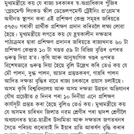
মুখ্যমন্ত্ৰীয়ে কয় যে ৰাজ্য চৰকাৰৰ স্ব-অগ্ৰাধিকাৰ পুঁজিৰ
‘প্লেচমেণ্ট লিংকড স্কীল ডেভেলপমেন্ট ট্রেইনিং প্ৰ’গ্ৰেম’ৰ
অধীনত স্থাপন কৰা এই প্ৰশিক্ষণ কেন্দ্ৰ সমূহৰ জৰিয়তে
৫৭৫০ গৰাকী প্ৰাৰ্থীক প্ৰশিক্ষণ প্ৰদান কৰিবলৈ লক্ষ্য লোৱা
হৈছে। মুখ্যমন্ত্ৰীয়ে লগতে কয় যে হ্রস্বকালীন দক্ষতাৰ
পাঠ্যক্ৰমৰ দ্বাৰা প্রশিক্ষণ প্ৰদানৰ জৰিয়তে ৰাজ্যখনত ৬০ টা
প্রশিক্ষণ কেন্দ্ৰত ১০ টা খণ্ডত ৫৯ টা বিভিন্ন বৃত্তিৰ ওপৰত
গুৰুত্ব দিয়া হ’ব। কৃষি আৰু আনুষংগিক খণ্ডৰ ওপৰত
বিশেষভাৱে গুৰুত্ব দিয়া হৈছে বুলি উল্লেখ কৰি তেওঁ কয় যে
মৌ পালন, দুগ্ধ পালন, আচাৰ প্ৰস্তুতকৰণ, গাহৰি পালন
আদিত দক্ষতা বৃদ্ধিৰ বাবে ৰাজ্য চৰকাৰে প্ৰয়াস চলাইছে।
অসম কৃষি বিশ্ববিদ্যালয় আৰু অসম দক্ষতা উন্নয়ন অভিযানৰ
যৌথ প্রচেষ্টাত ৫ দিনৰ পৰা ১০ দিনীয়া এনে প্রশিক্ষণ
কার্যসূচী প্রস্তুত কৰা হৈছে বুলিও তেওঁ কয়। মুখ্যমন্ত্ৰীয়ে কয়
যে অসমৰ চাৰিখন জিলাত নৱম শ্ৰেণীৰ পৰা দ্বাদশ শ্ৰেণীলৈ
অধ্যয়নৰত ছাত্ৰ-ছাত্ৰীৰ উদ্যমিতা আৰু দক্ষতাৰ জগতখনৰ
সৈতে পৰিচয় কৰোৱাই দি ইয়াৰ প্ৰতি আকৰ্ষণ বৃদ্ধি কৰাৰ