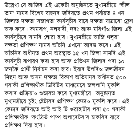
উল্লেখ্য যে আজিৰ এই একেটা অনুষ্ঠানতে মুখ্যমন্ত্ৰীয়ে ‘স্কীল
ভান’ নামৰ বিশেষ বাহনৰ জৰিয়তে প্রথম পর্যায়ত ৪ খন
জিলাত দক্ষতা সজাগতা কাৰ্যসূচীৰ বাবে দক্ষতা যাত্ৰাৰো ফ্লেগ
অফ কৰে। কামৰূপ, নলবাৰী, দৰং আৰু মৰিগাঁও জিলা এই
কাৰ্যসূচীৰে সামৰি লোৱা হ’ব। মুখ্যমন্ত্ৰীয়ে আজি থলুৱা
দক্ষতা প্রশিক্ষণ নামৰ আঁচনি এখনো আৰম্ভ কৰে। এই
আঁচনিৰ অধীনত প্ৰথম অৱস্থাত ১৫ খন জিলা সামৰি এই
কাৰ্যসূচী ৰূপায়ণ কৰা হ’ব আৰু প্ৰতিখন জিলাৰ পৰা ১০
জনকৈ প্ৰাৰ্থী নিৰ্বাচন কৰা হ’ব। ইয়াৰ উপৰিও জলজীবন
মিছন আৰু অসম দক্ষতা বিকাশ অভিযানৰ অধীনত ৫০০
গৰাকী প্ৰশিক্ষাৰ্থীক ডিবিটিৰ মাধ্যমেৰে জলপানি মুকলি
কৰাৰ প্ৰক্ৰিয়াও শুভাৰম্ভ কৰে মুখ্যমন্ত্ৰীয়ে। অনুষ্ঠানত
মুখ্যমন্ত্ৰীয়ে চুইং ষ্টেটাৰৰ প্ৰশিক্ষণ কেন্দ্ৰও মুকলি কৰে। এই
কেন্দ্ৰৰ জৰিয়তে আই আই টি গুৱাহাটীৰ পৰা ৫০ গৰাকী
প্ৰশিক্ষাৰ্থীক ‘কংক্রিট পাম্প অপাৰেটৰ’ৰ চাকৰিৰ বাবে
প্ৰশিক্ষণ দিয়া হ’ব।