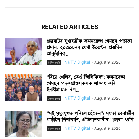
RELATED ARTICLES
গুজৰাটৰ মুখ্যমন্ত্ৰীক কমনৱেল্থ গেমছৰ পতাকা
প্ৰদান: ২০৩০চনৰ মেগা ইভেণ্টৰ প্ৰস্তুতিৰ
আনুষ্ঠানিক...
NKTV Digital
-
August 9, 2026
দৈনিক বাতৰি
“যিয়ে খেলিব, তেওঁ জিলিকিব”: কমনৱেল্থ
গেমছৰ পদকপ্ৰাপ্তসকলক সাক্ষাৎ কৰি
ইনষ্টাগ্ৰামত ৰিল...
NKTV Digital
-
August 9, 2026
দৈনিক বাতৰি
“মই মৃত্যুমুখত পৰিলোহেঁতেন”: মমতা বেনাৰ্জীৰ
গাড়ীলৈ শিলাবৰ্ষণ, প্ৰতিবাদকাৰীৰ “চোৰ” ধ্বনি
NKTV Digital
-
August 9, 2026
দৈনিক বাতৰি