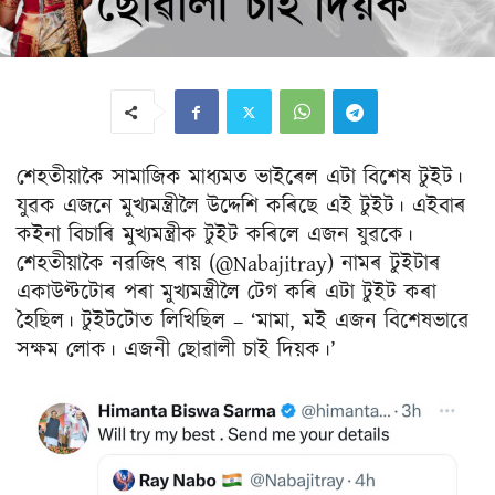
শেহতীয়াকৈ সামাজিক মাধ্যমত ভাইৰেল এটা বিশেষ টুইট।
যুৱক এজনে মুখ্যমন্ত্ৰীলৈ উদ্দেশি কৰিছে এই টুইট। এইবাৰ
কইনা বিচাৰি মুখ্যমন্ত্ৰীক টুইট কৰিলে এজন যুৱকে।
শেহতীয়াকৈ নৱজিৎ ৰায় (@Nabajitray) নামৰ টুইটাৰ
একাউণ্টটোৰ পৰা মুখ্যমন্ত্ৰীলৈ টেগ কৰি এটা টুইট কৰা
হৈছিল। টুইটটোত লিখিছিল – ‘মামা, মই এজন বিশেষভাৱে
সক্ষম লোক। এজনী ছোৱালী চাই দিয়ক।’