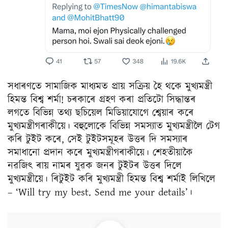
সধাৰণতে সামাজিক মাধ্যমত প্ৰায় সক্ৰিয় হৈ থকে মুখ্যমন্ত্ৰী
হিমন্ত বিশ্ব শৰ্মা! চৰকাৰে গ্ৰহণ কৰা প্ৰতিটো সিদ্ধান্তৰ
লগতে বিভিন্ন তথ্য ছচিয়েল মিডিয়াযোগে শ্বেয়াৰ কৰে
মুখ্যমন্ত্ৰীগৰাকীয়ে। বহুলোকে বিভিন্ন সমস্যাত মুখ্যমন্ত্ৰীলৈ টেগ
কৰি টুইট কৰে, সেই টুইটসমূহৰ উত্তৰ দি সমস্যাৰ
সমাধানো প্ৰদান কৰে মুখ্যমন্ত্ৰীগৰাকীয়ে। শেহতীয়াকৈ
নৱজিৎ ৰায় নামৰ যুৱক জনৰ টুইটৰ উত্তৰ দিলে
মুখ্যমন্ত্ৰীয়ে। ৰিটুইট কৰি মুখ্যমন্ত্ৰী হিমন্ত বিশ্ব শৰ্মাই লিখিলে
– ‘Will try my best. Send me your details’।