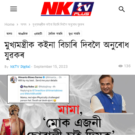
Home
অসম
মুখ্যমন্ত্ৰীক কইনা বিচাৰি দিবলৈ অনুৰোধ যুৱকৰ
অসম
আঞ্চলিক
গুৱাহাটী
দৈনিক বাতৰি
মুখ্য বাতৰি
মুখ্যমন্ত্ৰীক কইনা বিচাৰি দিবলৈ অনুৰোধ
যুৱকৰ
136
By
NKTV Digital
-
September 15, 2023