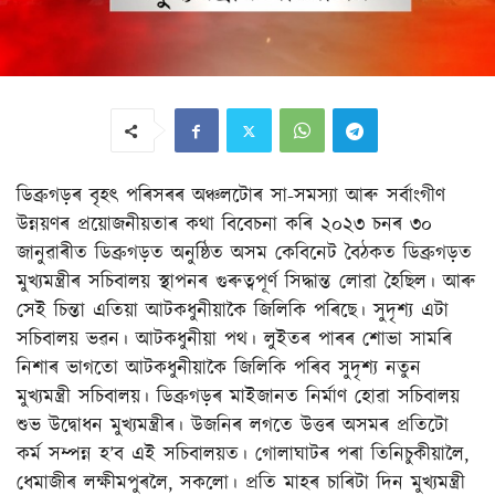
ডিব্ৰুগড়ৰ বৃহৎ পৰিসৰৰ অঞ্চলটোৰ সা-সমস্যা আৰু সৰ্বাংগীণ
উন্নয়ণৰ প্ৰয়োজনীয়তাৰ কথা বিবেচনা কৰি ২০২৩ চনৰ ৩০
জানুৱাৰীত ডিব্ৰুগড়ত অনুষ্ঠিত অসম কেবিনেট বৈঠকত ডিব্ৰুগড়ত
মুখ্যমন্ত্ৰীৰ সচিবালয় স্থাপনৰ গুৰুত্বপূৰ্ণ সিদ্ধান্ত লোৱা হৈছিল। আৰু
সেই চিন্তা এতিয়া আটকধুনীয়াকৈ জিলিকি পৰিছে। সুদৃশ্য এটা
সচিবালয় ভৱন। আটকধুনীয়া পথ। লুইতৰ পাৰৰ শোভা সামৰি
নিশাৰ ভাগতো আটকধুনীয়াকৈ জিলিকি পৰিব সুদৃশ্য নতুন
মুখ্যমন্ত্ৰী সচিবালয়। ডিব্ৰুগড়ৰ মাইজানত নিৰ্মাণ হোৱা সচিবালয়
শুভ উদ্বোধন মুখ্যমন্ত্ৰীৰ। উজনিৰ লগতে উত্তৰ অসমৰ প্ৰতিটো
কৰ্ম সম্পন্ন হ’ব এই সচিবালয়ত। গোলাঘাটৰ পৰা তিনিচুকীয়ালৈ,
ধেমাজীৰ লক্ষীমপুৰলৈ, সকলো। প্ৰতি মাহৰ চাৰিটা দিন মুখ্যমন্ত্ৰী