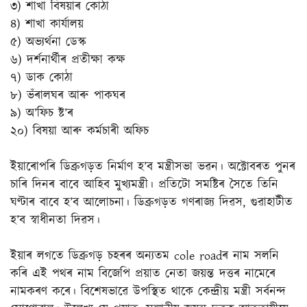
৩) শাখা বিষয়াৰ কোঠা
৪) শাখা কাৰ্যালয়
৫) অভ্যৰ্থনা ডেস্ক
৬) দৰ্শনাৰ্থীৰ প্ৰতীক্ষা কক্ষ
৭) ডাক কোঠা
৮) ভঁৰালঘৰ আৰু পাকঘৰ
৯) অ’ফিচ ষ্ট’ৰ
২০) বিষয়া আৰু কৰ্মচাৰী অফিচ
ইয়াৰোপৰি ডিব্ৰুগড়ত নিৰ্মাণ হ’ব মন্ত্ৰীসভা ভৱন। অক্টোবৰত পুনৰ
চাৰি দিনৰ বাবে আহিব মুখ্যমন্ত্ৰী। প্ৰতিটো সমষ্টিৰ সৈতে তিনি
ঘণ্টাৰ বাবে হ’ব আলোচনা। ডিব্ৰুগড়ত গণৰাজ্য দিৱস, গুৱাহাটীত
হ’ব স্বাধীনতা দিৱস।
ইয়াৰ লগতে ডিব্ৰুগড় চহৰৰ অন্যতম cole roadৰ নাম সলনি
কৰি এই পথৰ নাম বিজেপি প্ৰয়াত নেতা জয়ন্ত দত্তৰ নামেৰে
নামকৰণ কৰে। বিশেষভাৱে উপস্থিত থাকে কেন্দ্ৰীয় মন্ত্ৰী সৰ্বনন্দ