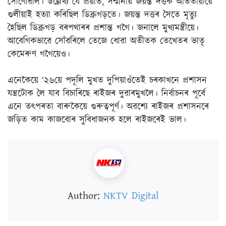
সোণোৱাল। উল্লেখ্য যে প্ৰয়াত, সন্মানীয় জয়ন্ত দত্তক আততায়ীয়ে
গুলীয়াই হত্যা কৰিছিল ডিব্ৰুগড়তে। জয়ন্ত দত্তৰ সৈতে মৃত্যু
হৈছিল ডিব্ৰুগড় বৰপথাৰৰ প্ৰশান্ত গগৈ। জনালে মুখ্যমন্ত্ৰীয়ে।
আবেগিকভাৱে সোঁৱৰিলে তেজে ধোৱা অতীতক তেখেতৰ ভাতৃ
কেমেৰুণ গগৈয়েও।
এনেকৈয়ে ‘২৬য়ে পদূলি মুখত দুপিয়াওঁতেই চৰকাখনে প্ৰশাসন
যন্ত্ৰটোক লৈ যাব বিচাৰিছে ৰাইজৰ দুৱাৰমুখলৈ। নিৰ্বাচনৰ পূৰ্বে
এনে তত্পৰতা বাৰুকৈয়ে গুৰুত্বপূৰ্ণ। অৱশ্যে ৰাইজৰ প্ৰশাসনৰে
জড়িত কাম কাজবোৰ সুবিধাজনক হলে ৰাইজৰেই ভাল।
Author:
NKTV Digital