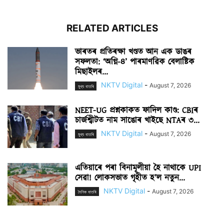
RELATED ARTICLES
ভাৰতৰ প্ৰতিৰক্ষা খণ্ডত আন এক ডাঙৰ
সফলতা: ‘অগ্নি-৪’ পাৰমাণৱিক বেলাষ্টিক
মিছাইলৰ...
NKTV Digital
-
August 7, 2026
মুখ্য বাতৰি
NEET-UG প্ৰশ্নকাকত ফাদিল কাণ্ড: CBIৰ
চাৰ্জশ্বীটত নাম সাঙোৰ খাইছে NTAৰ ৩...
NKTV Digital
-
August 7, 2026
মুখ্য বাতৰি
এতিয়াৰে পৰা বিনামূলীয়া হৈ নাথাকে UPI
সেৱা! লোকসভাত গৃহীত হ’ল নতুন...
NKTV Digital
-
August 7, 2026
দৈনিক বাতৰি