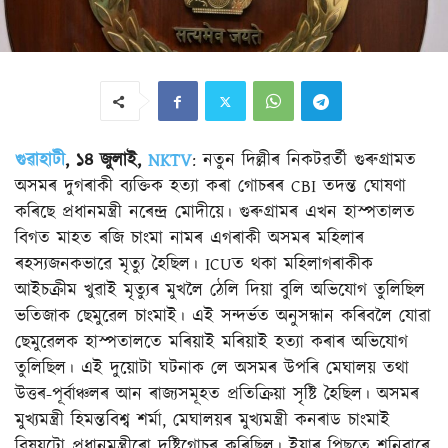
গুৱাহাটী
, ১৪ জুলাই,
NKTV
: নতুন দিল্লীৰ নিকটৱৰ্তী গুৰুগ্ৰামত
অসমৰ দুগৰাকী ব্যক্তিক হত্যা কৰা গোচৰৰ CBI তদন্ত ঘোষণা
কৰিছে প্ৰধানমন্ত্ৰী নৰেন্দ্ৰ মোদীয়ে। গুৰুগ্ৰামৰ এখন হাস্পতালত
বিগত মাহত ৰজি চাংমা নামৰ এগৰাকী অসমৰ মহিলাৰ
ৰহস্যজনকভাৱে মৃত্যু হৈছিল। ICUত থকা মহিলাগৰাকীক
আইচক্ৰীম খুৱাই মৃত্যুৰ মুখলৈ ঠেলি দিয়া বুলি অভিযোগ তুলিছিল
ভতিজাক ছেমুৱেল চাংমাই। এই সন্দৰ্ভত অনুসন্ধান কৰিবলৈ যোৱা
ছেমুৱেলক হাস্পতালতে মৰিয়াই মৰিয়াই হত্যা কৰাৰ অভিযোগ
তুলিছিল। এই দুয়োটা ঘটনাক লে অসমৰ উপৰি মেঘালয় তথা
উত্তৰ-পূৰ্বাঞ্চলৰ আন ৰাজ্যসমূহত প্ৰতিক্ৰিয়া সৃষ্টি হৈছিল। অসমৰ
মুখ্যমন্ত্ৰী হিমন্তবিশ্ব শৰ্মা, মেঘালয়ৰ মুখ্যমন্ত্ৰী কনৰাড চাংমাই
বিষয়টো প্ৰধানমন্ত্ৰীৰো দৃষ্টিগোচৰ কৰিছিল। ইয়াৰ পিছতে শনিবাৰে