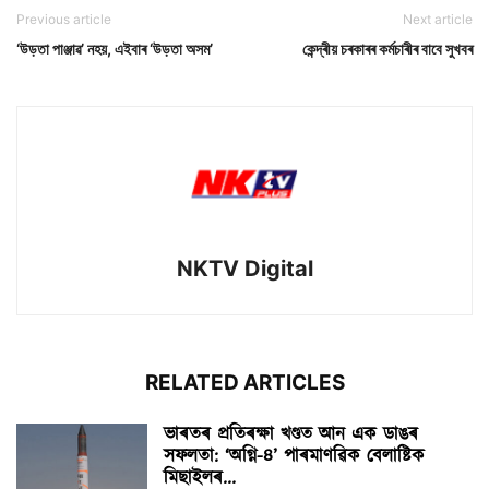
Previous article
Next article
‘উড়তা পাঞ্জাৱ’ নহয়, এইবাৰ ‘উড়তা অসম’
কেন্দ্ৰীয় চৰকাৰৰ কৰ্মচাৰীৰ বাবে সুখবৰ
NKTV Digital
RELATED ARTICLES
ভাৰতৰ প্ৰতিৰক্ষা খণ্ডত আন এক ডাঙৰ
সফলতা: ‘অগ্নি-৪’ পাৰমাণৱিক বেলাষ্টিক
মিছাইলৰ...