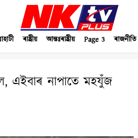
ৱাহাটী
ৰাষ্ট্ৰীয়
আন্তঃৰাষ্ট্ৰীয়
Page 3
ৰাজনীতি
িল, এইবাৰ নাপাতে মহযুঁজ