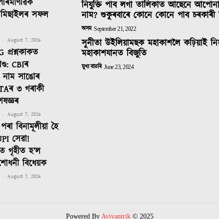
 পাৰমাণৱিক
নিযুক্তি পাব লগা তালিকাত আছেনে আপোন
ক মিছাইলৰ সফল
নাম? শুকুৰবাৰে কোনে কোনে পাব চৰকাৰী 
অসম
September 21, 2022
-
August 7, 2026
সুনীতা উইলিয়ামছক মহাকাশলৈ কঢ়িয়াই নি
 প্ৰশ্নকাকত
মহাকাশযানত বিজুতি
ণ্ড: CBIৰ
মুখ্য বাতৰি
June 23, 2024
টত নাম সাঙোৰ
TAৰ ৩ গৰাকী
েষজ্ঞৰ
-
August 7, 2026
পৰা বিনামূলীয়া হৈ
PI সেৱা!
 গৃহীত হ’ল
শোধনী বিধেয়ক
-
August 7, 2026
Powered By
Aviyantrik
© 2025