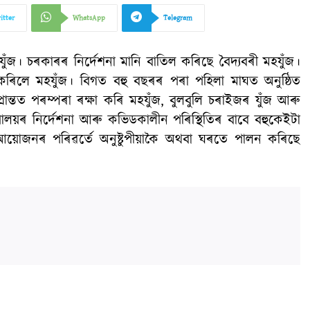
itter
WhatsApp
Telegram
ুঁজ। চৰকাৰৰ নিৰ্দেশনা মানি বাতিল কৰিছে বৈদ্যবৰী মহযুঁজ।
কৰিলে মহযুঁজ। বিগত বহু বছৰৰ পৰা পহিলা মাঘত অনুষ্ঠিত
ান্তত পৰম্পৰা ৰক্ষা কৰি মহযুঁজ, বুলবুলি চৰাইজৰ যুঁজ আৰু
্যায়ালয়ৰ নিৰ্দেশনা আৰু কভিডকালীন পৰিস্থিতিৰ বাবে বহুকেইটা
ল আয়োজনৰ পৰিৱৰ্তে অনুষ্টুপীয়াকৈ অথবা ঘৰতে পালন কৰিছে