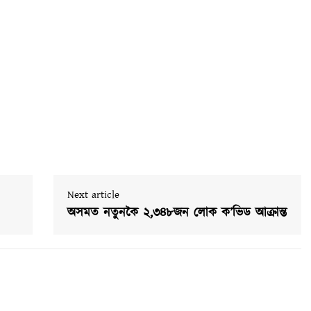
Next article
অসমত নতুনকৈ ২,৩৪৮জন লোক ক’ভিড আক্ৰান্ত