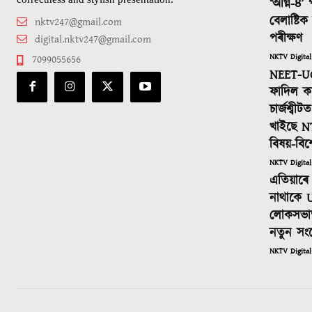
‘অগ্নি-৪’
বেলাষ্টি
nktv247@gmail.com
পৰীক্ষণ
digital.nktv247@gmail.com
NKTV Digital
7099055656
NEET-UG
ফাদিল কা
চাৰ্জশ্বী
খাইছে N
বিষয়-বিশ
NKTV Digital
এতিয়াৰে 
নাথাকে U
লোকসভাত
নতুন সং
NKTV Digital