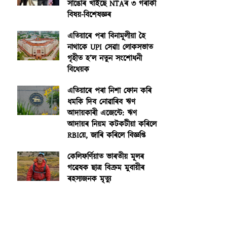
সাঙোৰ খাইছে NTAৰ ৩ গৰাকী
বিষয়-বিশেষজ্ঞৰ
এতিয়াৰে পৰা বিনামূলীয়া হৈ
নাথাকে UPI সেৱা! লোকসভাত
গৃহীত হ’ল নতুন সংশোধনী
বিধেয়ক
এতিয়াৰে পৰা নিশা ফোন কৰি
ধমকি দিব নোৱাৰিব ঋণ
আদায়কাৰী এজেন্টে: ঋণ
আদায়ৰ নিয়ম কটকটীয়া কৰিলে
RBIয়ে, জাৰি কৰিলে বিজ্ঞপ্তি
কেলিফৰ্ণিয়াত ভাৰতীয় মূলৰ
গৱেষক ছাত্ৰ বিক্ৰম মুবায়ীৰ
ৰহস্যজনক মৃত্যু