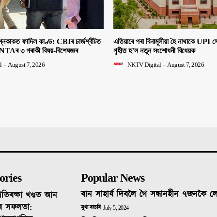
াকত ফাদিল কাণ্ড: CBIৰ চাৰ্জশ্বীটত
এতিয়াৰে পৰা বিনামূলীয়া হৈ নাথাকে UPI
NTAৰ ৩ গৰাকী বিষয়-বিশেষজ্ঞৰ
গৃহীত হ’ল নতুন সংশোধনী বিধেয়ক
l
-
August 7, 2026
NKTV Digital
-
August 7, 2026
ories
Popular News
বান সাহাৰ্য দিবলৈ গৈ সন্ধানহীন ৭জনকৈ 
ৰতিৰক্ষা খণ্ডত আন
ৰ সফলতা:
মুখ্য বাতৰি
July 5, 2024