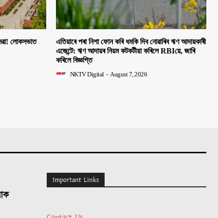
 সেৱা! লোকসভাত
এতিয়াৰে পৰা নিশা ফোন কৰি ধমকি দিব নোৱাৰিব ঋণ আদায়কাৰী
এজেন্টে: ঋণ আদায়ৰ নিয়ম কটকটীয়া কৰিলে RBIয়ে, জাৰি
কৰিলে বিজ্ঞপ্তি
NKTV Digital
-
August 7, 2026
Important Links
লোক
Contact Us