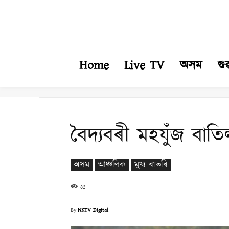
Home
Live TV
অসম
গু
বৈদ্যবৰী মহযুঁজ বাত
অসম
আঞ্চলিক
মুখ্য বাতৰি
82
By
NKTV Digital