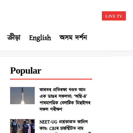
LIVE TV
ক্ৰীড়া
English
অসম দৰ্শন
Popular
ভাৰতৰ প্ৰতিৰক্ষা খণ্ডত আন
এক ডাঙৰ সফলতা: ‘অগ্নি-৪’
পাৰমাণৱিক বেলাষ্টিক মিছাইলৰ
সফল পৰীক্ষণ
NEET-UG প্ৰশ্নকাকত ফাদিল
কাণ্ড: CBIৰ চাৰ্জশ্বীটত নাম