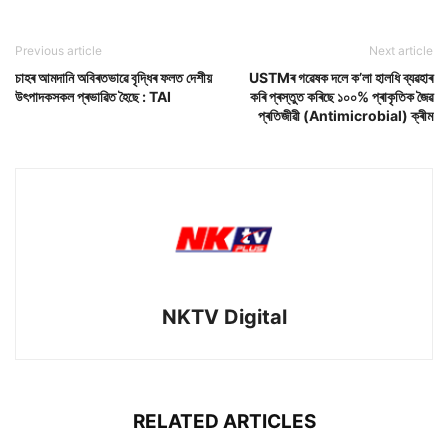
Previous article
Next article
চাহৰ আমদানি অবিৰতভাৱে বৃদ্ধিৰ ফলত দেশীয়
USTMৰ গৱেষক দলে ক’লা হালধি ব্যৱহাৰ
উৎপাদকসকল প্ৰভাৱিত হৈছে : TAI
কৰি প্ৰস্তুত কৰিছে ১০০% প্ৰাকৃতিক জৈৱ
প্ৰতিজীৱী (Antimicrobial) ক্ৰীম
NKTV Digital
RELATED ARTICLES