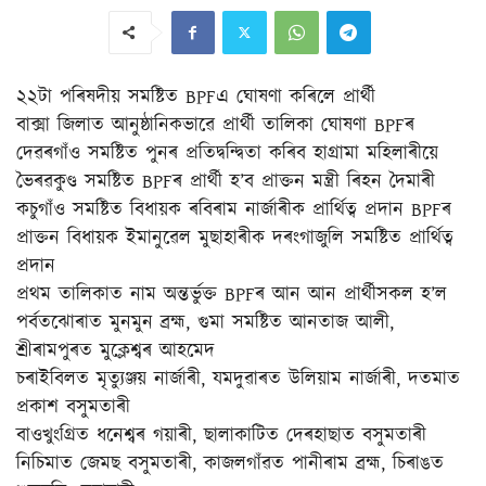
২২টা পৰিষদীয় সমষ্টিত BPFএ ঘোষণা কৰিলে প্ৰাৰ্থী
বাক্সা জিলাত আনুষ্ঠানিকভাৱে প্ৰাৰ্থী তালিকা ঘোষণা BPFৰ
দেৱৰগাঁও সমষ্টিত পুনৰ প্ৰতিদ্বন্দ্বিতা কৰিব হাগ্ৰামা মহিলাৰীয়ে
ভৈৰৱকুণ্ড সমষ্টিত BPFৰ প্ৰাৰ্থী হ’ব প্ৰাক্তন মন্ত্ৰী ৰিহন দৈমাৰী
কচুগাঁও সমষ্টিত বিধায়ক ৰবিৰাম নাৰ্জাৰীক প্ৰাৰ্থিত্ব প্ৰদান BPFৰ
প্ৰাক্তন বিধায়ক ইমানুৱেল মুছাহাৰীক দৰংগাজুলি সমষ্টিত প্ৰাৰ্থিত্ব
প্ৰদান
প্ৰথম তালিকাত নাম অন্তৰ্ভুক্ত BPFৰ আন আন প্ৰাৰ্থীসকল হ’ল
পৰ্বতঝোৰাত মুনমুন ব্ৰহ্ম, গুমা সমষ্টিত আনতাজ আলী,
শ্ৰীৰামপুৰত মুক্লেশ্বৰ আহমেদ
চৰাইবিলত মৃত্যুঞ্জয় নাৰ্জাৰী, যমদুৱাৰত উলিয়াম নাৰ্জাৰী, দতমাত
প্ৰকাশ বসুমতাৰী
বাওখুংগ্ৰিত ধনেশ্বৰ গয়াৰী, ছালাকাটিত দেৰহাছাত বসুমতাৰী
নিচিমাত জেমছ বসুমতাৰী, কাজলগাঁৱত পানীৰাম ব্ৰহ্ম, চিৰাঙত