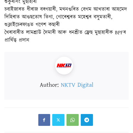
শুকুৰসিং মুছাহাৰী
চবাইজাৰত ধীৰাজ বৰগয়াৰী, মথনগুৰিত বেগম আখতাৰা আহমেদ
দিহিৰাত আগুছতোষ তিগা, গোৰেশ্বৰত মহেশ্বৰ বসুমতাৰী,
শুক্লাইচেৰফাঙত গণেশ কছাৰী
খৈৰাবাৰীত লামশ্ৰাউ দৈমাৰী আৰু ধনশ্ৰীত ফ্ৰেছ মুছাহাৰীক BPFৰ
প্ৰাৰ্থিত্ব প্ৰদান
Author:
NKTV Digital