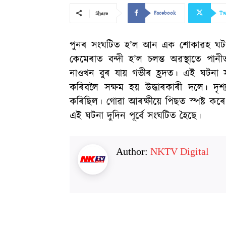
Facebook
Tw
Share
পুনৰ সংঘটিত হ’ল আন এক শোকাৱহ ঘটনা।
কেমেৰাত বন্দী হ’ল চলন্ত অৱস্থাতে পানী
নাওখন বুৰ যায় গভীৰ হ্ৰদত। এই ঘটনা সং
কৰিবলৈ সক্ষম হয় উদ্ধাৰকাৰী দলে। দৃশ্
কৰিছিল। গোৱা আৰক্ষীয়ে পিছত স্পষ্ট কৰ
এই ঘটনা দুদিন পূৰ্বে সংঘটিত হৈছে।
Author:
NKTV Digital