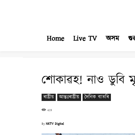
Home
Live TV
অসম
গু
শোকাৱহ! নাও ডুবি 
ৰাষ্ট্ৰীয়
আন্তঃৰাষ্ট্ৰীয়
দৈনিক বাতৰি
419
By
NKTV Digital