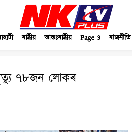
ৱাহাটী
ৰাষ্ট্ৰীয়
আন্তঃৰাষ্ট্ৰীয়
Page 3
ৰাজনীতি
মৃত্যু ৭৮জন লোকৰ