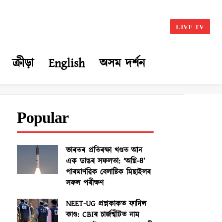
LIVE TV
ক্ৰীড়া
English
অসম দৰ্শন
Popular
ভাৰতৰ প্ৰতিৰক্ষা খণ্ডত আন
এক ডাঙৰ সফলতা: ‘অগ্নি-৪’
পাৰমাণৱিক বেলাষ্টিক মিছাইলৰ
সফল পৰীক্ষণ
NEET-UG প্ৰশ্নকাকত ফাদিল
কাণ্ড: CBIৰ চাৰ্জশ্বীটত নাম