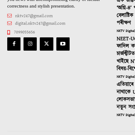
এক ডাঙ
correctness and stylish presentation.
‘অগ্নি-৪’
বেলাষ্টি
nktv247@gmail.com
পৰীক্ষণ
digital.nktv247@gmail.com
NKTV Digital
7099055656
NEET-UG
ফাদিল কা
চাৰ্জশ্বী
খাইছে N
বিষয়-বিশ
NKTV Digital
এতিয়াৰে 
নাথাকে U
লোকসভাত
নতুন সং
NKTV Digital