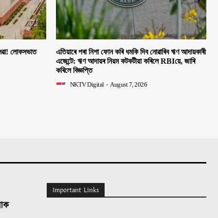
 সেৱা! লোকসভাত
এতিয়াৰে পৰা নিশা ফোন কৰি ধমকি দিব নোৱাৰিব ঋণ আদায়কাৰী
এজেন্টে: ঋণ আদায়ৰ নিয়ম কটকটীয়া কৰিলে RBIয়ে, জাৰি
কৰিলে বিজ্ঞপ্তি
NKTV Digital
-
August 7, 2026
Important Links
লোক