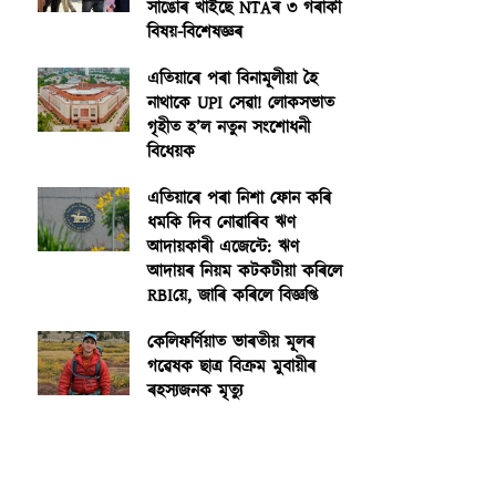
সাঙোৰ খাইছে NTAৰ ৩ গৰাকী
বিষয়-বিশেষজ্ঞৰ
এতিয়াৰে পৰা বিনামূলীয়া হৈ
নাথাকে UPI সেৱা! লোকসভাত
গৃহীত হ’ল নতুন সংশোধনী
বিধেয়ক
এতিয়াৰে পৰা নিশা ফোন কৰি
ধমকি দিব নোৱাৰিব ঋণ
আদায়কাৰী এজেন্টে: ঋণ
আদায়ৰ নিয়ম কটকটীয়া কৰিলে
RBIয়ে, জাৰি কৰিলে বিজ্ঞপ্তি
কেলিফৰ্ণিয়াত ভাৰতীয় মূলৰ
গৱেষক ছাত্ৰ বিক্ৰম মুবায়ীৰ
ৰহস্যজনক মৃত্যু