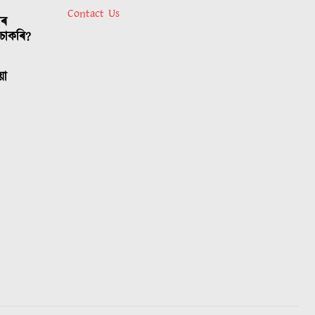
Contact Us
াৰ
চাকৰি?
য়া