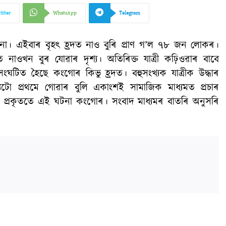
itter
WhatsApp
Telegram
 এইবাৰ বৃহৎ হ্ৰদত নাও বুৰি প্ৰাণ গ’ল ৭৮ জন লোকৰ।
ত নাওখন বুৰ যোৱাৰ দৃশ্য। অতিৰিক্ত যাত্ৰী কঢ়িওৱাৰ বাবে
ঘটিত হৈছে কংগোৰ কিভু হ্ৰদত। বহুসংখ্যক যাত্ৰীক উদ্ধাৰ
যটো প্ৰথমে গোৱাৰ বুলি একাংশই সামাজিক মাধ্যমত প্ৰচাৰ
ে প্ৰকৃততে এই ঘটনা কংগোৰ। সংবাদ মাধ্যমৰ বাতৰি অনুসৰি