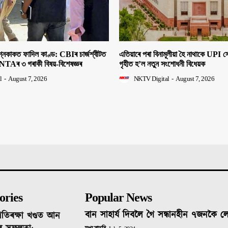
াকত ফাদিল কাণ্ড: CBIৰ চাৰ্জশ্বীটত
এতিয়াৰে পৰা বিনামূলীয়া হৈ নাথাকে UPI
NTAৰ ৩ গৰাকী বিষয়-বিশেষজ্ঞৰ
গৃহীত হ’ল নতুন সংশোধনী বিধেয়ক
l
-
August 7, 2026
NKTV Digital
-
August 7, 2026
ories
Popular News
বান সাহাৰ্য দিবলৈ গৈ সন্ধানহীন ৭জনকৈ 
ৰতিৰক্ষা খণ্ডত আন