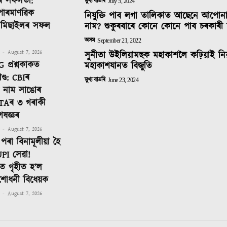
ৰ সফলতা:
মুখ্য বাতৰি
July 5, 2024
 পাৰমাণৱিক
নিযুক্তি পাব লগা তালিকাত আছেনে আপোন
ক মিছাইলৰ সফল
নাম? শুকুৰবাৰে কোনে কোনে পাব চৰকাৰী 
অসম
September 21, 2022
-
August 7, 2026
সুনীতা উইলিয়ামছক মহাকাশলৈ কঢ়িয়াই নি
 প্ৰশ্নকাকত
মহাকাশযানত বিজুতি
ণ্ড: CBIৰ
মুখ্য বাতৰি
June 23, 2024
টত নাম সাঙোৰ
TAৰ ৩ গৰাকী
েষজ্ঞৰ
-
August 7, 2026
পৰা বিনামূলীয়া হৈ
PI সেৱা!
 গৃহীত হ’ল
শোধনী বিধেয়ক
-
August 7, 2026