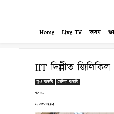
Home
Live TV
অসম
গু
IIT দিল্লীত জিলিকি
মুখ্য বাতৰি
দৈনিক বাতৰি
255
By
NKTV Digital