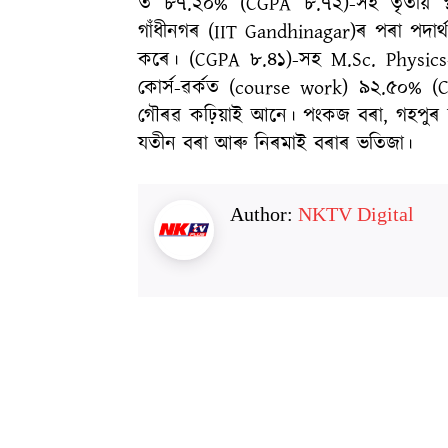
ত ৮৭.২০% (CGPA ৮.৭২)-সহ তৃতীয় স্থান‌
গাঁধীনগৰ (IIT Gandhinagar)ৰ পৰা পদাৰ্থ 
কৰে। (CGPA ৮.৪১)-সহ M.Sc. Physics-ত 
কোর্স-ৱৰ্কত (course work) ৯২.৫০% (
গৌৰৱ কঢ়িয়াই আনে। পংকজ বৰা, গহপুৰ ক
যতীন বৰা আৰু নিৰমাই বৰাৰ ভতিজা।
Author:
NKTV Digital