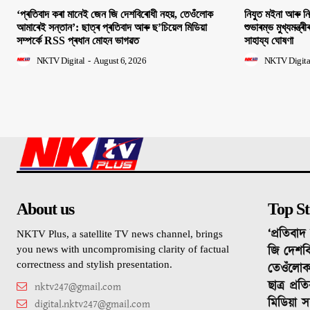
‘প্ৰতিবাদ কৰা মানেই জেন জি দেশবিৰোধী নহয়, তেওঁলোক
নিযুত মইনা আৰু ন
আমাৰেই সন্তান’: ছাত্ৰ প্ৰতিবাদ আৰু ছ’চিয়েল মিডিয়া
শুভাৰম্ভ মুখ্যমন্ত্ৰ
সম্পৰ্কে RSS প্ৰধান মোহন ভাগৱত
সাহায্য ঘোষণা
NKTV Digital
-
August 6, 2026
NKTV Digita
About us
Top St
‘প্ৰতিবা
NKTV Plus, a satellite TV news channel, brings
জি দেশবি
you news with uncompromising clarity of factual
correctness and stylish presentation.
তেওঁলোক
ছাত্ৰ প্ৰ
nktv247@gmail.com
মিডিয়া স
digital.nktv247@gmail.com