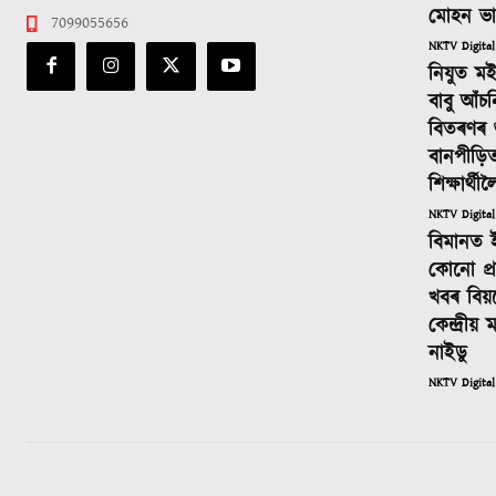
মোহন ভ
7099055656
NKTV Digital
নিযুত ম
বাবু আঁচ
বিতৰণৰ শুভ
বানপীড়ি
শিক্ষাৰ্থ
NKTV Digital
বিমানত 
কোনো প্ৰস
খবৰ বিয়
কেন্দ্ৰীয়
নাইডু
NKTV Digital