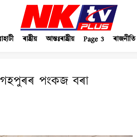
ৱাহাটী
ৰাষ্ট্ৰীয়
আন্তঃৰাষ্ট্ৰীয়
Page 3
ৰাজনীতি
ল গহপুৰৰ‌ পংকজ বৰা