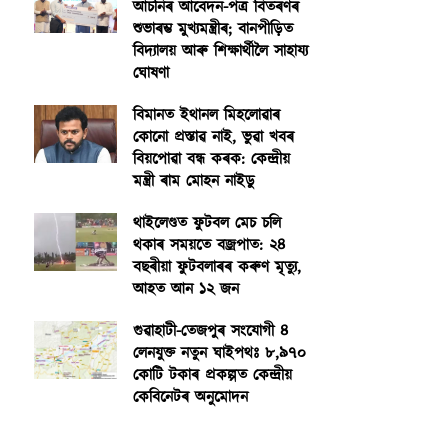
আঁচনিৰ আবেদন-পত্ৰ বিতৰণৰ
শুভাৰম্ভ মুখ্যমন্ত্ৰীৰ; বানপীড়িত
বিদ্যালয় আৰু শিক্ষাৰ্থীলৈ সাহায্য
ঘোষণা
বিমানত ইথানল মিহলোৱাৰ
কোনো প্ৰস্তাৱ নাই, ভুৱা খবৰ
বিয়পোৱা বন্ধ কৰক: কেন্দ্ৰীয়
মন্ত্ৰী ৰাম মোহন নাইডু
থাইলেণ্ডত ফুটবল মেচ চলি
থকাৰ সময়তে বজ্ৰপাত: ২৪
বছৰীয়া ফুটবলাৰৰ কৰুণ মৃত্যু,
আহত আন ১২ জন
গুৱাহাটী-তেজপুৰ সংযোগী ৪
লেনযুক্ত নতুন ঘাইপথঃ ৮,৯৭০
কোটি টকাৰ প্ৰকল্পত কেন্দ্ৰীয়
কেবিনেটৰ অনুমোদন