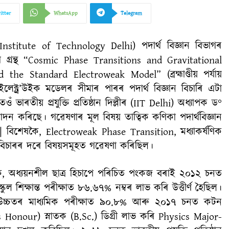
itter
WhatsApp
Telegram
dian Institute of Technology Delhi) পদাৰ্থ বিজ্ঞান বিভাগৰ
 গ্ৰন্থ “Cosmic Phase Transitions and Gravitational
e Standard Electroweak Model” (ব্ৰহ্মাণ্ডীয় পৰ্যায়
ইলেক্ট্ৰ’উইক মডেলৰ সীমাৰ পাৰৰ পদাৰ্থ বিজ্ঞান বিচাৰি এটা
ওঁ ভাৰতীয় প্ৰযুক্তি প্ৰতিষ্ঠান দিল্লীৰ (IIT Delhi) অধ্যাপক ড°
্পাদন কৰিছে। গৱেষণাৰ মূল বিষয় তাত্বিক কণিকা পদাৰ্থবিজ্ঞান
| বিশেষকৈ, Electroweak Phase Transition, মধ্যাকৰ্ষণিক
ান বিচাৰৰ দৰে বিষয়সমূহত গৱেষণা কৰিছিল।
ায়িক, অধ্যয়নশীল ছাত্ৰ হিচাপে পৰিচিত পংকজ বৰাই ২০১২ চনত
ুল শিক্ষান্ত পৰীক্ষাত ৮৬.৬৭% নম্বৰ‌‌ লাভ ‌কৰি উত্তীৰ্ণ হৈছিল।‌
 উচ্চতৰ মাধ্যমিক পৰীক্ষাত ৯০.৮% ‌আৰু‌ ২০১৭ চনত কটন
sics Honour) স্নাতক (B.Sc.) ডিগ্ৰী লাভ কৰি Physics Major-