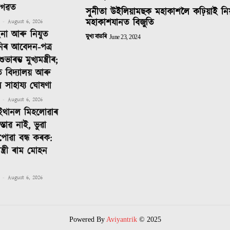
াগৱত
সুনীতা উইলিয়ামছক মহাকাশলৈ কঢ়িয়াই নি
মহাকাশযানত বিজুতি
-
August 6, 2026
ইনা আৰু নিযুত
মুখ্য বাতৰি
June 23, 2024
নিৰ আবেদন-পত্ৰ
াৰম্ভ মুখ্যমন্ত্ৰীৰ;
ত বিদ্যালয় আৰু
ীলৈ সাহায্য ঘোষণা
-
August 6, 2026
ইথানল মিহলোৱাৰ
্তাৱ নাই, ভুৱা
পোৱা বন্ধ কৰক:
 মন্ত্ৰী ৰাম মোহন
-
August 6, 2026
Powered By
Aviyantrik
© 2025