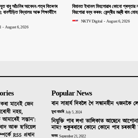
িযুত বাবু আঁচনিৰ আবেদন-পত্ৰ বিতৰণৰ
বিমানত ইথানল মিহলোৱাৰ কোনো প্ৰস্তাৱ ন
ীৰ; বানপীড়িত বিদ্যালয় আৰু শিক্ষাৰ্থীলৈ
বিয়পোৱা বন্ধ কৰক: কেন্দ্ৰীয় মন্ত্ৰী ৰাম মো
NKTV Digital
-
August 6, 2026
l
-
August 6, 2026
ories
Popular News
বান সাহাৰ্য দিবলৈ গৈ সন্ধানহীন ৭জনকৈ 
দ কৰা মানেই জেন
ৰোধী নহয়,
মুখ্য বাতৰি
July 5, 2024
 আমাৰেই সন্তান’:
নিযুক্তি পাব লগা তালিকাত আছেনে আপোন
তিবাদ আৰু ছ’চিয়েল
নাম? শুকুৰবাৰে কোনে কোনে পাব চৰকাৰী 
ম্পৰ্কে RSS প্ৰধান
অসম
September 21, 2022