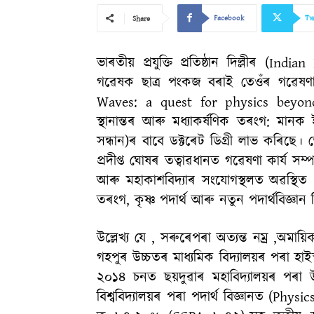
Facebook
Tw
Share
ভাৰতীয় প্ৰযুক্তি প্ৰতিষ্ঠান দিল্লীৰ (In
গৱেষক ছাত্ৰ‌ পংকজ বৰাই তেওঁৰ গৱেষণা
Waves: a quest for physics beyond th
স্থানান্তৰ আৰু মধ্যাকৰ্ষণিক তৰংগ: মানক 
সন্ধান)ৰ বাবে ডক্টৰেট ডিগ্ৰী লাভ কৰিছে।‌ তে
প্রদীপ্ত ঘোষৰ তত্বাৱধানত গৱেষণা কাৰ্য সম
আৰু মহাকাশবিদ্যাৰ সংযোগস্থলত অৱস্থিত 
তৰংগ, কৃষ্ণ পদাৰ্থ আৰু নতুন পদাৰ্থবিজ্ঞ
উল্লেখ্য যে , সৰুৰেপৰা অত্যন্ত নম্ৰ ,অম
গহপুৰ উচ্চতৰ মাধ্যমিক বিদ্যালয়ৰ পৰা হাইস্ক
২০১৪ চনত ছয়দুৱাৰ মহাবিদ্যালয়ৰ পৰা
বিশ্ববিদ্যালয়ৰ পৰা পদাৰ্থ বিজ্ঞানত (Phy