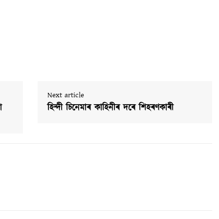
Next article
া
হিন্দী চিনেমাৰ কাহিনীৰ দৰে শিহৰণকাৰী