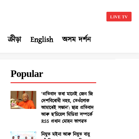
LIVE TV
ক্ৰীড়া
English
অসম দৰ্শন
Popular
‘প্ৰতিবাদ কৰা মানেই জেন জি
দেশবিৰোধী নহয়, তেওঁলোক
আমাৰেই সন্তান’: ছাত্ৰ প্ৰতিবাদ
আৰু ছ’চিয়েল মিডিয়া সম্পৰ্কে
RSS প্ৰধান মোহন ভাগৱত
নিযুত মইনা আৰু নিযুত বাবু