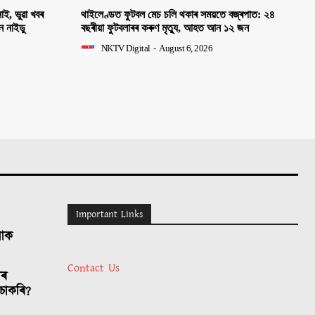
াই, ভুৱা খবৰ
থাইলেণ্ডত ফুটবল মেচ চলি থকাৰ সময়তে বজ্ৰপাত: ২৪
হন নাইডু
বছৰীয়া ফুটবলাৰৰ কৰুণ মৃত্যু, আহত আন ১২ জন
NKTV Digital
-
August 6, 2026
Important Links
লোক
Contact Us
াৰ
চাকৰি?