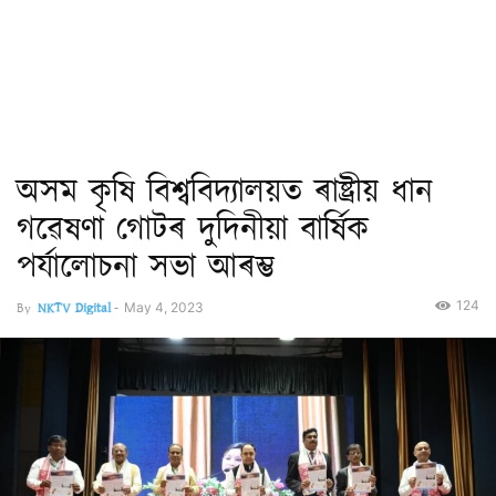
অসম কৃষি বিশ্ববিদ্যালয়ত ৰাষ্ট্ৰীয় ধান
গৱেষণা গোটৰ দুদিনীয়া বাৰ্ষিক
পৰ্যালোচনা সভা আৰম্ভ
124
By
NKTV Digital
-
May 4, 2023