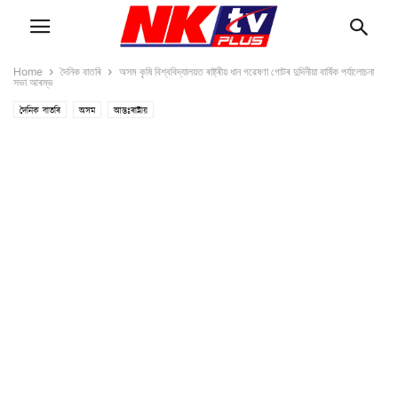
Home
দৈনিক বাতৰি
অসম কৃষি বিশ্ববিদ্যালয়ত ৰাষ্ট্ৰীয় ধান গৱেষণা গোটৰ দুদিনীয়া বাৰ্ষিক পৰ্যালোচনা
সভা আৰম্ভ
দৈনিক বাতৰি
অসম
আন্তঃৰাষ্ট্ৰীয়