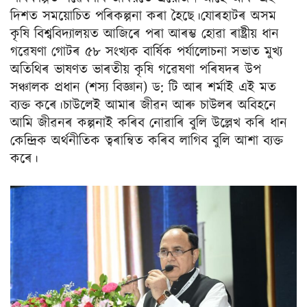
দিশত সময়োচিত পৰিকল্পনা কৰা হৈছে।যোৰহাটৰ অসম
কৃষি বিশ্ববিদ্যালয়ত আজিৰে পৰা আৰম্ভ হোৱা ৰাষ্ট্ৰীয় ধান
গৱেষণা গোটৰ ৫৮ সংখ্যক বাৰ্ষিক পৰ্যালোচনা সভাত মুখ্য
অতিথিৰ ভাষণত ভাৰতীয় কৃষি গৱেষণা পৰিষদৰ উপ
সঞ্চালক প্ৰধান (শস্য বিজ্ঞান) ড: টি আৰ শৰ্মাই এই মত
ব্যক্ত কৰে।চাউলেই আমাৰ জীৱন আৰু চাউলৰ অবিহনে
আমি জীৱনৰ কল্পনাই কৰিব নোৱাৰি বুলি উল্লেখ কৰি ধান
কেন্দ্ৰিক অৰ্থনীতিক ত্বৰান্বিত কৰিব লাগিব বুলি আশা ব্যক্ত
কৰে।