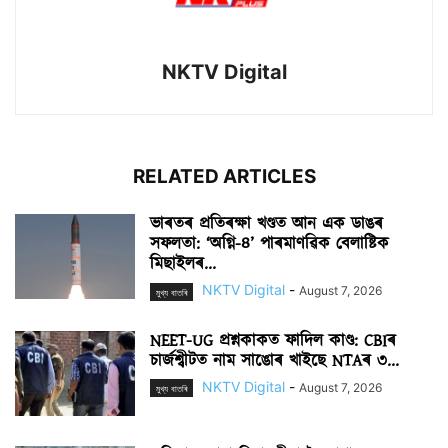
NKTV Digital
RELATED ARTICLES
ভাৰতৰ প্ৰতিৰক্ষা খণ্ডত আন এক ডাঙৰ
সফলতা: ‘অগ্নি-৪’ পাৰমাণৱিক বেলাষ্টিক
মিছাইলৰ...
NKTV Digital
-
August 7, 2026
মুখ্য বাতৰি
NEET-UG প্ৰশ্নকাকত ফাদিল কাণ্ড: CBIৰ
চাৰ্জশ্বীটত নাম সাঙোৰ খাইছে NTAৰ ৩...
NKTV Digital
-
August 7, 2026
মুখ্য বাতৰি