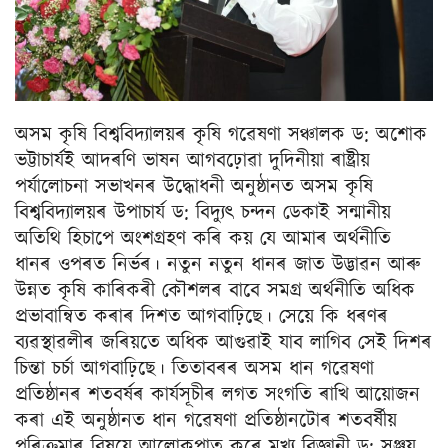
অসম কৃষি বিশ্ববিদ্যালয়ৰ কৃষি গৱেষণা সঞ্চালক ড: অশোক
ভট্টাচাৰ্যই আদৰণি ভাষন আগবঢ়োৱা দুদিনীয়া ৰাষ্ট্ৰীয়
পৰ্যালোচনা সভাখনৰ উদ্ধোধনী অনুষ্ঠানত অসম কৃষি
বিশ্ববিদ্যালয়ৰ উপাচাৰ্য ড: বিদ্যুৎ চন্দন ডেকাই সন্মানীয়
অতিথি হিচাপে অংশগ্ৰহণ কৰি কয় যে আমাৰ অৰ্থনীতি
ধানৰ ওপৰত নিৰ্ভৰ। নতুন নতুন ধানৰ জাত উদ্ভাৱন আৰু
উন্নত কৃষি কাৰিকৰী কৌশলৰ বাবে সমগ্ৰ অৰ্থনীতি অধিক
প্ৰভাবান্বিত কৰাৰ দিশত আগবাঢ়িছে। সেয়ে কি ধৰণৰ
ব্যৱস্থাৱলীৰ জৰিয়তে অধিক আগুৱাই যাব লাগিব সেই দিশৰ
চিন্তা চৰ্চা আগবাঢ়িছে। তিতাবৰৰ অসম ধান গৱেষণা
প্ৰতিষ্ঠানৰ শতবৰ্ষৰ কাৰ্যসূচীৰ লগত সংগতি ৰাখি আয়োজন
কৰা এই অনুষ্ঠানত ধান গৱেষণা প্ৰতিষ্ঠানটোৰ শতবৰ্ষীয়
পৰিক্ৰমাৰ বিষয়ে আলোকপাত কৰে মুখ্য বিজ্ঞানী ড: সঞ্জয়