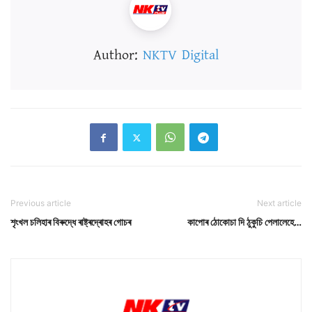
Author:
NKTV Digital
Previous article
Next article
শৃংখল চলিহাৰ বিৰুদ্ধে ৰাষ্ট্ৰদ্ৰোহৰ গোচৰ
কাপোৰ ঠোকোচা দি ঠুকুচি পেলালেহে…