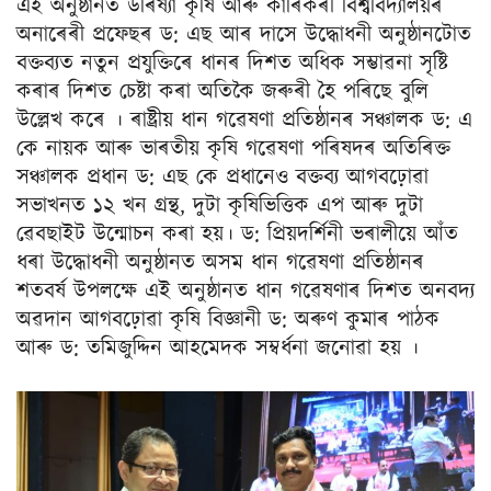
এই অনুষ্ঠানত উৰিষ্যা কৃষি আৰু কাৰিকৰী বিশ্ববিদ্যালয়ৰ
অনাৰেৰী প্ৰফেছৰ ড: এছ আৰ দাসে উদ্ধোধনী অনুষ্ঠানটোত
বক্তব্যত নতুন প্ৰযুক্তিৰে ধানৰ দিশত অধিক সম্ভাৱনা সৃষ্টি
কৰাৰ দিশত চেষ্টা কৰা অতিকৈ জৰুৰী হৈ পৰিছে বুলি
উল্লেখ কৰে । ৰাষ্ট্ৰীয় ধান গৱেষণা প্ৰতিষ্ঠানৰ সঞ্চালক ড: এ
কে নায়ক আৰু ভাৰতীয় কৃষি গৱেষণা পৰিষদৰ অতিৰিক্ত
সঞ্চালক প্ৰধান ড: এছ কে প্ৰধানেও বক্তব্য আগবঢ়োৱা
সভাখনত ১২ খন গ্ৰন্থ, দুটা কৃষিভিত্তিক এপ আৰু দুটা
ৱেবছাইট উন্মোচন কৰা হয়। ড: প্ৰিয়দৰ্শিনী ভৰালীয়ে আঁত
ধৰা উদ্ধোধনী অনুষ্ঠানত অসম ধান গৱেষণা প্ৰতিষ্ঠানৰ
শতবৰ্ষ উপলক্ষে এই অনুষ্ঠানত ধান গৱেষণাৰ দিশত অনবদ্য
অৱদান আগবঢ়োৱা কৃষি বিজ্ঞানী ড: অৰুণ কুমাৰ পাঠক
আৰু ড: তমিজুদ্দিন আহমেদক সম্বৰ্ধনা জনোৱা হয় ।