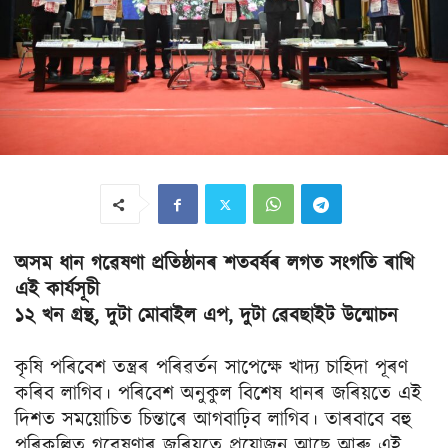
অসম ধান গৱেষণা প্ৰতিষ্ঠানৰ শতবৰ্ষৰ লগত সংগতি ৰাখি
এই কাৰ্যসূচী
১২ খন গ্ৰন্থ, দুটা মোবাইল এপ, দুটা ৱেবছাইট উন্মোচন
কৃষি পৰিবেশ তন্ত্ৰৰ পৰিৱৰ্তন সাপেক্ষে খাদ্য চাহিদা পূৰণ
কৰিব লাগিব। পৰিবেশ অনুকুল বিশেষ ধানৰ জৰিয়তে এই
দিশত সময়োচিত চিন্তাৰে আগবাঢ়িব লাগিব। তাৰবাবে বহু
পৰিকল্পিত গৱেষণাৰ জৰিয়তে প্ৰয়োজন আছে আৰু এই