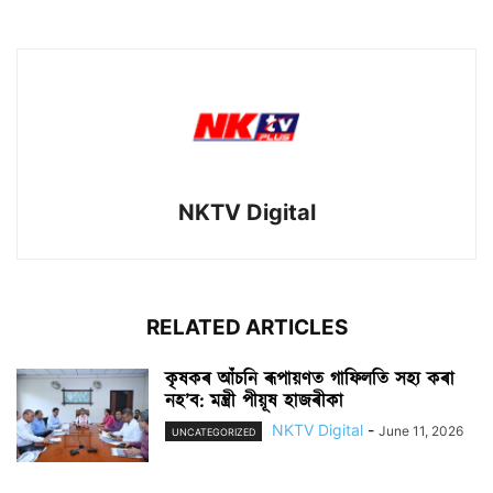
NKTV Digital
RELATED ARTICLES
কৃষকৰ আঁচনি ৰূপায়ণত গাফিলতি সহ্য কৰা
নহ’ব: মন্ত্ৰী পীয়ূষ হাজৰীকা
NKTV Digital
-
June 11, 2026
UNCATEGORIZED