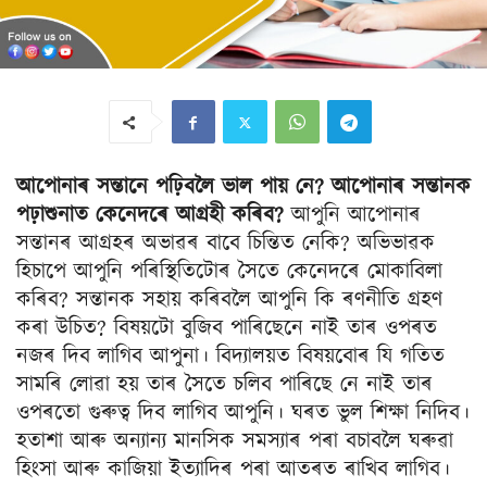
আপোনাৰ সন্তানে পঢ়িবলৈ ভাল পায় নে? আপোনাৰ সন্তানক
পঢ়াশুনাত কেনেদৰে আগ্ৰহী কৰিব?
আপুনি আপোনাৰ
সন্তানৰ আগ্ৰহৰ অভাৱৰ বাবে চিন্তিত নেকি? অভিভাৱক
হিচাপে আপুনি পৰিস্থিতিটোৰ সৈতে কেনেদৰে মোকাবিলা
কৰিব? সন্তানক সহায় কৰিবলৈ আপুনি কি ৰণনীতি গ্ৰহণ
কৰা উচিত? বিষয়টো বুজিব পাৰিছেনে নাই তাৰ ওপৰত
নজৰ দিব লাগিব আপুনা। বিদ্যালয়ত বিষয়বোৰ যি গতিত
সামৰি লোৱা হয় তাৰ সৈতে চলিব পাৰিছে নে নাই তাৰ
ওপৰতো গুৰুত্ব দিব লাগিব আপুনি। ঘৰত ভুল শিক্ষা নিদিব।
হতাশা আৰু অন্যান্য মানসিক সমস্যাৰ পৰা বচাবলৈ ঘৰুৱা
হিংসা আৰু কাজিয়া ইত্যাদিৰ পৰা আতৰত ৰাখিব লাগিব।