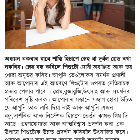
অধ্যয়ন নকৰাৰ বাবে শাস্তি হিচাপে স্নেহ বা দুৰ্বল গ্ৰেড ৰখা
নকৰিব। স্নেহ বন্ধ কৰিলে শিশুটো
দোষী,অবাঞ্ছিত আৰু ভয়
খোৱা অনুভৱ কৰিব। আপুনি তেওঁলোকৰ সমৰ্থন প্ৰণালী
আৰু আপোনাৰ এই আচৰণে শিশুটোৰ ওপৰত নেতিবাচক
প্ৰভাৱ পেলাব পাৰে । প্ৰেম,বুজাবুজি,উৎসাহ আৰু সমৰ্থনৰ
পৰিৱেশ সৃষ্টি কৰক। আপোনাৰ সন্তানে সজাগ হোৱা উচিত
যে আপুনি তাক এৰি দিয়া নাই আৰু আপুনি এজন
বন্ধু,দাৰ্শনিক আৰু নিৰ্দেশক হিচাপে তেওঁৰ কাষত থিয় দি
আছে। গ্ৰহণযোগ্যতা আৰু আত্মবিশ্বাস প্ৰদৰ্শন কৰা এক
উপায়ে শিশুটোক উন্নত প্ৰদৰ্শন কৰিবলৈ উৎসাহিত কৰে।