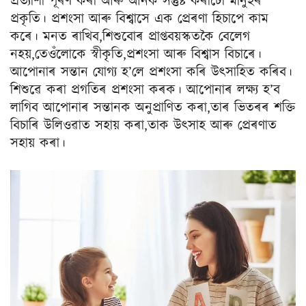
প্ৰত্যাশা পূৰণ কৰা আৰু আনক সন্তুষ্ট কৰাটো মানুহৰ
প্ৰকৃতি। প্ৰশংসা আৰু বিশ্বাসে এক প্ৰেৰণা হিচাপে কাম
কৰে। মনত ৰাখিব,শিশুবোৰ প্ৰাপ্তবয়স্কতকৈ বেলেগ
নহয়,তেওঁলোকে স্বীকৃতি,প্ৰশংসা আৰু বিশ্বাস বিচাৰে।
আপোনাৰ সন্তান যোগ্য হ’লে প্ৰশংসা কৰি উৎসাহিত কৰিব।
শিশুৱে কৰা প্ৰগতিৰ প্ৰশংসা কৰক। আপোনাৰ লক্ষ্য হ’ব
লাগিব আপোনাৰ সন্তানক অনুপ্ৰাণিত কৰা,তাৰ ভিতৰৰ শক্তি
বিচাৰি উলিওৱাত সহায় কৰা,তাক উৎসাহ আৰু প্ৰেৰণাত
সহায় কৰা।