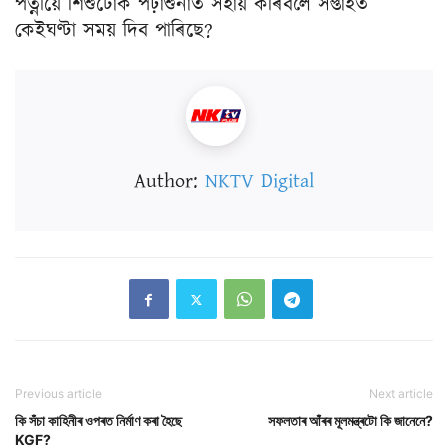
পত্নীয়ে শিশুটোক পঢ়াশুনাত সহায় কৰিবলৈ সপ্তাহত
কেইঘণ্টা সময় দিব পাৰিছে?
Author:
NKTV Digital
Previous article
Next article
কি সঁচা কাহিনীৰ ওপৰত নিৰ্মাণ কৰা হৈছে
সফলতাৰ আঁৰৰ মূলমন্ত্ৰটো কি জানেনে?
KGF?