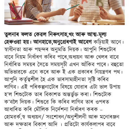
তুলনাৰ ফলত কেৱল নিৰুৎসাহ,খং আৰু আত্ম-মূল্য
হেৰুওৱা হয়। আনহাতে,অনুপ্ৰেৰণাই আবেগ
কঢ়িয়াই আনে।
স্বাধীনতা আৰু পছন্দৰ অনুমতি দিয়ক। আপুনি শিশুটোৰ
বাবে নিয়ম নিৰ্ধাৰণ কৰিব পাৰে,অধ্যয়ন আৰু খেলৰ বাবে
নিৰ্ধাৰিত সময়ৰ সৈতে সময়সূচী এখন আঁকিব পাৰে। বহুতো
অভিভাৱকে এনে কৰে আৰু ই এক প্ৰকাৰৰ নিয়ন্ত্ৰণৰ পথ।
আপুনি কৰ্তৃত্বশীল হৈ এক ভাৰসাম্যহীনতা সৃষ্টি কৰিব
লাগিব। এই পৰিকল্পনাটোৰ বিষয়ে যোৱাৰ এটা ভাল উপায়
হ’ল শিশুটোক তাৰ বিকাশত অন্তৰ্ভুক্ত কৰা। শিশুটোক
ক’বলৈ দিয়ক। শিশুৱে কি কৰিব লাগিব তাৰ ওপৰত
আধাৰিত কৰি মৌলিক নিৰ্দেশনা নিৰ্ধাৰণ কৰক –
হোমৱৰ্ক,স্ব অধ্যয়ন/ সংশোধন/অনুশীলনী আৰু মনোৰঞ্জন
আৰু দক্ষতাৰ বিকাশ আদি । প্ৰতিটো কাৰ্যকলাপৰ বাবে