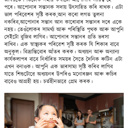
জৰিয়তে শিশুটোক সহায় কৰাটো আপোনাৰ দায়িত্ব হৈ
পৰে। আপোনাৰ সন্তানক সদায় উৎসাহিত কৰি ৰাখক। এটা
ভাল পৰিৱেশৰ সৃষ্টি কৰক,আন কৰো লগত তুলনা
নকৰিব,আপোনাৰ সন্তান আন কাৰোবাৰ সন্তানৰ দৰে একে
নহয়। তেওঁলোকৰ সামৰ্থ্য আৰু পৰিস্থিতি পৃথক আৰু আপুনি
সেইটো বুজিব লাগিব। আপোনাৰ সন্তানৰ প্ৰতি ভৰসা
ৰাখিব। এক স্বাস্থ্যকৰ পৰিৱেশ সৃষ্টি কৰক যি শিকাৰ বাবে
অনুকূল। বিভ্ৰান্তিবোৰ আঁতৰ কৰক। অধ্যয়ন আৰু অন্যান্য
কাৰ্যকলাপৰ বাবে নিৰ্ধাৰিত সময়ৰ সৈতে দৈনিক ৰুটিন এটা
এখন বনাওক। আপুনি এক ভাৰসাম্য সৃষ্টি কৰিব লাগিব
যাতে শিশুটোৱে অধ্যয়নৰ উপৰিও মনোৰঞ্জন আৰু ৰুচিৰ
বাবেও আগ্ৰহী হয়। চৰ্তহীনভাৱে প্ৰেম কৰক।