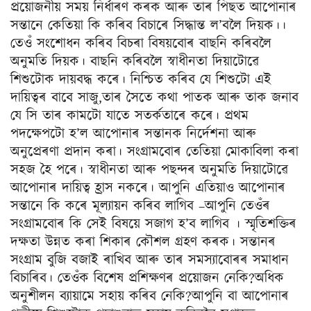
প্ৰয়োজনীয় সময় নিৰ্ধাৰণ কৰক আৰু তাৰ পিছত আপোনাৰ
সন্তানে কেতিয়া কি কৰিব বিচাৰে সিদ্ধান্ত ল’বলৈ দিয়ক।।
তেওঁ সংশোধন কৰিব বিচৰা বিষয়বোৰ বাছনি কৰিবলৈ
অনুমতি দিয়ক। বাছনি কৰিবলৈ স্বাধীনতা দিয়াটোৱে
শিশুটোক দায়বদ্ধ কৰে। নিশ্চিত কৰিব যে শিশুটো এই
দায়িত্বৰ বাবে সাজু,তাৰ সৈতে কথা পাতক আৰু তাক জনাব
যে সি তাৰ কামটো যাতে সতৰ্কতাৰে কৰে। প্ৰথম
পদক্ষেপটো হ’ল আপোনাৰ সন্তানক নিৰ্দেশনা আৰু
অনুপ্ৰেৰণা প্ৰদান কৰা। সংগ্ৰামবোৰ তেতিয়া মোকাবিলা কৰা
সহজ হৈ পৰে। স্বাধীনতা আৰু পছন্দৰ অনুমতি দিয়াটোৱে
আপোনাৰ দায়িত্ব হ্ৰাস নকৰে। আপুনি এতিয়াও আপোনাৰ
সন্তানে কি কৰে মূল্যায়ন কৰিব লাগিব –আপুনি তেওঁৰ
সংগ্ৰামবোৰ কি সেই বিষয়ে সজাগ হ’ব লাগিব । স্মৃতিশক্তিৰ
দক্ষতা উন্নত কৰা শিকাৰ কৌশল গ্ৰহণ কৰক। সন্তানৰ
সংগ্ৰাম বুজি বজাই ৰাখিব আৰু তাৰ সমস্যাবোৰৰ সমাধান
বিচাৰিব। তেওঁক বিশেষ প্ৰশিক্ষণৰ প্ৰয়োজন নেকি?অধিক
অনুশীলন ব্যায়ামে সহায় কৰিব নেকি?আপুনি বা আপোনাৰ