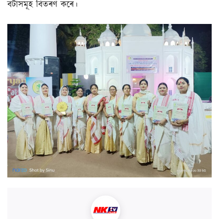
বটাসমূহ বিতৰণ কৰে।