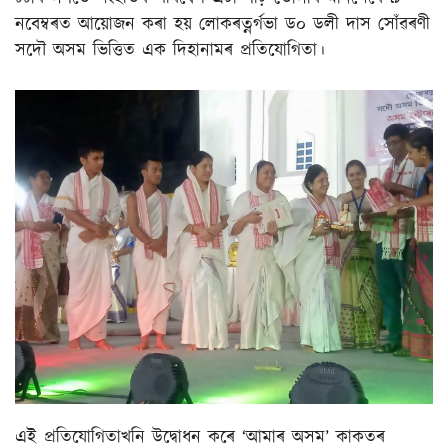
নবেম্বৰত আয়োজন কৰা হয় লোকৰত্নৰ্গভা ড০ ডলী দাস সোঁৱৰণী
সদৌ অসম ভিত্তিত এক দিহানামৰ প্ৰতিযোগিতা।
এই প্ৰতিযোগিতাখনি উদ্বোধন কৰে ‘আমাৰ অসম’ কাকতৰ