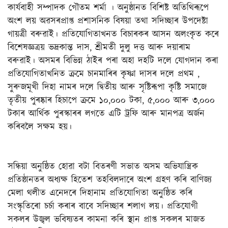
কাৰ্যবাহী সম্পাদক গৌতম শৰ্মা । অনুষ্ঠানত বিশিষ্ট অতিথিৰূপে
অংশ লয় অৱসৰপ্ৰাপ্ত প্ৰশাসনিক বিষয়া তথা সদিচ্ছাৰ উপদেষ্টা
গায়ত্ৰী বৰুৱাই। প্ৰতিযোগিতাখনত বিচাৰকৰ আসন অলংকৃত কৰে
বিশেষজ্ঞত্ৰয় ভদ্ৰকান্ত দাস, শ্ৰীমতী দুলু দত্ত আৰু দয়াৰাম
বৰুৱাই। অসমৰ বিভিন্ন ঠাইৰ পৰা অহা দহটি দলে যোগদান কৰা
প্ৰতিযোগিতাখনিত ক্ৰমে চানমাৰিৰ কৃষ্ণা দাসৰ দলে প্ৰথম ,
সুৰুজমূখী দিহা নামৰ দলে দ্বিতীয় আৰু সৃষ্টিৰূপা কৃষ্টি সমাজে
তৃতীয় পুৰষ্কাৰ হিচাপে ক্ৰমে ১০,০০০ টকা, ৫,০০০ আৰু ৩,০০০
টকাৰ আৰ্থিক পুৰস্কাৰৰ লগতে এটি ট্ৰফি আৰু মানপত্ৰ অৰ্জন
কৰিবলৈ সক্ষম হয়।
সন্ধিয়া অনুষ্ঠিত হোৱা বটা বিতৰণী সভাত অসম অভিযান্ত্ৰিক
প্ৰতিষ্ঠানতৰ অধ্যক্ষ হিতেশ তহবিলদাৰে অংশ গ্ৰহণ কৰি বাণিজ্য
মেলা থলীত এনেদৰে দিহানাম প্ৰতিযোগিতা অনুষ্ঠিত কৰি
সংস্কৃতিৰো চৰ্চা কৰাৰ বাবে সদিচ্ছাৰ শলাগ লয়। প্ৰতিযোগী
সকলৰ উজ্বল ভবিষ্যতৰ কামনা কৰি স্থান প্ৰাপ্ত সকলৰ মাজত