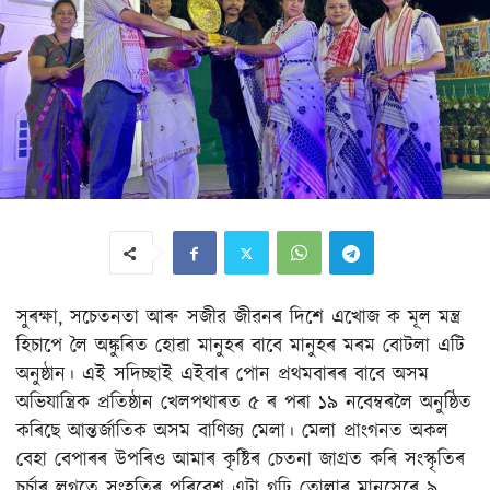
সুৰক্ষা, সচেতনতা আৰু সজীৱ জীৱনৰ দিশে এখোজ ক মূল মন্ত্ৰ
হিচাপে লৈ অঙ্কুৰিত হোৱা মানুহৰ বাবে মানুহৰ মৰম বোটলা এটি
অনুষ্ঠান। এই সদিচ্ছাই এইবাৰ পোন প্ৰথমবাৰৰ বাবে অসম
অভিযান্ত্ৰিক প্ৰতিষ্ঠান খেলপথাৰত ৫ ৰ পৰা ১৯ নবেম্বৰলৈ অনুষ্ঠিত
কৰিছে আন্তৰ্জাতিক অসম বাণিজ্য মেলা। মেলা প্ৰাংগনত অকল
বেহা বেপাৰৰ উপৰিও আমাৰ কৃষ্টিৰ চেতনা জাগ্ৰত কৰি সংস্কৃতিৰ
চৰ্চাৰ লগতে সংহতিৰ পৰিবেশ এটা গঢ়ি তোলাৰ মানসেৰে ৯