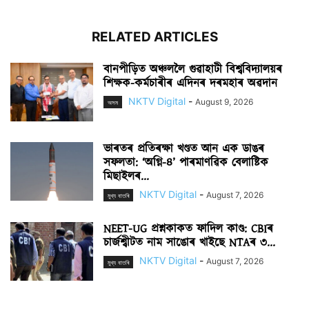
RELATED ARTICLES
বানপীড়িত অঞ্চললৈ গুৱাহাটী বিশ্ববিদ্যালয়ৰ
শিক্ষক-কৰ্মচাৰীৰ এদিনৰ দৰমহাৰ অৱদান
NKTV Digital
-
August 9, 2026
অসম
ভাৰতৰ প্ৰতিৰক্ষা খণ্ডত আন এক ডাঙৰ
সফলতা: ‘অগ্নি-৪’ পাৰমাণৱিক বেলাষ্টিক
মিছাইলৰ...
NKTV Digital
-
August 7, 2026
মুখ্য বাতৰি
NEET-UG প্ৰশ্নকাকত ফাদিল কাণ্ড: CBIৰ
চাৰ্জশ্বীটত নাম সাঙোৰ খাইছে NTAৰ ৩...
NKTV Digital
-
August 7, 2026
মুখ্য বাতৰি