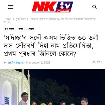
Home
মুখ্য বাতৰি
‘সদিচ্ছা’ৰ সদৌ অসম ভিত্তিত ড০ ডলী দাস সোঁৱৰণী দিহা নাম প্ৰতিযোগিতা,
প্ৰথম...
মুখ্য বাতৰি
অসম
গুৱাহাটী
‘সদিচ্ছা’ৰ সদৌ অসম ভিত্তিত ড০ ডলী
দাস সোঁৱৰণী দিহা নাম প্ৰতিযোগিতা,
প্ৰথম পুৰষ্কাৰ জিনিলে কোনে?
126
By
NKTV Digital
-
November 9, 2023