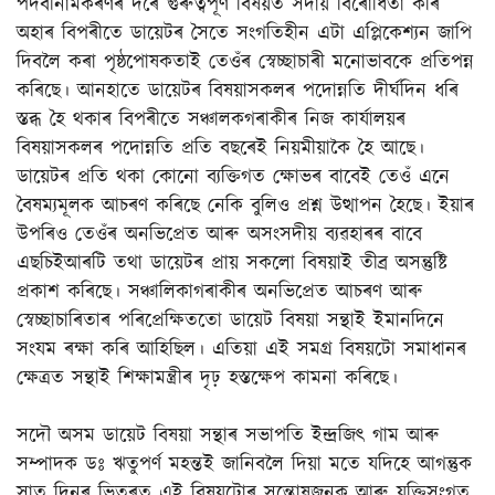
পদবীনামকৰণৰ দৰে গুৰুত্বপূৰ্ণ বিষয়ত সদায় বিৰোধিতা কৰি
অহাৰ বিপৰীতে ডায়েটৰ সৈতে সংগতিহীন এটা এপ্লিকেশ্যন জাপি
দিবলৈ কৰা পৃষ্ঠপোষকতাই তেওঁৰ স্বেচ্ছাচাৰী মনোভাবকে প্ৰতিপন্ন
কৰিছে। আনহাতে ডায়েটৰ বিষয়াসকলৰ পদোন্নতি দীৰ্ঘদিন ধৰি
স্তব্ধ হৈ থকাৰ বিপৰীতে সঞ্চালকগৰাকীৰ নিজ কাৰ্যালয়ৰ
বিষয়াসকলৰ পদোন্নতি প্ৰতি বছৰেই নিয়মীয়াকৈ হৈ আছে।
ডায়েটৰ প্ৰতি থকা কোনো ব্যক্তিগত ক্ষোভৰ বাবেই তেওঁ এনে
বৈষম্যমূলক আচৰণ কৰিছে নেকি বুলিও প্ৰশ্ন উত্থাপন হৈছে। ইয়াৰ
উপৰিও তেওঁৰ অনভিপ্ৰেত আৰু অসংসদীয় ব্যৱহাৰৰ বাবে
এছচিইআৰটি তথা ডায়েটৰ প্ৰায় সকলো বিষয়াই তীব্ৰ অসন্তুষ্টি
প্ৰকাশ কৰিছে। সঞ্চালিকাগৰাকীৰ অনভিপ্ৰেত আচৰণ আৰু
স্বেচ্ছাচাৰিতাৰ পৰিপ্ৰেক্ষিততো ডায়েট বিষয়া সন্থাই ইমানদিনে
সংযম ৰক্ষা কৰি আহিছিল। এতিয়া এই সমগ্ৰ বিষয়টো সমাধানৰ
ক্ষেত্ৰত সন্থাই শিক্ষামন্ত্ৰীৰ দৃঢ় হস্তক্ষেপ কামনা কৰিছে।
সদৌ অসম ডায়েট বিষয়া সন্থাৰ সভাপতি ইন্দ্ৰজিত্‍ গাম আৰু
সম্পাদক ডঃ ঋতুপৰ্ণ মহন্তই জানিবলৈ দিয়া মতে যদিহে আগন্তুক
সাত দিনৰ ভিতৰত এই বিষয়টোৰ সন্তোষজনক আৰু যুক্তিসংগত