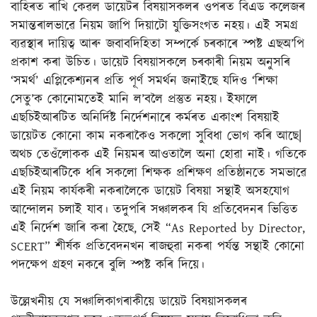
বাহিৰত ৰাখি কেৱল ডায়েটৰ বিষয়াসকলৰ ওপৰত বিএড কলেজৰ
সমান্তৰালভাৱে নিয়ম জাপি দিয়াটো যুক্তিসংগত নহয়। এই সমগ্ৰ
ব্যৱস্থাৰ দায়িত্ব আৰু জবাবদিহিতা সম্পৰ্কে চৰকাৰে স্পষ্ট এছঅ’পি
প্ৰকাশ কৰা উচিত। ডায়েট বিষয়াসকলে চৰকাৰী নিয়ম অনুসৰি
‘সমৰ্থ’ এপ্লিকেশ্যনৰ প্ৰতি পূৰ্ণ সমৰ্থন জনাইছে যদিও ‘শিক্ষা
সেতু’ক কোনোমতেই মানি ল’বলৈ প্ৰস্তুত নহয়। ইফালে
এছচিইআৰটিত অনিৰ্দিষ্ট নিৰ্দেশনাৰে কৰ্মৰত একাংশ বিষয়াই
ডায়েটত কোনো কাম নকৰাকৈও সকলো সুবিধা ভোগ কৰি আছে|
অথচ তেওঁলোকক এই নিয়মৰ আওতালৈ অনা হোৱা নাই। গতিকে
এছচিইআৰটিকে ধৰি সকলো শিক্ষক প্ৰশিক্ষণ প্ৰতিষ্ঠানতে সমভাৱে
এই নিয়ম কাৰ্যকৰী নকৰালৈকে ডায়েট বিষয়া সন্থাই অসহযোগ
আন্দোলন চলাই যাব। তদুপৰি সঞ্চালকৰ যি প্ৰতিবেদনৰ ভিত্তিত
এই নিৰ্দেশ জাৰি কৰা হৈছে, সেই “As Reported by Director,
SCERT” শীৰ্ষক প্ৰতিবেদনখন ৰাজহুৱা নকৰা পৰ্যন্ত সন্থাই কোনো
পদক্ষেপ গ্ৰহণ নকৰে বুলি স্পষ্ট কৰি দিয়ে।
উল্লেখনীয় যে সঞ্চালিকাগৰাকীয়ে ডায়েট বিষয়াসকলৰ