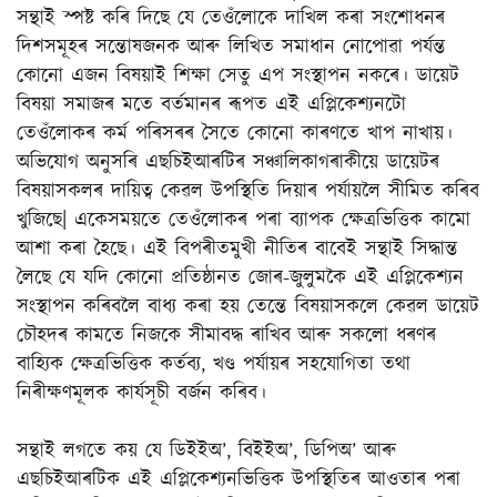
সন্থাই স্পষ্ট কৰি দিছে যে তেওঁলোকে দাখিল কৰা সংশোধনৰ
দিশসমূহৰ সন্তোষজনক আৰু লিখিত সমাধান নোপোৱা পৰ্যন্ত
কোনো এজন বিষয়াই শিক্ষা সেতু এপ সংস্থাপন নকৰে। ডায়েট
বিষয়া সমাজৰ মতে বৰ্তমানৰ ৰূপত এই এপ্লিকেশ্যনটো
তেওঁলোকৰ কৰ্ম পৰিসৰৰ সৈতে কোনো কাৰণতে খাপ নাখায়।
অভিযোগ অনুসৰি এছচিইআৰটিৰ সঞ্চালিকাগৰাকীয়ে ডায়েটৰ
বিষয়াসকলৰ দায়িত্ব কেৱল উপস্থিতি দিয়াৰ পৰ্যায়লৈ সীমিত কৰিব
খুজিছে| একেসময়তে তেওঁলোকৰ পৰা ব্যাপক ক্ষেত্ৰভিত্তিক কামো
আশা কৰা হৈছে। এই বিপৰীতমুখী নীতিৰ বাবেই সন্থাই সিদ্ধান্ত
লৈছে যে যদি কোনো প্ৰতিষ্ঠানত জোৰ-জুলুমকৈ এই এপ্লিকেশ্যন
সংস্থাপন কৰিবলৈ বাধ্য কৰা হয় তেন্তে বিষয়াসকলে কেৱল ডায়েট
চৌহদৰ কামতে নিজকে সীমাবদ্ধ ৰাখিব আৰু সকলো ধৰণৰ
বাহ্যিক ক্ষেত্ৰভিত্তিক কৰ্তব্য, খণ্ড পৰ্যায়ৰ সহযোগিতা তথা
নিৰীক্ষণমূলক কাৰ্যসূচী বৰ্জন কৰিব।
সন্থাই লগতে কয় যে ডিইইঅ’, বিইইঅ’, ডিপিঅ’ আৰু
এছচিইআৰটিক এই এপ্লিকেশ্যনভিত্তিক উপস্থিতিৰ আওতাৰ পৰা