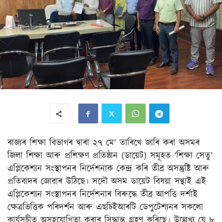
ৰাজ্যৰ শিক্ষা বিভাগৰ দ্বাৰা ২৭ মে’ তাৰিখে জাৰি কৰা অসমৰ
জিলা শিক্ষা আৰু প্ৰশিক্ষণ প্ৰতিষ্ঠান (ডায়েট) সমূহত ‘শিক্ষা সেতু’
এপ্লিকেশ্যন সংস্থাপনৰ নিৰ্দেশনাক কেন্দ্ৰ কৰি তীব্ৰ অসন্তুষ্টি আৰু
প্ৰতিবাদৰ জোৱাৰ উঠিছে। সদৌ অসম ডায়েট বিষয়া সন্থাই এই
এপ্লিকেশ্যন সংস্থাপনৰ নিৰ্দেশনাৰ বিৰুদ্ধে তীব্ৰ আপত্তি দৰ্শাই
ক্ষেত্ৰভিত্তিক পৰিদৰ্শন আৰু এছচিইআৰটি ডেপুটেশ্যনৰ সকলো
কাৰ্যসূচীত অসহযোগিতা কৰাৰ সিদ্ধান্ত গ্ৰহণ কৰিছে। উল্লেখ্য যে ৮