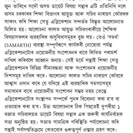
জুন তাৰিখে সদৌ অসম ডায়েট বিষয়া সন্থাৰ এটি প্ৰতিনিধি দলে
অসম চৰকাৰৰ শিক্ষা বিভাগৰ আয়ুক্ত আৰু সচিব নাৰায়ণ কোঁৱৰক
সাক্ষাৎ কৰি শিক্ষা সেতু এপ্লিকেশ্যন সন্দৰ্ভত বিস্তৃত আলোচনাত
মিলিত হয়। আলোচনা কালত আয়ুক্ত সচিবগৰাকীয়ে শৈক্ষিক
বিষয়াসকলৰ ব্যৱহাৰিক অসুবিধাসমূহৰ বুজ লয়। তেওঁ ‘সমৰ্থ’
(SAMARTH) ব্যৱস্থা সম্পূৰ্ণৰূপে কাৰ্যকৰী নোহোৱা পৰ্যন্ত
এপ্লিকেশ্যনটোৰ প্ৰয়োজনীয় সংশোধনৰ বাবে লিখিত পৰামৰ্শ
দাখিল কৰিবলৈ আহ্বান জনায়। সেই মৰ্মে সন্থাই শিক্ষা সেতু
এপ্লিকেশ্যনৰ বিভিন্ন সীমাবদ্ধতা আৰু সংশোধনৰ প্ৰয়োজনীয়
দিশসমূহ দাখিল কৰে। আলোচনা কালত সচিব নাৰায়ণ কোঁৱৰে
আশ্বাস প্ৰদান কৰে যে যদিহে এই ব্যৱহাৰিক সমস্যাসমূহ
সমাধানৰ বাবে প্ৰয়োজনীয় সংশোধন সম্ভৱ নহয় তেন্তে
এপ্লিকেশ্যনটোৰ সংস্থাপন সম্পৰ্কে পুনৰ বিবেচনা কৰা হ’ব বা
প্ৰত্যাহাৰ কৰা হ’ব। উক্ত আলোচনাৰ ঠিক পিছতেই দুপৰীয়া ১
বজাত সচিবালয়ত ডায়েট বিষয়া সন্থাৰ এক জৰুৰী কাৰ্যনিৰ্বাহক
সভা অনুষ্ঠিত হয়। সভাত সামগ্ৰিক পৰিস্থিতি পৰ্যালোচনা কৰি
সন্থাই সৰ্বসন্মতিক্ৰমে কেতবোৰ গুৰুত্বপূৰ্ণ প্ৰস্তাৱ গ্ৰহণ কৰে।