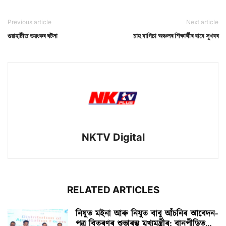
Previous article
Next article
গুৱাহাটীত ভয়ংকৰ ঘটনা
চাহ বাগিচা অঞ্চলৰ শিক্ষাৰ্থীৰ বাবে সুখবৰ
NKTV Digital
RELATED ARTICLES
নিযুত মইনা আৰু নিযুত বাবু আঁচনিৰ আবেদন-
পত্ৰ বিতৰণৰ শুভাৰম্ভ মুখ্যমন্ত্ৰীৰ; বানপীড়িত...