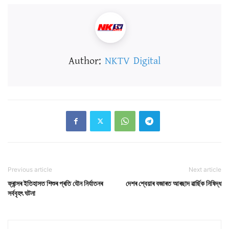
Author:
NKTV Digital
Previous article
Next article
ফ্ৰান্সৰ ইতিহাসত শিশুৰ প্ৰতি যৌন নিৰ্যাতনৰ
দেশৰ শ্বেয়াৰ বজাৰত আৰছাদ ৱাৰ্ছিক নিষিদ্ধ
সৰ্ববৃহৎ ঘটনা