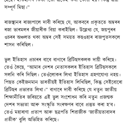
হৈছে। ইতিহাসৰ কিতাপতো একেই কথা কোৱা হয়। কিন্তু এয়া
সম্পূৰ্ণ মিছা।”
ৰাজস্থানৰ ৰাজ্যপালে দাবী কৰিছে যে, আকবৰে প্ৰকৃততে অম্বৰৰ
ৰজা ভাৰমলৰ জীয়াৰীক বিয়া কৰাইছিল। উল্লেখ্য যে, জয়পুৰৰ
ওচৰৰ অঞ্চলত থকা অম্বৰ সেই সময়ত কছওহাৰ ৰাজপুতসকলে
শাসন কৰিছিল।
ভুল ইতিহাস প্ৰচাৰৰ বাবে বাগাৰে ব্ৰিটিছসকলক দায়ী কৰিছে।
তেওঁ কৈছে, “আমাৰ দেশৰ নেতাসকলৰ ইতিহাস ব্ৰিটিছসকলে
সলনি কৰি দিছিল। তেওঁলোকৰ লিখা ইতিহাস গ্ৰহণযোগ্য নহয়।
পিছত কেইজনমান ভাৰতীয়ই ইতিহাস লিখিছিল, কিন্তু সেইবোৰো
ব্ৰিটিছৰ প্ৰভাৱত লিখা।” বাগাৰে দাবী কৰিছে যে নতুন জাতীয়
শিক্ষানীতিৰ জৰিয়তে এই ভুল সংশোধন কৰি নতুন প্ৰজন্মক
দেশৰ সভ্যতা আৰু সংস্কৃতি সংৰক্ষণৰ বাবে প্ৰস্তুত কৰা হ’ব।
তেওঁ মহাৰাণা প্ৰতাপ আৰু ছত্ৰপতি শিৱাজীক ‘জাতীয়তাবাদৰ
প্ৰতীক’ বুলি অভিহিত কৰিছে।