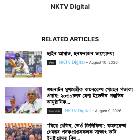
NKTV Digital
RELATED ARTICLES
ছাইৰ আঘাত, ছৰফৰাজৰ ভাগ্যোদয়!
NKTV Digital
-
August 10, 2026
ক্ৰীড়া
গুজৰাটৰ মুখ্যমন্ত্ৰীক কমনৱেল্থ গেমছৰ পতাকা
প্ৰদান: ২০৩০চনৰ মেগা ইভেণ্টৰ প্ৰস্তুতিৰ
আনুষ্ঠানিক...
NKTV Digital
-
August 9, 2026
দৈনিক বাতৰি
“যিয়ে খেলিব, তেওঁ জিলিকিব”: কমনৱেল্থ
গেমছৰ পদকপ্ৰাপ্তসকলক সাক্ষাৎ কৰি
ইনষ্টাগ্ৰামত ৰিল...