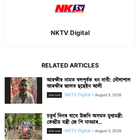
NKTV Digital
RELATED ARTICLES
আৰক্ষীৰ নামত বলপূৰ্বক ধন দাবী: দৌলাশাল
আৰক্ষীৰ জালত হুছেইন আলী
NKTV Digital
-
August 5, 2026
দৈনিক বাতৰি
চতুৰ্থ দিনৰ বাবে উজনি অসমত মুখ্যমন্ত্ৰী:
কেন্দ্ৰীয় মন্ত্ৰী জে পি নাড্ডাৰ...
NKTV Digital
-
August 5, 2026
দৈনিক বাতৰি