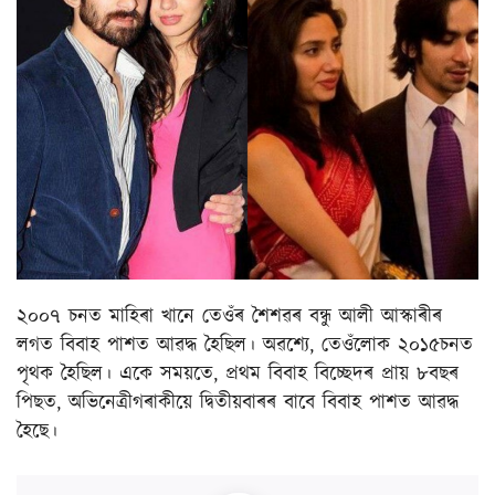
২০০৭ চনত মাহিৰা খানে তেওঁৰ শৈশৱৰ বন্ধু আলী আস্কাৰীৰ
লগত বিবাহ পাশত আৱদ্ধ হৈছিল। অৱশ্যে, তেওঁলোক ২০১৫চনত
পৃথক হৈছিল। একে সময়তে, প্ৰথম বিবাহ বিচ্ছেদৰ প্ৰায় ৮বছৰ
পিছত, অভিনেত্ৰীগৰাকীয়ে দ্বিতীয়বাৰৰ বাবে বিবাহ পাশত আৱদ্ধ
হৈছে।