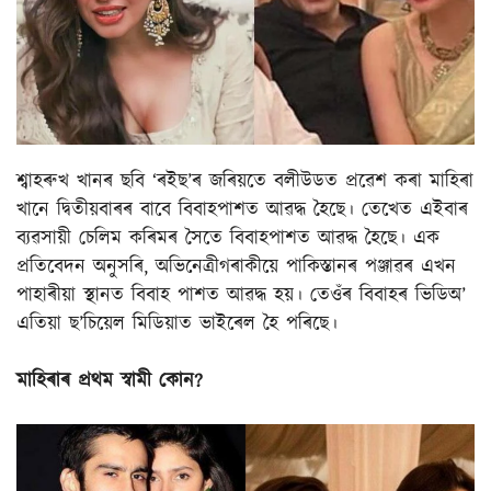
শ্বাহৰুখ খানৰ ছবি ‘ৰইছ’ৰ জৰিয়তে বলীউডত প্ৰৱেশ কৰা মাহিৰা
খানে দ্বিতীয়বাৰৰ বাবে বিবাহপাশত আৱদ্ধ হৈছে। তেখেত এইবাৰ
ব্যৱসায়ী চেলিম কৰিমৰ সৈতে বিবাহপাশত আৱদ্ধ হৈছে। এক
প্ৰতিবেদন অনুসৰি, অভিনেত্ৰীগৰাকীয়ে পাকিস্তানৰ পঞ্জাৱৰ এখন
পাহাৰীয়া স্থানত বিবাহ পাশত আৱদ্ধ হয়। তেওঁৰ বিবাহৰ ভিডিঅ’
এতিয়া ছ’চিয়েল মিডিয়াত ভাইৰেল হৈ পৰিছে।
মাহিৰাৰ প্ৰথম স্বামী কোন?