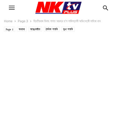
Home
Page 3
দ্বিতীয়বাৰ বিবাহ পাশত আৱদ্ধ হ’ল পাকিস্তানী অভিনেত্ৰী মাহিৰা খান
Page 3
অন্যান্য
আন্তঃৰাষ্ট্ৰীয়
দৈনিক বাতৰি
মুখ্য বাতৰি