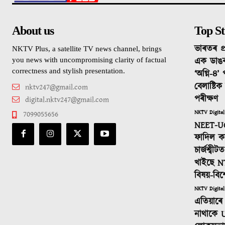
About us
Top St
ভাৰতৰ প্
NKTV Plus, a satellite TV news channel, brings
এক ডাঙ
you news with uncompromising clarity of factual
correctness and stylish presentation.
‘অগ্নি-৪’
বেলাষ্টি
nktv247@gmail.com
পৰীক্ষণ
digital.nktv247@gmail.com
NKTV Digital
7099055656
NEET-UG
ফাদিল কা
চাৰ্জশ্বী
খাইছে N
বিষয়-বিশ
NKTV Digital
এতিয়াৰে 
নাথাকে U