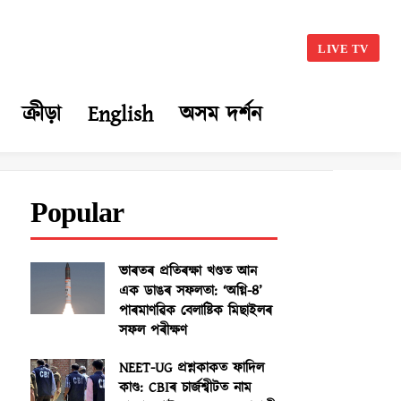
LIVE TV
ক্ৰীড়া
English
অসম দৰ্শন
Popular
ভাৰতৰ প্ৰতিৰক্ষা খণ্ডত আন
এক ডাঙৰ সফলতা: ‘অগ্নি-৪’
পাৰমাণৱিক বেলাষ্টিক মিছাইলৰ
সফল পৰীক্ষণ
NEET-UG প্ৰশ্নকাকত ফাদিল
কাণ্ড: CBIৰ চাৰ্জশ্বীটত নাম