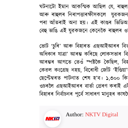
ঘটনাটো ইমান আকস্মিক আছিল যে, ৰাহুল ক
আৰু ৰাহুলৰ নিৰাপত্তাৰক্ষীসকলে যুৱক
পৰা আঁতৰাই অনা হয়। এই কাণ্ডৰ ভিডিঅ’ দ
বেহু ভাঙি এই যুৱকজনে কেনেকৈ ৰাহুলৰ ও
ভোট ‘চুৰি’ আৰু বিহাৰত এছআইআৰৰ বিতৰ
অধিকাৰ যাত্ৰা’ আৰম্ভ কৰিছে লোকসভাৰ বিৰ
আৰম্ভৰ আগতে তেওঁ স্পষ্টকৈ কৈছিল, বিহ
কেৱল কংগ্ৰেছ নহয়, বিৰোধী জোঁট ‘ইণ্ডিয়
ছেপ্টেম্বৰত পাটনাত শেষ হ’ব। ১,৩০০ ক
ওচৰলৈ এছআইআৰৰ বাৰ্তা প্ৰেৰণ কৰাই এই ক
বিহাৰৰ নিৰ্বাচনৰ পূৰ্বে সাধাৰণ মানুহৰ কা
Author:
NKTV Digital