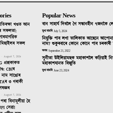
ories
Popular News
বান সাহাৰ্য দিবলৈ গৈ সন্ধানহীন ৭জনকৈ 
ৰতিৰক্ষা খণ্ডত আন
ৰ সফলতা:
মুখ্য বাতৰি
July 5, 2024
 পাৰমাণৱিক
নিযুক্তি পাব লগা তালিকাত আছেনে আপোন
ক মিছাইলৰ সফল
নাম? শুকুৰবাৰে কোনে কোনে পাব চৰকাৰী 
অসম
September 21, 2022
-
August 7, 2026
সুনীতা উইলিয়ামছক মহাকাশলৈ কঢ়িয়াই নি
 প্ৰশ্নকাকত
মহাকাশযানত বিজুতি
ণ্ড: CBIৰ
মুখ্য বাতৰি
June 23, 2024
টত নাম সাঙোৰ
TAৰ ৩ গৰাকী
েষজ্ঞৰ
-
August 7, 2026
পৰা বিনামূলীয়া হৈ
PI সেৱা!