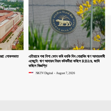
 সেৱা! লোকসভাত
এতিয়াৰে পৰা নিশা ফোন কৰি ধমকি দিব নোৱাৰিব ঋণ আদায়কাৰী
এজেন্টে: ঋণ আদায়ৰ নিয়ম কটকটীয়া কৰিলে RBIয়ে, জাৰি
কৰিলে বিজ্ঞপ্তি
NKTV Digital
-
August 7, 2026