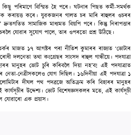
িছু পৰিমাণে বিস্মিত হৈ পৰে। ঘটনাৰ পিছত কৰ্মী-সমৰ্থক
জনক কৰায়ত্ত কৰে। যুৱকজনৰ গালত চৰ মাৰি ৰাহুলৰ ওচৰৰ
্ৰুতগতিত সামাজিক মাধ্যমত বিয়পি পৰে। কিন্তু নিৰাপত্তাৰ
চৰলৈ যোৱাৰ সুযোগ পালে, তাৰ ওপৰতো প্ৰশ্ন উঠিছে।
্কৰ মাজত ১৭ আগষ্টৰ পৰা নীতিশ কুমাৰৰ ৰাজ্যত ‘ভোটাৰ
োধী দলনেতা তথা কংগ্ৰেছৰ সাংসদ ৰাহুল গান্ধীয়ে। পদযাত্ৰা
াৰৰ মানুহৰ ভোট চুৰি কৰিবলৈ দিয়া নহ’ব! এই পদযাত্ৰাত
া’ৰ নেতা-নেত্ৰীসকলেও যোগ দিছিল। ১৬দিনীয়া এই পদযাত্ৰা ১
িলোমিটাৰ দীঘল পথ পদব্ৰজে অতিক্ৰম কৰি বিহাৰৰ মানুহৰ
াৰ্যসূচীৰ উদ্দেশ্য। ভোট বিশেষজ্ঞসকলৰ মতে, এই কাৰ্যসূচী
ষলৈ যোৱাৰো এক প্ৰয়াস।