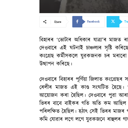
Facebook
Tw
Share
বিহাৰৰ ‘ভোটাৰ অধিকাৰ যাত্ৰা’ৰ মাজত ৰ
দেওবাৰে এই ঘটনাই চাঞ্চল্যৰ সৃষ্টি কৰি
কংগ্ৰেছ কৰ্মীসকলে যুৱকজনক চৰ মৰাৰো 
উত্থাপন কৰিছে।
দেওবাৰে বিহাৰৰ পূৰ্ণিয়া জিলাত কংগ্ৰেছ
ৰেলীৰ মাজত এই কাণ্ড সংঘটিত হৈছে। ‘ভ
আয়োজন কৰা হৈছিল। দেওবাৰে পুৱা আৰাৰিয
ভিৰৰ বাবে বাইকৰ গতি অতি কম আছিল। ৰা
পৰিলক্ষিত হৈছিল। হঠাৎ সেই ভিৰৰ মাজৰ
কমি যোৱাৰ লগে লগে যুৱকজনে ৰাহুলৰ গাল