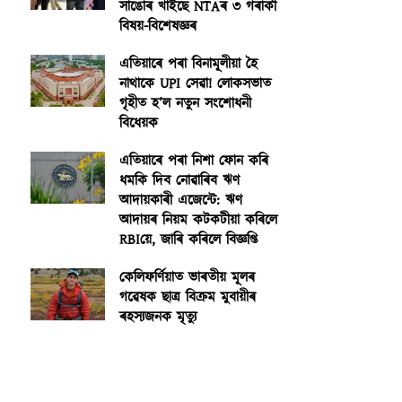
সাঙোৰ খাইছে NTAৰ ৩ গৰাকী
বিষয়-বিশেষজ্ঞৰ
এতিয়াৰে পৰা বিনামূলীয়া হৈ
নাথাকে UPI সেৱা! লোকসভাত
গৃহীত হ’ল নতুন সংশোধনী
বিধেয়ক
এতিয়াৰে পৰা নিশা ফোন কৰি
ধমকি দিব নোৱাৰিব ঋণ
আদায়কাৰী এজেন্টে: ঋণ
আদায়ৰ নিয়ম কটকটীয়া কৰিলে
RBIয়ে, জাৰি কৰিলে বিজ্ঞপ্তি
কেলিফৰ্ণিয়াত ভাৰতীয় মূলৰ
গৱেষক ছাত্ৰ বিক্ৰম মুবায়ীৰ
ৰহস্যজনক মৃত্যু