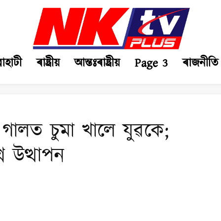
ৱাহাটী
ৰাষ্ট্ৰীয়
আন্তঃৰাষ্ট্ৰীয়
Page 3
ৰাজনীতি
ৰ গালত চুমা খালে যুৱকে;
ন উত্থাপন