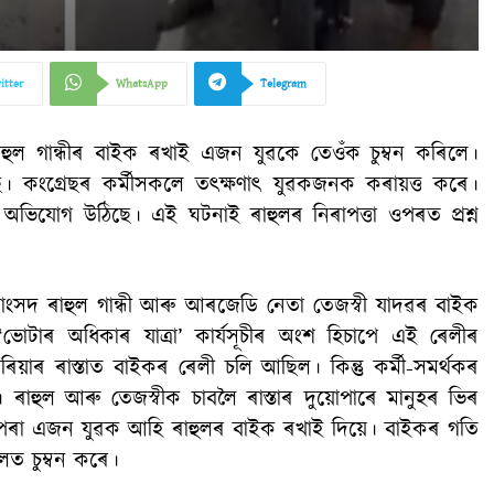
itter
WhatsApp
Telegram
াহুল গান্ধীৰ বাইক ৰখাই এজন যুৱকে তেওঁক চুম্বন কৰিলে।
ছে। কংগ্ৰেছৰ কৰ্মীসকলে তৎক্ষণাৎ যুৱকজনক কৰায়ত্ত কৰে।
অভিযোগ উঠিছে। এই ঘটনাই ৰাহুলৰ নিৰাপত্তা ওপৰত প্ৰশ্ন
ৰ সাংসদ ৰাহুল গান্ধী আৰু আৰজেডি নেতা তেজস্বী যাদৱৰ বাইক
োটাৰ অধিকাৰ যাত্ৰা’ কাৰ্যসূচীৰ অংশ হিচাপে এই ৰেলীৰ
়াৰ ৰাস্তাত বাইকৰ ৰেলী চলি আছিল। কিন্তু কৰ্মী-সমৰ্থকৰ
হুল আৰু তেজস্বীক চাবলৈ ৰাস্তাৰ দুয়োপাৰে মানুহৰ ভিৰ
 পৰা এজন যুৱক আহি ৰাহুলৰ বাইক ৰখাই দিয়ে। বাইকৰ গতি
ত চুম্বন কৰে।