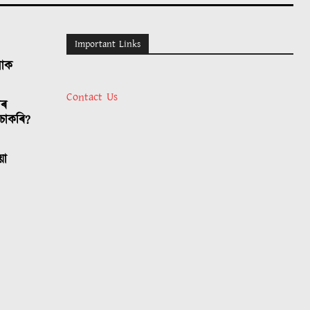
Important Links
লোক
Contact Us
াৰ
চাকৰি?
য়া