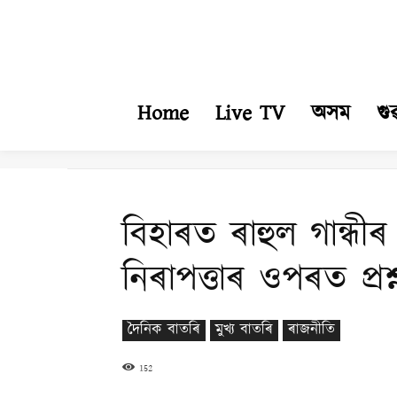
Home
Live TV
অসম
গু
বিহাৰত ৰাহুল গান্ধী
নিৰাপত্তাৰ ওপৰত প্ৰশ্
দৈনিক বাতৰি
মুখ্য বাতৰি
ৰাজনীতি
152