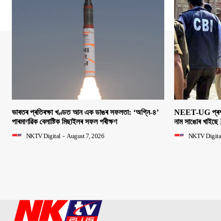
ভাৰতৰ প্ৰতিৰক্ষা খণ্ডত আন এক ডাঙৰ সফলতা: ‘অগ্নি-৪’
NEET-UG প্ৰশ্নক
পাৰমাণৱিক বেলাষ্টিক মিছাইলৰ সফল পৰীক্ষণ
নাম সাঙোৰ খাইছে 
NKTV Digital
-
August 7, 2026
NKTV Digita