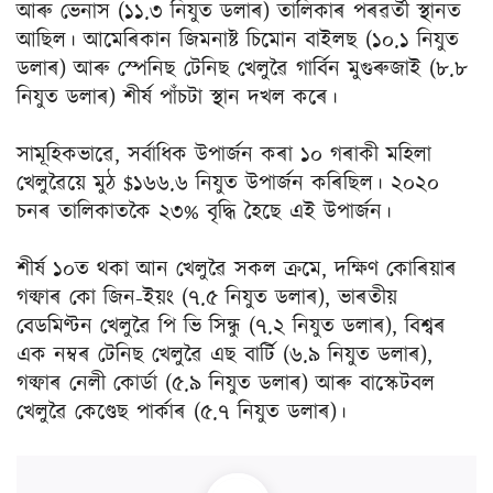
আৰু ভেনাস (১১.৩ নিযুত ডলাৰ) তালিকাৰ পৰৱৰ্তী স্থানত
আছিল। আমেৰিকান জিমনাষ্ট চিমোন বাইলছ (১০.১ নিযুত
ডলাৰ) আৰু স্পেনিছ টেনিছ খেলুৱৈ গাৰ্বিন মুগুৰুজাই (৮.৮
নিযুত ডলাৰ) শীৰ্ষ পাঁচটা স্থান দখল কৰে।
সামূহিকভাৱে, সৰ্বাধিক উপাৰ্জন কৰা ১০ গৰাকী মহিলা
খেলুৱৈয়ে মুঠ $১৬৬.৬ নিযুত উপাৰ্জন কৰিছিল। ২০২০
চনৰ তালিকাতকৈ ২৩% বৃদ্ধি হৈছে এই উপাৰ্জন।
শীৰ্ষ ১০ত থকা আন খেলুৱৈ সকল ক্ৰমে, দক্ষিণ কোৰিয়াৰ
গল্ফাৰ কো জিন-ইয়ং (৭.৫ নিযুত ডলাৰ), ভাৰতীয়
বেডমিণ্টন খেলুৱৈ পি ভি সিন্ধু (৭.২ নিযুত ডলাৰ), বিশ্বৰ
এক নম্বৰ টেনিছ খেলুৱৈ এছ বাৰ্টি (৬.৯ নিযুত ডলাৰ),
গল্ফাৰ নেলী কোৰ্ডা (৫.৯ নিযুত ডলাৰ) আৰু বাস্কেটবল
খেলুৱৈ কেণ্ডেছ পাৰ্কাৰ (৫.৭ নিযুত ডলাৰ)।