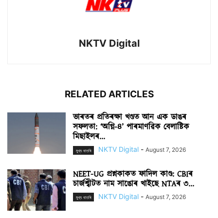
NKTV Digital
RELATED ARTICLES
ভাৰতৰ প্ৰতিৰক্ষা খণ্ডত আন এক ডাঙৰ
সফলতা: ‘অগ্নি-৪’ পাৰমাণৱিক বেলাষ্টিক
মিছাইলৰ...
NKTV Digital
-
August 7, 2026
মুখ্য বাতৰি
NEET-UG প্ৰশ্নকাকত ফাদিল কাণ্ড: CBIৰ
চাৰ্জশ্বীটত নাম সাঙোৰ খাইছে NTAৰ ৩...
NKTV Digital
-
August 7, 2026
মুখ্য বাতৰি