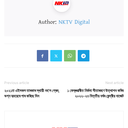
Author:
NKTV Digital
Previous article
Next article
২০২১ত এইসকল তাৰকাৰ স্থায়ী নহ’ল প্ৰেম,
১ ফেব্ৰুৱাৰীত নিৰ্মলা সীতাৰমণে উত্থাপন কৰিব
ভগ্ন হৃদয়েৰে পাৰ কৰিছে দিন
২০২২-২৩ বিত্তীয় বৰ্ষৰ কেন্দ্ৰীয় বাজেট