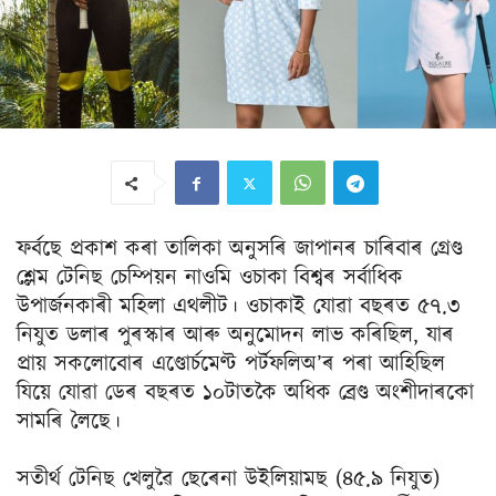
ফৰ্বছে প্ৰকাশ কৰা তালিকা অনুসৰি জাপানৰ চাৰিবাৰ গ্ৰেণ্ড
শ্লেম টেনিছ চেম্পিয়ন নাওমি ওচাকা বিশ্বৰ সৰ্বাধিক
উপাৰ্জনকাৰী মহিলা এথলীট। ওচাকাই যোৱা বছৰত ৫৭.৩
নিযুত ডলাৰ পুৰস্কাৰ আৰু অনুমোদন লাভ কৰিছিল, যাৰ
প্ৰায় সকলোবোৰ এণ্ডোৰ্চমেণ্ট পৰ্টফলিঅ’ৰ পৰা আহিছিল
যিয়ে যোৱা ডেৰ বছৰত ১০টাতকৈ অধিক ব্ৰেণ্ড অংশীদাৰকো
সামৰি লৈছে।
সতীৰ্থ টেনিছ খেলুৱৈ ছেৰেনা উইলিয়ামছ (৪৫.৯ নিযুত)