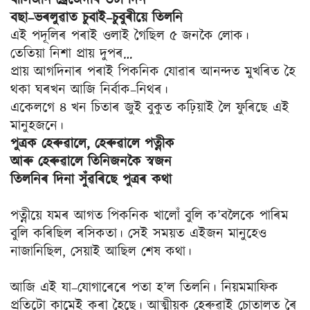
বছা–ভৰলুৱাত চুবাই–চুবুৰীয়ে তিলনি
এই পদূলিৰ পৰাই ওলাই গৈছিল ৫ জনকৈ লোক।
তেতিয়া নিশা প্ৰায় দুপৰ…
প্ৰায় আগদিনাৰ পৰাই পিকনিক যোৱাৰ আনন্দত মুখৰিত হৈ
থকা ঘৰখন আজি নিৰ্বাক–নিথৰ।
একেলগে ৪ খন চিতাৰ জুই বুকুত কঢ়িয়াই লৈ ফুৰিছে এই
মানুহজনে।
পুত্রক হেৰুৱালে, হেৰুৱালে পত্নীক
আৰু হেৰুৱালে তিনিজনকৈ স্বজন
তিলনিৰ দিনা সুঁৱৰিছে পুত্ৰৰ কথা
পত্নীয়ে যমৰ আগত পিকনিক খালোঁ বুলি ক’বলৈকে পাৰিম
বুলি কৰিছিল ৰসিকতা। সেই সময়ত এইজন মানুহেও
নাজানিছিল, সেয়াই আছিল শেষ কথা।
আজি এই যা–যোগাৰেৰে পতা হ’ল তিলনি। নিয়মমাফিক
প্ৰতিটো কামেই কৰা হৈছে। আত্মীয়ক হেৰুৱাই চোতালত ৰৈ