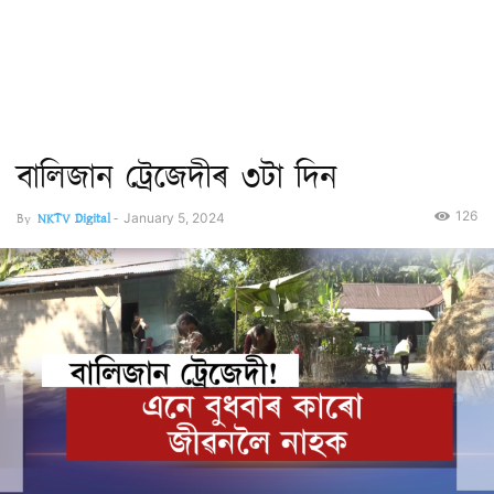
বালিজান ট্ৰেজেদীৰ ৩টা দিন
126
By
NKTV Digital
-
January 5, 2024