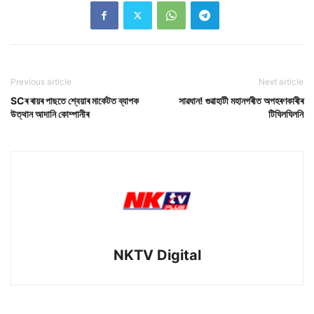
Previous article
Next article
SCৰ ৰায়ৰ পাছতে শ্বেয়াৰ মাৰ্কেটত ব্যাপক
সাৱধান! গুৱাহাটী মহানগৰীত অপহৰণকাৰীৰ
উত্থান আদানি কোম্পানীৰ
টিঘিলঘিলনি
NKTV Digital