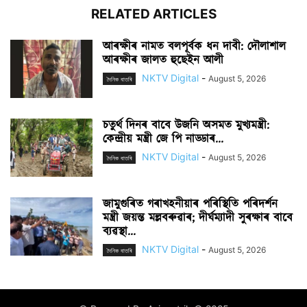
RELATED ARTICLES
আৰক্ষীৰ নামত বলপূৰ্বক ধন দাবী: দৌলাশাল
আৰক্ষীৰ জালত হুছেইন আলী
NKTV Digital
-
August 5, 2026
দৈনিক বাতৰি
চতুৰ্থ দিনৰ বাবে উজনি অসমত মুখ্যমন্ত্ৰী:
কেন্দ্ৰীয় মন্ত্ৰী জে পি নাড্ডাৰ...
NKTV Digital
-
August 5, 2026
দৈনিক বাতৰি
জামুগুৰিত গৰাখহনীয়াৰ পৰিস্থিতি পৰিদৰ্শন
মন্ত্ৰী জয়ন্ত মল্লবৰুৱাৰ; দীৰ্ঘম্যাদী সুৰক্ষাৰ বাবে
ব্যৱস্থা...
NKTV Digital
-
August 5, 2026
দৈনিক বাতৰি