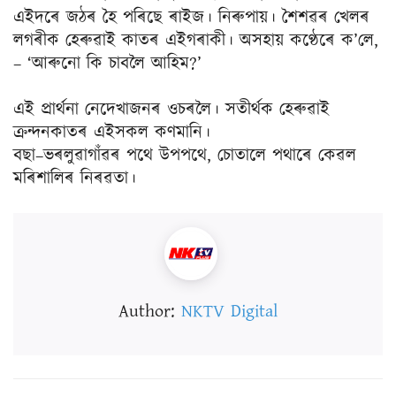
এইদৰে জঠৰ হৈ পৰিছে ৰাইজ। নিৰুপায়। শৈশৱৰ খেলৰ
লগৰীক হেৰুৱাই কাতৰ এইগৰাকী। অসহায় কণ্ঠেৰে ক’লে,
– ‘আৰুনো কি চাবলৈ আহিম?’
এই প্ৰাৰ্থনা নেদেখাজনৰ ওচৰলৈ। সতীৰ্থক হেৰুৱাই
ক্ৰন্দনকাতৰ এইসকল কণমানি।
বছা–ভৰলুৱাগাঁৱৰ পথে উপপথে, চোতালে পথাৰে কেৱল
মৰিশালিৰ নিৰৱতা।
Author:
NKTV Digital