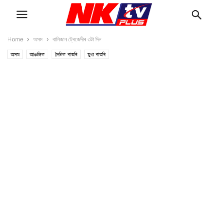
Home
অসম
বালিজান ট্ৰেজেদীৰ ৩টা দিন
অসম
আঞ্চলিক
দৈনিক বাতৰি
মুখ্য বাতৰি