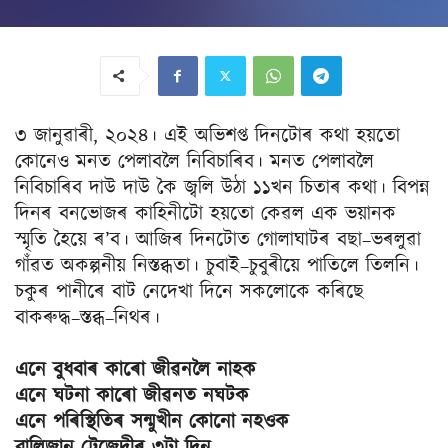
৩ জানুৱাৰী, ২০২৪। এই অভিশপ্ত দিনটোৰ কথা হয়তো
কোনেও মনত পেলাবলৈ নিবিচাৰিব। মনত পেলাবলৈ
নিবিচাৰিব দাউ দাউ কৈ জ্বলি উঠা ১১খন চিতাৰ কথা। বিপন্ন
দিনৰ বনভোজৰ কাহিনীটো হয়তো কেৱল এক ভয়ানক
স্মৃতি হৈয়ে ৰ’ব। আজিৰ দিনটোত গোলাঘাটৰ বছা–ভৰলুৱা
গাঁৱত অকল্পনীয় নিস্তব্ধতা। চুবাই–চুবুৰীয়ে পাতিলে তিলনি।
চকুৰ পানীৰে বাট নেদেখা দিনে সকলোকে কৰিছে
বাকৰুদ্ধ–স্তব্ধ–নিথৰ।
এনে বুধবাৰ কাৰো জীৱনলৈ নাহক
এনে ঘটনা কাৰো জীৱনত নঘটক
এনে পৰিস্থিতিৰ সন্মুখীন কোনো নহওক
বালিজান ট্ৰেজেদীৰ ৩টা দিন