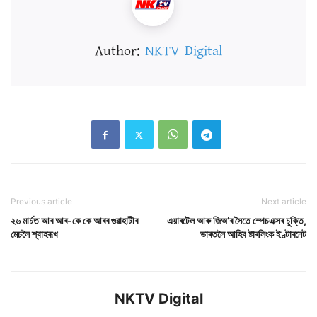
Author:
NKTV Digital
Previous article
Next article
২৬ মাৰ্চত আৰ আৰ-কে কে আৰৰ গুৱাহাটীৰ
এয়াৰটেল আৰু জিঅ’ৰ সৈতে স্পেচএক্সৰ চুক্তি,
মেচলৈ শ্বাহৰূখ
ভাৰতলৈ আহিব ষ্টাৰলিংক ইণ্টাৰনেট
NKTV Digital