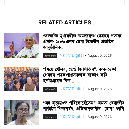
RELATED ARTICLES
গুজৰাটৰ মুখ্যমন্ত্ৰীক কমনৱেল্থ গেমছৰ পতাকা
প্ৰদান: ২০৩০চনৰ মেগা ইভেণ্টৰ প্ৰস্তুতিৰ
আনুষ্ঠানিক...
NKTV Digital
-
August 9, 2026
দৈনিক বাতৰি
“যিয়ে খেলিব, তেওঁ জিলিকিব”: কমনৱেল্থ
গেমছৰ পদকপ্ৰাপ্তসকলক সাক্ষাৎ কৰি
ইনষ্টাগ্ৰামত ৰিল...
NKTV Digital
-
August 9, 2026
দৈনিক বাতৰি
“মই মৃত্যুমুখত পৰিলোহেঁতেন”: মমতা বেনাৰ্জীৰ
গাড়ীলৈ শিলাবৰ্ষণ, প্ৰতিবাদকাৰীৰ “চোৰ” ধ্বনি
NKTV Digital
-
August 9, 2026
দৈনিক বাতৰি