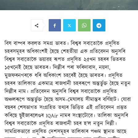
বিষ বাষ্পৰ কৱলত সমগ্ৰ ভাৰত। বিশ্বৰ সবাতোকৈ প্ৰদূষিত
চহৰসমূহৰ অধিকাংশই হৈছে শেহতীয়া এক প্ৰতিবেদন অনুসৰি
বিশ্বৰ সবাতোকৈ ভয়াৱহ ৰূপত প্ৰদূষিত ২৫খন চহৰৰ ভিতৰত
১৫খনেই হৈছে ভাৰতৰ। দিল্লীৰ পৰা ফৰিদাবাদ, নয়দা,
মুজফৰনগৰকে ধৰি অধিকাংশ চহৰেই হৈছে ভাৰতৰ। প্ৰদূষিত
চহৰৰ তালিকাত একমাত্ৰ ৰাজধানী চহৰৰূপে অন্তৰ্ভুক্ত হৈছে নতুন
দিল্লীৰ নাম। প্ৰতিবেদন অনুসৰি বিশ্বৰ সবাতোকৈ প্ৰদূষিত
অঞ্চলৰূপে অন্তৰ্ভুক্ত হৈছে অসম–মেঘালয় সীমান্তৰ বৰ্ণিহাট। যোৱা
বছৰৰ শেষভাগত সংগ্ৰহিত তথ্যৰ ভিত্তিত এই প্ৰতিবেদন প্ৰস্তুত
কৰিছে ছুইজাৰলেণ্ডৰ IQAir নামৰ সংস্থাটোৱে। তালিকা অনুসৰি
বিশ্বৰ সবাতোকৈ প্ৰদূষিত ৰাজধানী চহৰ হ’ল নতুন দিল্লী।
সামগ্ৰিকভাৱে প্ৰদূষিত দেশসমূহৰ তালিকাৰ পঞ্চম স্থানত আছে