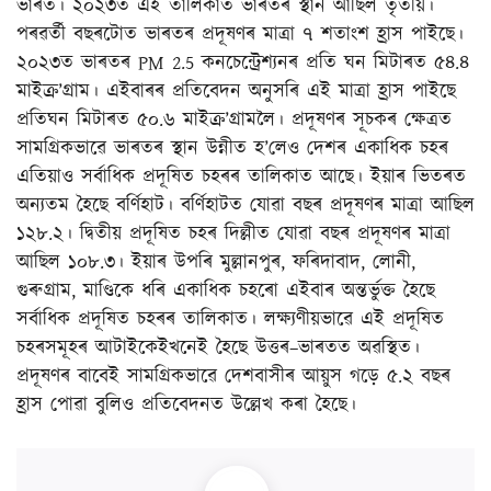
ভাৰত। ২০২৩ত এই তালিকাত ভাৰতৰ স্থান আছিল তৃতীয়।
পৰৱৰ্তী বছৰটোত ভাৰতৰ প্ৰদূষণৰ মাত্ৰা ৭ শতাংশ হ্ৰাস পাইছে।
২০২৩ত ভাৰতৰ PM 2.5 কনচেন্ট্রেশ্যনৰ প্ৰতি ঘন মিটাৰত ৫৪.৪
মাইক্ৰ’গ্ৰাম। এইবাৰৰ প্ৰতিবেদন অনুসৰি এই মাত্ৰা হ্ৰাস পাইছে
প্ৰতিঘন মিটাৰত ৫০.৬ মাইক্ৰ’গ্ৰামলৈ। প্ৰদূষণৰ সূচকৰ ক্ষেত্ৰত
সামগ্ৰিকভাৱে ভাৰতৰ স্থান উন্নীত হ’লেও দেশৰ একাধিক চহৰ
এতিয়াও সৰ্বাধিক প্ৰদূষিত চহৰৰ তালিকাত আছে। ইয়াৰ ভিতৰত
অন্যতম হৈছে বৰ্ণিহাট। বৰ্ণিহাটত যোৱা বছৰ প্ৰদূষণৰ মাত্ৰা আছিল
১২৮.২। দ্বিতীয় প্ৰদূষিত চহৰ দিল্লীত যোৱা বছৰ প্ৰদূষণৰ মাত্ৰা
আছিল ১০৮.৩। ইয়াৰ উপৰি মুল্লানপুৰ, ফৰিদাবাদ, লোনী,
গুৰুগ্ৰাম, মাণ্ডিকে ধৰি একাধিক চহৰো এইবাৰ অন্তৰ্ভুক্ত হৈছে
সৰ্বাধিক প্ৰদূষিত চহৰৰ তালিকাত। লক্ষ্যণীয়ভাৱে এই প্ৰদূষিত
চহৰসমূহৰ আটাইকেইখনেই হৈছে উত্তৰ–ভাৰতত অৱস্থিত।
প্ৰদূষণৰ বাবেই সামগ্ৰিকভাৱে দেশবাসীৰ আয়ুস গড়ে ৫.২ বছৰ
হ্ৰাস পোৱা বুলিও প্ৰতিবেদনত উল্লেখ কৰা হৈছে।