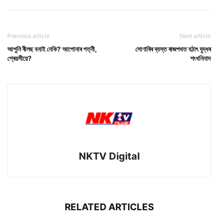
Previous article
Next article
আপুনি ৰীলছ বনাই নেকি? আপোনাৰ পত্নী,
সোণাৰিৰ ব্যস্ত ৰাজপথত হঠাৎ যুদ্ধৰ
প্ৰেয়সীয়ে?
শংখনিনাদ
NKTV Digital
RELATED ARTICLES