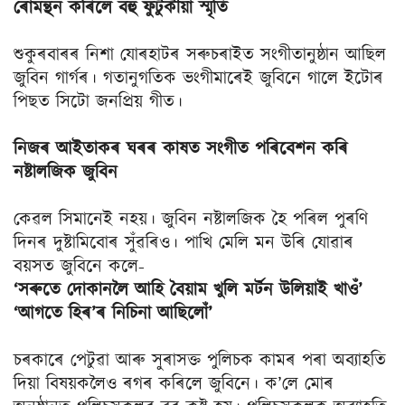
ৰোমন্থন কৰিলে বহু ফুটুকীয়া স্মৃতি
শুকুৰবাৰৰ নিশা যোৰহাটৰ সৰুচৰাইত সংগীতানুষ্ঠান আছিল
জুবিন গাৰ্গৰ। গতানুগতিক ভংগীমাৰেই জুবিনে গালে ইটোৰ
পিছত সিটো জনপ্ৰিয় গীত।
নিজৰ আইতাকৰ ঘৰৰ কাষত সংগীত পৰিবেশন কৰি
নষ্টালজিক জুবিন
কেৱল সিমানেই নহয়। জুবিন নষ্টালজিক হৈ পৰিল পুৰণি
দিনৰ দুষ্টামিবোৰ সুঁৱৰিও। পাখি মেলি মন উৰি যোৱাৰ
বয়সত জুবিনে কলে-
‘সৰুতে দোকানলৈ আহি বৈয়াম খুলি মৰ্টন উলিয়াই খাওঁ’
‘আগতে হিৰ’ৰ নিচিনা আছিলোঁ’
চৰকাৰে পেটুৱা আৰু সুৰাসক্ত পুলিচক কামৰ পৰা অব্যাহতি
দিয়া বিষয়কলৈও ৰগৰ কৰিলে জুবিনে। ক’লে মোৰ