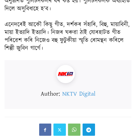
অনুষ্ঠানত পুলিচসকলৰ বৰ কষ্ট হয়। পুলিচসকলক অব্যাহতি
দিলে অসুবিধাহে হ’ব।
এনেদৰেই আকৌ কিছু গীত, দৰ্শকৰ সঁহাৰি, বিহু, মায়াবিনী,
মায়া ইত্যাদি ইত্যাদি। নিজৰ ঘৰুৱা ঠাই যোৰহাটত গীত
পৰিৱেশ কৰি নিজেও বহু ফুটুকীয়া স্মৃতি ৰোমন্থন কৰিলে
শিল্পী জুবিন গাৰ্গে।
Author:
NKTV Digital