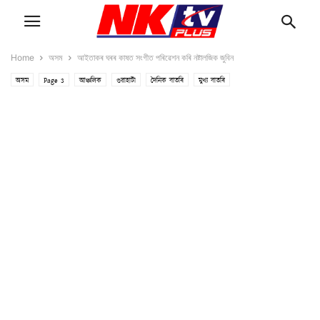
Home
অসম
আইতাকৰ ঘৰৰ কাষত সংগীত পৰিৱেশন কৰি নষ্টালজিক জুবিন
অসম
Page 3
আঞ্চলিক
গুৱাহাটী
দৈনিক বাতৰি
মুখ্য বাতৰি