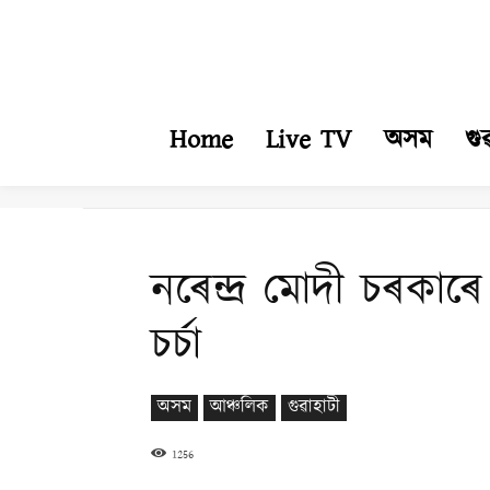
Home
Live TV
অসম
গু
নৰেন্দ্র মোদী চৰকা
চৰ্চা
অসম
আঞ্চলিক
গুৱাহাটী
1256