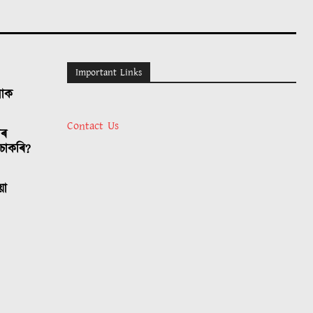
Important Links
লোক
Contact Us
াৰ
চাকৰি?
য়া