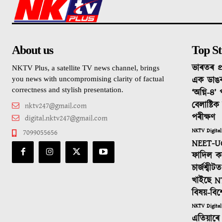
About us
Top St
ভাৰতৰ প্
NKTV Plus, a satellite TV news channel, brings
এক ডাঙ
you news with uncompromising clarity of factual
correctness and stylish presentation.
‘অগ্নি-৪’
বেলাষ্টি
nktv247@gmail.com
পৰীক্ষণ
digital.nktv247@gmail.com
NKTV Digital
7099055656
NEET-UG
ফাদিল কা
চাৰ্জশ্বী
খাইছে N
বিষয়-বিশ
NKTV Digital
এতিয়াৰে 