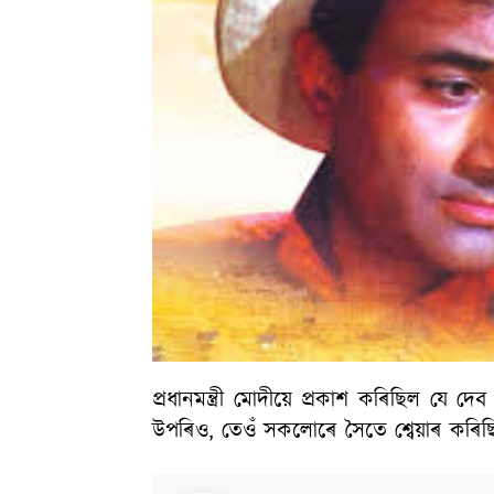
প্ৰধানমন্ত্ৰী মোদীয়ে প্ৰকাশ কৰিছিল যে দে
উপৰিও, তেওঁ সকলোৰে সৈতে শ্বেয়াৰ কৰিছিল