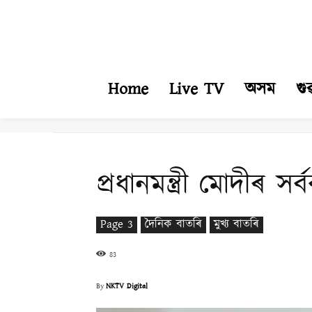
Home
Live TV
অসম
গু
প্ৰধানমন্ত্ৰী মোদীৰ স
Page 3
দৈনিক বাতৰি
মুখ্য বাতৰি
83
By
NKTV Digital