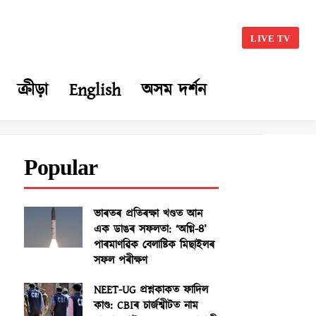
LIVE TV
ক্ৰীড়া
English
অসম দৰ্শন
Popular
ভাৰতৰ প্ৰতিৰক্ষা খণ্ডত আন
এক ডাঙৰ সফলতা: ‘অগ্নি-৪’
পাৰমাণৱিক বেলাষ্টিক মিছাইলৰ
সফল পৰীক্ষণ
NEET-UG প্ৰশ্নকাকত ফাদিল
কাণ্ড: CBIৰ চাৰ্জশ্বীটত নাম