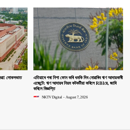
 সেৱা! লোকসভাত
এতিয়াৰে পৰা নিশা ফোন কৰি ধমকি দিব নোৱাৰিব ঋণ আদায়কাৰী
এজেন্টে: ঋণ আদায়ৰ নিয়ম কটকটীয়া কৰিলে RBIয়ে, জাৰি
কৰিলে বিজ্ঞপ্তি
NKTV Digital
-
August 7, 2026