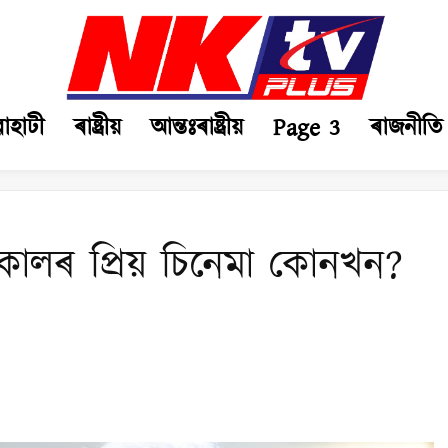
ৱাহাটী
ৰাষ্ট্ৰীয়
আন্তঃৰাষ্ট্ৰীয়
Page 3
ৰাজনীতি
ৰ্বকালৰ প্ৰিয় চিনেমা কোনখন?