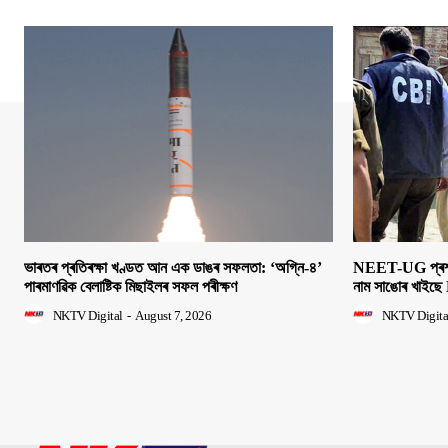
ভাৰতৰ প্ৰতিৰক্ষা খণ্ডত আন এক ডাঙৰ সফলতা: ‘অগ্নি-৪’
NEET-UG প্ৰশ্নক
পাৰমাণৱিক বেলাষ্টিক মিছাইলৰ সফল পৰীক্ষণ
নাম সাঙোৰ খাইছে 
NKTV Digital
-
August 7, 2026
NKTV Digita