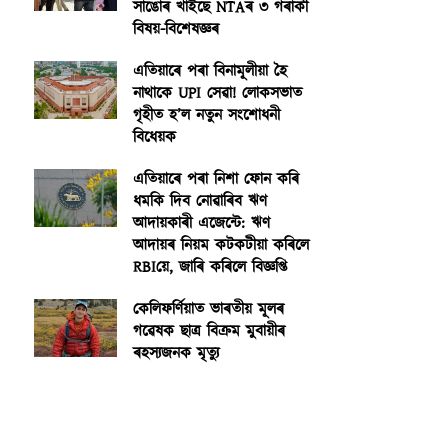
সাঙোৰ খাইছে NTAৰ ৩ গৰাকী
বিষয়-বিশেষজ্ঞৰ
এতিয়াৰে পৰা বিনামূলীয়া হৈ
নাথাকে UPI সেৱা! লোকসভাত
গৃহীত হ’ল নতুন সংশোধনী
বিধেয়ক
এতিয়াৰে পৰা নিশা ফোন কৰি
ধমকি দিব নোৱাৰিব ঋণ
আদায়কাৰী এজেন্টে: ঋণ
আদায়ৰ নিয়ম কটকটীয়া কৰিলে
RBIয়ে, জাৰি কৰিলে বিজ্ঞপ্তি
কেলিফৰ্ণিয়াত ভাৰতীয় মূলৰ
গৱেষক ছাত্ৰ বিক্ৰম মুবায়ীৰ
ৰহস্যজনক মৃত্যু