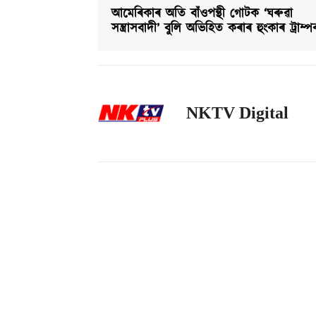
আমেৰিকাৰ অতি বাঁওপন্থী গোটক ‘ঘৰুৱা
সন্ত্ৰাসবাদী’ বুলি অভিহিত কৰাৰ হুংকাৰ ট্ৰাম্প
NKTV Digital