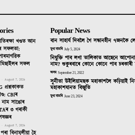
ories
Popular News
বান সাহাৰ্য দিবলৈ গৈ সন্ধানহীন ৭জনকৈ 
ৰতিৰক্ষা খণ্ডত আন
ৰ সফলতা:
মুখ্য বাতৰি
July 5, 2024
 পাৰমাণৱিক
নিযুক্তি পাব লগা তালিকাত আছেনে আপোন
ক মিছাইলৰ সফল
নাম? শুকুৰবাৰে কোনে কোনে পাব চৰকাৰী 
অসম
September 21, 2022
-
August 7, 2026
সুনীতা উইলিয়ামছক মহাকাশলৈ কঢ়িয়াই নি
 প্ৰশ্নকাকত
মহাকাশযানত বিজুতি
ণ্ড: CBIৰ
মুখ্য বাতৰি
June 23, 2024
টত নাম সাঙোৰ
TAৰ ৩ গৰাকী
েষজ্ঞৰ
-
August 7, 2026
পৰা বিনামূলীয়া হৈ