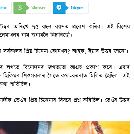
itter
WhatsApp
Telegram
৭ ছেপ্টেম্বৰ তাৰিখে ৭৫ বছৰ বয়সত প্ৰৱেশ কৰিব। এই বিশেষ
িনেমাখনৰ নাম জনাবলৈ বিচাৰিছোঁ।
দীৰ সৰ্বকালৰ প্ৰিয় চিনেমা কোনখন? আহক, ইয়াৰ উত্তৰ জানো।
পৰিচালনাৰ লগতে বিনোদনৰ জগততো আগ্ৰহ প্ৰকাশ কৰে। এবাৰ
াডাখ আৰু ছিকিমৰ শিশুসকলৰ সৈতে কথা-বতৰাত মিলিত হৈছিল। এই
 কথা পাতিছিল।
দীক তেওঁৰ প্ৰিয় চিনেমাৰ বিষয়ে প্ৰশ্ন কৰিছিল। তেওঁৰ উত্তৰ