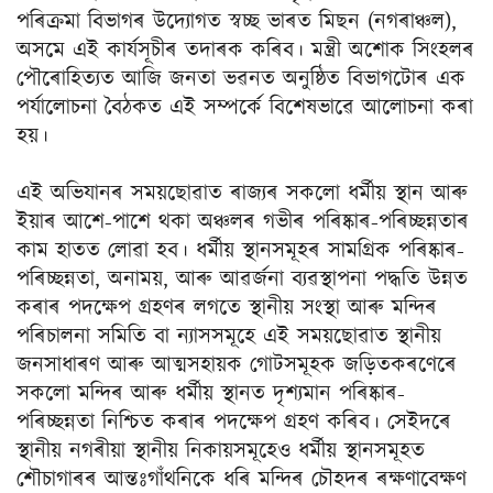
পৰিক্ৰমা বিভাগৰ উদ্যোগত স্বচ্ছ ভাৰত মিছন (নগৰাঞ্চল),
অসমে এই কাৰ্যসূচীৰ তদাৰক কৰিব। মন্ত্ৰী অশোক সিংহলৰ
পৌৰোহিত্যত আজি জনতা ভৱনত অনুষ্ঠিত বিভাগটোৰ এক
পৰ্যালোচনা বৈঠকত এই সম্পৰ্কে বিশেষভাৱে আলোচনা কৰা
হয়।
এই অভিযানৰ সময়ছোৱাত ৰাজ্যৰ সকলো ধৰ্মীয় স্থান আৰু
ইয়াৰ আশে-পাশে থকা অঞ্চলৰ গভীৰ পৰিষ্কাৰ-পৰিচ্ছন্নতাৰ
কাম হাতত লোৱা হব। ধৰ্মীয় স্থানসমূহৰ সামগ্ৰিক পৰিষ্কাৰ-
পৰিচ্ছন্নতা, অনাময়, আৰু আৱৰ্জনা ব্যৱস্থাপনা পদ্ধতি উন্নত
কৰাৰ পদক্ষেপ গ্ৰহণৰ লগতে স্থানীয় সংস্থা আৰু মন্দিৰ
পৰিচালনা সমিতি বা ন্যাসসমূহে এই সময়ছোৱাত স্থানীয়
জনসাধাৰণ আৰু আত্মসহায়ক গোটসমূহক জড়িতকৰণেৰে
সকলো মন্দিৰ আৰু ধৰ্মীয় স্থানত দৃশ্যমান পৰিষ্কাৰ-
পৰিচ্ছন্নতা নিশ্চিত কৰাৰ পদক্ষেপ গ্ৰহণ কৰিব। সেইদৰে
স্থানীয় নগৰীয়া স্থানীয় নিকায়সমূহেও ধৰ্মীয় স্থানসমূহত
শৌচাগাৰৰ আন্তঃগাঁথনিকে ধৰি মন্দিৰ চৌহদৰ ৰক্ষণাবেক্ষণ