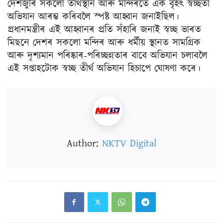
দেশজুৰি সকলো তীৰ্থস্থান আৰু মন্দিৰতে এক বৃহৎ স্বচ্ছতা
অভিযান আৰম্ভ কৰিবলৈ স্পষ্ট আহ্বান জনাইছিল।
প্ৰধানমন্ত্ৰীৰ এই আহ্বানৰ প্ৰতি সঁহাৰি জনাই স্বচ্ছ ভাৰত
মিছনে দেশৰ সকলো মন্দিৰ আৰু ধৰ্মীয় স্থানত সামগ্ৰিক
আৰু দৃশ্যমান পৰিষ্কাৰ-পৰিচ্ছন্নতাৰ বাবে অভিযান চলাবলৈ
এই সপ্তাহটোক স্বচ্ছ তীৰ্থ অভিযান হিচাপে ঘোষণা কৰে।
Author:
NKTV Digital