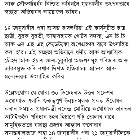
আৰু সৌন্দৰ্য্যবৰ্ধন নিশ্চিত কৰিবলৈ যুদ্ধকালীন তৎপৰতাৰে
স্বচ্ছতা অভিযানৰ আয়োজন কৰিব।
১৪ জানুৱাৰীৰ পৰা আৰম্ভ হ’বলগীয়া এই কাৰ্যসূচীত ছাত্ৰ-
ছাত্ৰী, যুৱক-যুৱতী, আত্মসহায়ক গোটৰ সদস্য, এন চি চি
আৰু এন এছ এছ কেডেটকো অংশগ্ৰহণৰ বাবে উৎসাহিত
কৰা হ’ব। এই স্বচ্ছতা অভিযানে ধৰ্মীয় আৰু আধ্যাত্মিক
চৌহদ আৰু ইয়াৰ ওচৰ-চুবুৰীয়া অঞ্চলসমূহ পৰিষ্কাৰ আৰু
জাবৰমুক্ত কৰি ৰখাৰ দিশত ইতিবাচক আচৰণ আৰু
মনোভাৱক উৎসাহিত কৰিব।
উল্লেখযোগ্য যে যোৱা ৩০ ডিচেম্বৰত উত্তৰ প্ৰদেশৰ
অযোধ্যাত এলানি গুৰুত্বপূৰ্ণ উন্নয়নমূলক প্ৰকল্প উদ্বোধন
কৰাৰ সময়ত প্ৰধানমন্ত্ৰী নৰেন্দ্ৰ মোদীয়ে অযোধ্যাক ভাৰতৰ
আটাইতকৈ পৰিষ্কাৰ চহৰ হিচাপে গঢ়ি তোলাৰ বাবে
সামূহিকভাৱে ব্যৱস্থা গ্ৰহণৰ আহ্বান জনোৱাৰ
সমান্তৰালভাৱে অহা ১৪ জানুৱাৰীৰ পৰা ২১ জানুৱাৰীলৈকে