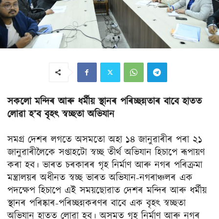
সকলো মন্দিৰ আৰু ধৰ্মীয় স্থানৰ পৰিচ্ছন্নতাৰ বাবে হাতত
লোৱা হ’ব বৃহৎ স্বচ্ছতা অভিযান
সমগ্ৰ দেশৰ লগতে অসমতো অহা ১৪ জানুৱাৰীৰ পৰা ২১
জানুৱাৰীলৈকে সপ্তাহটো স্বচ্ছ তীৰ্থ অভিযান হিচাপে ৰূপায়ণ
কৰা হব। ভাৰত চৰকাৰৰ গৃহ নিৰ্মাণ আৰু নগৰ পৰিক্ৰমা
মন্ত্ৰালয়ৰ অধীনত স্বচ্ছ ভাৰত অভিযান-নগৰাঞ্চলৰ এক
পদক্ষেপ হিচাপে এই সময়ছোৱাত দেশৰ মন্দিৰ আৰু ধৰ্মীয়
স্থানৰ পৰিষ্কাৰ-পৰিচ্ছন্নকৰণৰ বাবে এক বৃহৎ স্বচ্ছতা
অভিযান হাতত লোৱা হব। অসমত গৃহ নিৰ্মাণ আৰু নগৰ