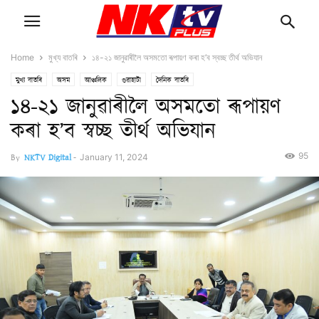
Home
মুখ্য বাতৰি
১৪-২১ জানুৱাৰীলৈ অসমতো ৰূপায়ণ কৰা হ’ব স্বচ্ছ তীৰ্থ অভিযান
মুখ্য বাতৰি
অসম
আঞ্চলিক
গুৱাহাটী
দৈনিক বাতৰি
১৪-২১ জানুৱাৰীলৈ অসমতো ৰূপায়ণ
কৰা হ’ব স্বচ্ছ তীৰ্থ অভিযান
95
By
NKTV Digital
-
January 11, 2024