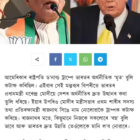
আমেৰিকাৰ ৰাষ্ট্ৰপতি ড’নাল্ড ট্ৰাম্পে ভাৰতৰ অৰ্থনীতিক ‘মৃত’ বুলি
কটাক্ষ কৰিছিল। এইবাৰ সেই মন্তব্যৰ বিপৰীতে ভাৰতৰ
প্ৰধানমন্ত্ৰী নৰেন্দ্ৰ মোদীয়ে দেশৰ অৰ্থনীতিৰ দ্ৰুত উত্থানৰ কথা
তুলি ধৰিছে। ইয়াৰ উপৰিও মোদীৰ মন্ত্ৰীসভাৰ প্ৰথম শাৰীৰ সদস্য
তথা প্ৰতিৰক্ষামন্ত্ৰী ৰাজনাথ সিঙে নাম নোলোৱাকৈ ট্ৰাম্পক কটাক্ষ
কৰিছে। ৰাজনাথৰ মতে, কিছুমানে নিজকে সকলোৰে ‘বছ’ বুলি
ভাবে আৰু ভাৰতৰ দ্ৰুত উন্নতি তেওঁলোকে মানি ল’ব নোৱাৰে।