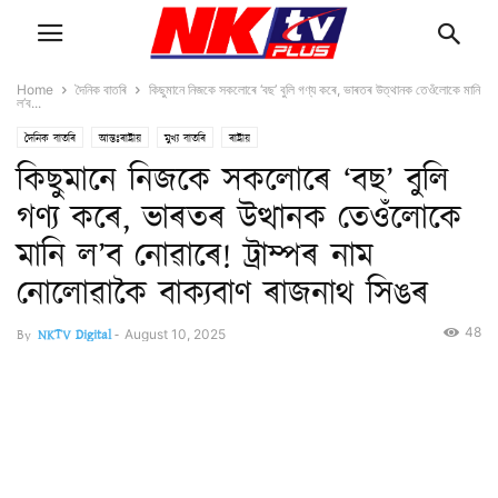
Home
দৈনিক বাতৰি
কিছুমানে নিজকে সকলোৰে ‘বছ’ বুলি গণ্য কৰে, ভাৰতৰ উত্থানক তেওঁলোকে মানি
ল’ব...
দৈনিক বাতৰি
আন্তঃৰাষ্ট্ৰীয়
মুখ্য বাতৰি
ৰাষ্ট্ৰীয়
কিছুমানে নিজকে সকলোৰে ‘বছ’ বুলি
গণ্য কৰে, ভাৰতৰ উত্থানক তেওঁলোকে
মানি ল’ব নোৱাৰে! ট্ৰাম্পৰ নাম
নোলোৱাকৈ বাক্যবাণ ৰাজনাথ সিঙৰ
48
By
NKTV Digital
-
August 10, 2025