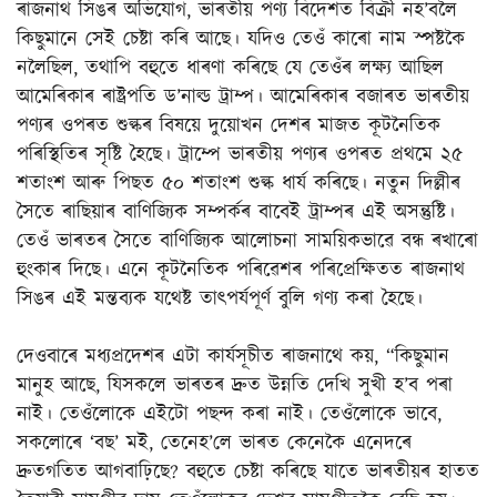
ৰাজনাথ সিঙৰ অভিযোগ, ভাৰতীয় পণ্য বিদেশত বিক্ৰী নহ’বলৈ
কিছুমানে সেই চেষ্টা কৰি আছে। যদিও তেওঁ কাৰো নাম স্পষ্টকৈ
নলৈছিল, তথাপি বহুতে ধাৰণা কৰিছে যে তেওঁৰ লক্ষ্য আছিল
আমেৰিকাৰ ৰাষ্ট্ৰপতি ড’নাল্ড ট্ৰাম্প। আমেৰিকাৰ বজাৰত ভাৰতীয়
পণ্যৰ ওপৰত শুল্কৰ বিষয়ে দুয়োখন দেশৰ মাজত কূটনৈতিক
পৰিস্থিতিৰ সৃষ্টি হৈছে। ট্ৰাম্পে ভাৰতীয় পণ্যৰ ওপৰত প্ৰথমে ২৫
শতাংশ আৰু পিছত ৫০ শতাংশ শুল্ক ধাৰ্য কৰিছে। নতুন দিল্লীৰ
সৈতে ৰাছিয়াৰ বাণিজ্যিক সম্পৰ্কৰ বাবেই ট্ৰাম্পৰ এই অসন্তুষ্টি।
তেওঁ ভাৰতৰ সৈতে বাণিজ্যিক আলোচনা সাময়িকভাৱে বন্ধ ৰখাৰো
হুংকাৰ দিছে। এনে কূটনৈতিক পৰিৱেশৰ পৰিপ্ৰেক্ষিতত ৰাজনাথ
সিঙৰ এই মন্তব্যক যথেষ্ট তাৎপৰ্যপূৰ্ণ বুলি গণ্য কৰা হৈছে।
দেওবাৰে মধ্যপ্ৰদেশৰ এটা কাৰ্যসূচীত ৰাজনাথে কয়, “কিছুমান
মানুহ আছে, যিসকলে ভাৰতৰ দ্ৰুত উন্নতি দেখি সুখী হ’ব পৰা
নাই। তেওঁলোকে এইটো পছন্দ কৰা নাই। তেওঁলোকে ভাবে,
সকলোৰে ‘বছ’ মই, তেনেহ’লে ভাৰত কেনেকৈ এনেদৰে
দ্ৰুতগতিত আগবাঢ়িছে? বহুতে চেষ্টা কৰিছে যাতে ভাৰতীয়ৰ হাতত