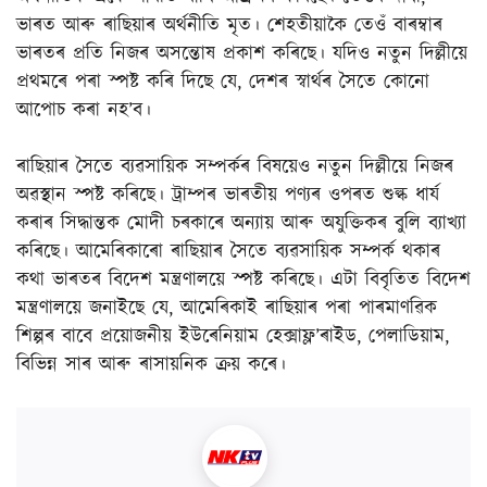
ভাৰত আৰু ৰাছিয়াৰ অৰ্থনীতি মৃত। শেহতীয়াকৈ তেওঁ বাৰম্বাৰ
ভাৰতৰ প্ৰতি নিজৰ অসন্তোষ প্ৰকাশ কৰিছে। যদিও নতুন দিল্লীয়ে
প্ৰথমৰে পৰা স্পষ্ট কৰি দিছে যে, দেশৰ স্বাৰ্থৰ সৈতে কোনো
আপোচ কৰা নহ’ব।
ৰাছিয়াৰ সৈতে ব্যৱসায়িক সম্পৰ্কৰ বিষয়েও নতুন দিল্লীয়ে নিজৰ
অৱস্থান স্পষ্ট কৰিছে। ট্ৰাম্পৰ ভাৰতীয় পণ্যৰ ওপৰত শুল্ক ধাৰ্য
কৰাৰ সিদ্ধান্তক মোদী চৰকাৰে অন্যায় আৰু অযুক্তিকৰ বুলি ব্যাখ্যা
কৰিছে। আমেৰিকাৰো ৰাছিয়াৰ সৈতে ব্যৱসায়িক সম্পৰ্ক থকাৰ
কথা ভাৰতৰ বিদেশ মন্ত্ৰণালয়ে স্পষ্ট কৰিছে। এটা বিবৃতিত বিদেশ
মন্ত্ৰণালয়ে জনাইছে যে, আমেৰিকাই ৰাছিয়াৰ পৰা পাৰমাণৱিক
শিল্পৰ বাবে প্ৰয়োজনীয় ইউৰেনিয়াম হেক্সাফ্ল’ৰাইড, পেলাডিয়াম,
বিভিন্ন সাৰ আৰু ৰাসায়নিক ক্ৰয় কৰে।