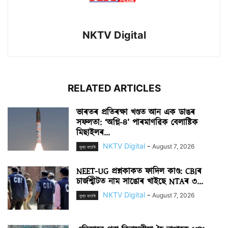
NKTV Digital
RELATED ARTICLES
ভাৰতৰ প্ৰতিৰক্ষা খণ্ডত আন এক ডাঙৰ
সফলতা: ‘অগ্নি-৪’ পাৰমাণৱিক বেলাষ্টিক
মিছাইলৰ...
NKTV Digital
-
August 7, 2026
মুখ্য বাতৰি
NEET-UG প্ৰশ্নকাকত ফাদিল কাণ্ড: CBIৰ
চাৰ্জশ্বীটত নাম সাঙোৰ খাইছে NTAৰ ৩...
NKTV Digital
-
August 7, 2026
মুখ্য বাতৰি