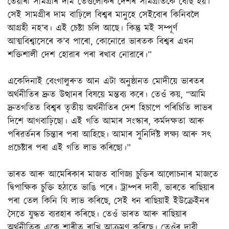
তৈয়াৰী সামগ্ৰীৰ দাম তেওঁলোকৰ দেশৰ সামগ্ৰীতকৈ বেছি হয়।
সেই সামগ্ৰীৰ দাম বাঢ়িলে বিশ্বৰ মানুহে সেইবোৰ কিনিবলৈ
আগ্ৰহী নহ’ব। এই চেষ্টা চলি আছে। কিন্তু মই সম্পূৰ্ণ
আত্মবিশ্বাসেৰে ক’ব পাৰো, কোনোৱে ভাৰতক বিশ্বৰ এখন
শক্তিশালী দেশ হোৱাৰ পৰা ৰখাব নোৱাৰে।”
একেদিনাই বেংগালুৰুত আন এটা অনুষ্ঠানত মোদীয়ে ভাৰতৰ
অৰ্থনীতিৰ দ্ৰুত উত্থানৰ বিষয়ে মন্তব্য কৰে। তেওঁ কয়, “আমি
দ্ৰুতগতিত বিশ্বৰ তৃতীয় অৰ্থনীতিৰ দেশ হিচাপে পৰিচিতি লাভৰ
দিশে আগবাঢ়িছো। এই গতি আমাৰ সংস্কাৰ, কৰ্মদক্ষতা আৰু
পৰিৱৰ্তনৰ চিন্তাৰ পৰা আহিছে। আমাৰ সুনিৰ্দিষ্ট লক্ষ্য আৰু সৎ
প্ৰচেষ্টাৰ পৰা এই গতি লাভ কৰিছো।”
ভাৰত আৰু আমেৰিকাৰ মাজত বাণিজ্য চুক্তিৰ আলোচনাৰ মাজতে
দ্বিপাক্ষিক চুক্তি হঠাতে ভাঙি পৰে। ট্ৰাম্পৰ দাবী, ভাৰতে ৰাছিয়াৰ
পৰা তেল কিনি যি লাভ কৰিছে, সেই ধন ৰাছিয়াই ইউক্ৰেইনৰ
সৈতে যুদ্ধত ব্যৱহাৰ কৰিছে। তেওঁ ভাৰত আৰু ৰাছিয়াৰ
অৰ্থনীতিক একে শাৰীত ৰাখি আক্ৰমণ কৰিছে। তেওঁৰ দাবী,