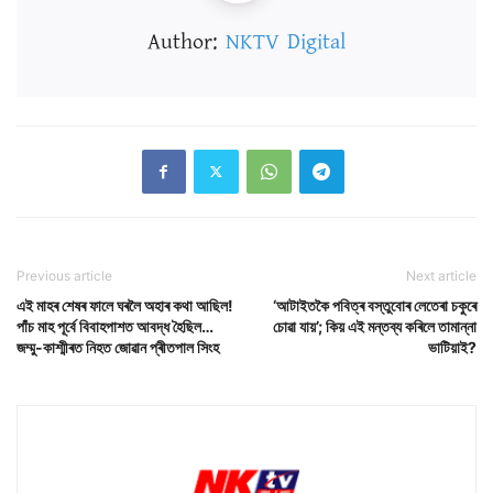
Author:
NKTV Digital
Previous article
Next article
এই মাহৰ শেষৰ ফালে ঘৰলৈ অহাৰ কথা আছিল!
‘আটাইতকৈ পবিত্ৰ বস্তুবোৰ লেতেৰা চকুৰে
পাঁচ মাহ পূৰ্বে বিবাহপাশত আবদ্ধ হৈছিল…
চোৱা যায়’; কিয় এই মন্তব্য কৰিলে তামান্না
জম্মু-কাশ্মীৰত নিহত জোৱান প্ৰীতপাল সিংহ
ভাটিয়াই?