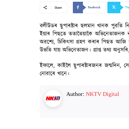
Facebook
Tw
Share
বলীউডৰ ছুপাৰষ্টাৰ ছলমান খানক পুৱতি 
ইয়াৰ পিছতে ততাতৈয়াকৈ অভিনেতাজনক নভ
অৱশ্যে, চিকিৎসা গ্ৰহণ কৰাৰ পিছত আজি প
উভতি যায় অভিনেতাজন। প্ৰাপ্ত তথ্য অনুসৰি,
ইফালে, কাইলৈ ছুপাৰষ্টাৰজনৰ জন্মদিন, 
নোৱাৰে খানে।
Author:
NKTV Digital