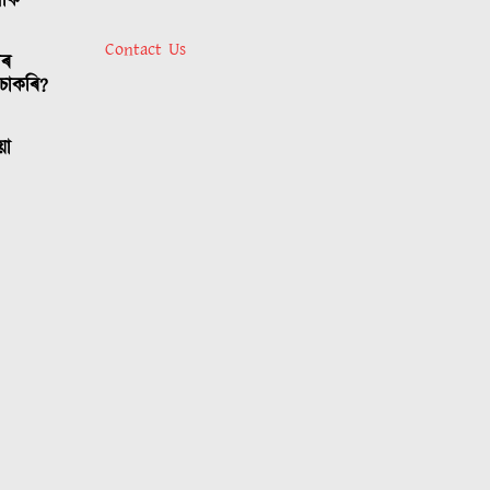
লোক
Contact Us
াৰ
চাকৰি?
য়া