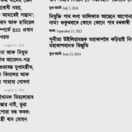
বান সাহাৰ্য দিবলৈ গৈ সন্ধানহীন ৭জনকৈ 
দ কৰা মানেই জেন
ৰোধী নহয়,
মুখ্য বাতৰি
July 5, 2024
 আমাৰেই সন্তান’:
নিযুক্তি পাব লগা তালিকাত আছেনে আপোন
তিবাদ আৰু ছ’চিয়েল
নাম? শুকুৰবাৰে কোনে কোনে পাব চৰকাৰী 
ম্পৰ্কে RSS প্ৰধান
অসম
September 21, 2022
াগৱত
সুনীতা উইলিয়ামছক মহাকাশলৈ কঢ়িয়াই নি
মহাকাশযানত বিজুতি
-
August 6, 2026
ইনা আৰু নিযুত
মুখ্য বাতৰি
June 23, 2024
নিৰ আবেদন-পত্ৰ
াৰম্ভ মুখ্যমন্ত্ৰীৰ;
ত বিদ্যালয় আৰু
ীলৈ সাহায্য ঘোষণা
-
August 6, 2026
ইথানল মিহলোৱাৰ
্তাৱ নাই, ভুৱা
পোৱা বন্ধ কৰক:
 মন্ত্ৰী ৰাম মোহন