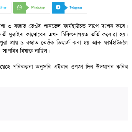
itter
WhatsApp
Telegram
নিশা ৩ বজাত তেওঁৰ পানভেল ফাৰ্মহাউচত সাপে দংশন কৰে।
ী মুম্বাইৰ কামোথেৰ এখন চিকিৎসালয়ত ভৰ্তি কৰোৱা হয়।
ুৱা প্ৰায় ৯ বজাত তেওঁক ডিছাৰ্জ কৰা হয় আৰু ফাৰ্মহাউচলৈ
 সাপবিধ বিষাক্ত নাছিল।
সেয়েহে পৰিকল্পনা অনুসৰি এইবাৰ ওপজা দিন উদযাপন কৰিব