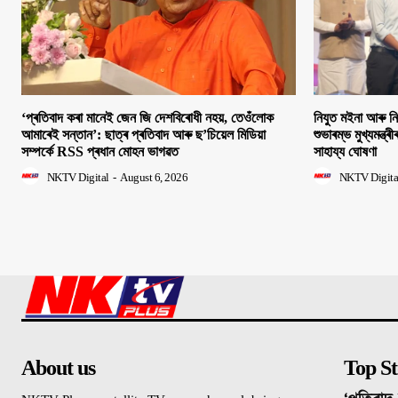
‘প্ৰতিবাদ কৰা মানেই জেন জি দেশবিৰোধী নহয়, তেওঁলোক
নিযুত মইনা আৰু ন
আমাৰেই সন্তান’: ছাত্ৰ প্ৰতিবাদ আৰু ছ’চিয়েল মিডিয়া
শুভাৰম্ভ মুখ্যমন্ত্ৰ
সম্পৰ্কে RSS প্ৰধান মোহন ভাগৱত
সাহায্য ঘোষণা
NKTV Digital
-
August 6, 2026
NKTV Digita
About us
Top St