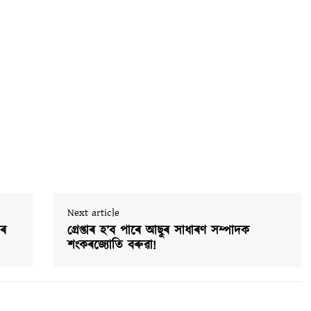
Next article
িৰ
গ্ৰেপ্তাৰ হ’ব পাৰে আছুৰ সাধাৰণ সম্পাদক
শংকৰজ্যোতি বৰুৱা!