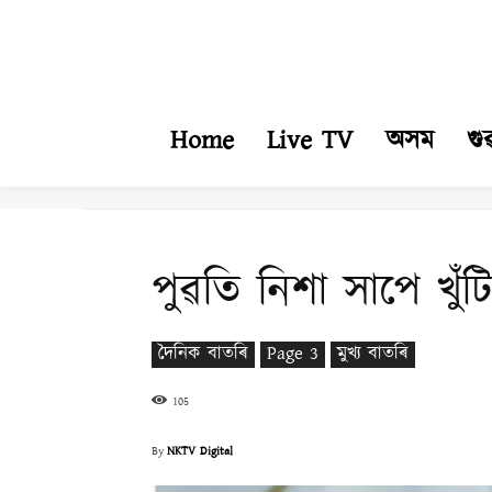
Home
Live TV
অসম
গু
পুৱতি নিশা সাপে খু
দৈনিক বাতৰি
Page 3
মুখ্য বাতৰি
105
By
NKTV Digital