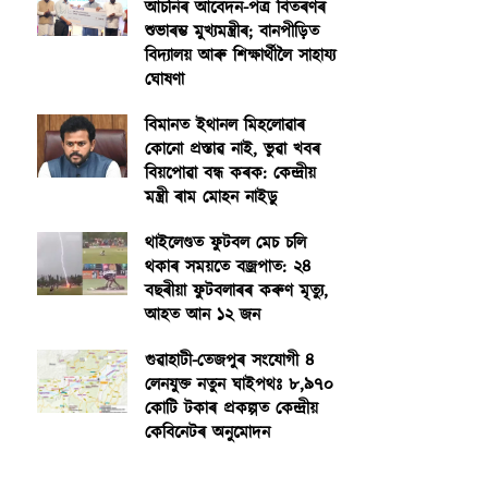
আঁচনিৰ আবেদন-পত্ৰ বিতৰণৰ
শুভাৰম্ভ মুখ্যমন্ত্ৰীৰ; বানপীড়িত
বিদ্যালয় আৰু শিক্ষাৰ্থীলৈ সাহায্য
ঘোষণা
বিমানত ইথানল মিহলোৱাৰ
কোনো প্ৰস্তাৱ নাই, ভুৱা খবৰ
বিয়পোৱা বন্ধ কৰক: কেন্দ্ৰীয়
মন্ত্ৰী ৰাম মোহন নাইডু
থাইলেণ্ডত ফুটবল মেচ চলি
থকাৰ সময়তে বজ্ৰপাত: ২৪
বছৰীয়া ফুটবলাৰৰ কৰুণ মৃত্যু,
আহত আন ১২ জন
গুৱাহাটী-তেজপুৰ সংযোগী ৪
লেনযুক্ত নতুন ঘাইপথঃ ৮,৯৭০
কোটি টকাৰ প্ৰকল্পত কেন্দ্ৰীয়
কেবিনেটৰ অনুমোদন