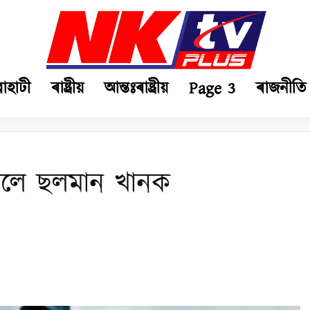
ৱাহাটী
ৰাষ্ট্ৰীয়
আন্তঃৰাষ্ট্ৰীয়
Page 3
ৰাজনীতি
ঁটিলে ছলমান খানক