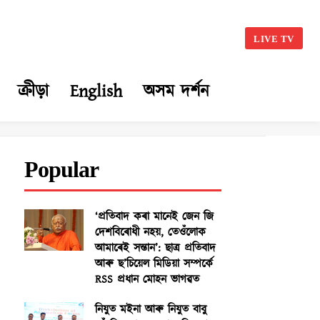
LIVE TV
ক্ৰীড়া
English
অসম দৰ্শন
Popular
‘প্ৰতিবাদ কৰা মানেই জেন জি
দেশবিৰোধী নহয়, তেওঁলোক
আমাৰেই সন্তান’: ছাত্ৰ প্ৰতিবাদ
আৰু ছ’চিয়েল মিডিয়া সম্পৰ্কে
RSS প্ৰধান মোহন ভাগৱত
নিযুত মইনা আৰু নিযুত বাবু