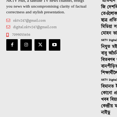
‘প্ৰতিবা
NKTV Plus, a satellite TV news channel, brings
জি দেশবি
you news with uncompromising clarity of factual
correctness and stylish presentation.
তেওঁলোক
ছাত্ৰ প্ৰ
nktv247@gmail.com
মিডিয়া স
digital.nktv247@gmail.com
মোহন ভ
7099055656
NKTV Digital
নিযুত ম
বাবু আঁচ
বিতৰণৰ শুভ
বানপীড়ি
শিক্ষাৰ্থ
NKTV Digital
বিমানত 
কোনো প্ৰস
খবৰ বিয়
কেন্দ্ৰীয়
নাইডু