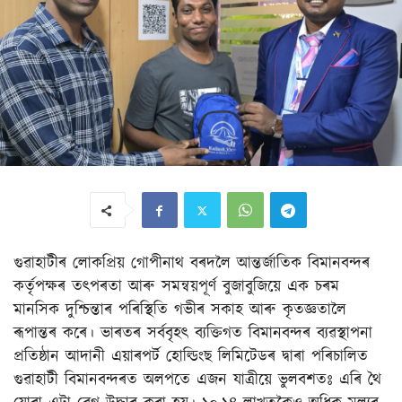
গুৱাহাটীৰ লোকপ্ৰিয় গোপীনাথ বৰদলৈ আন্তৰ্জাতিক বিমানবন্দৰ
কৰ্তৃপক্ষৰ তৎপৰতা আৰু সমন্বয়পূৰ্ণ বুজাবুজিয়ে এক চৰম
মানসিক দুশ্চিন্তাৰ পৰিস্থিতি গভীৰ সকাহ আৰু কৃতজ্ঞতালৈ
ৰূপান্তৰ কৰে। ভাৰতৰ সৰ্ববৃহৎ ব্যক্তিগত বিমানবন্দৰ ব্যৱস্থাপনা
প্ৰতিষ্ঠান আদানী এয়াৰপৰ্ট হোল্ডিংছ লিমিটেডৰ দ্বাৰা পৰিচালিত
গুৱাহাটী বিমানবন্দৰত অলপতে এজন যাত্ৰীয়ে ভুলবশতঃ এৰি থৈ