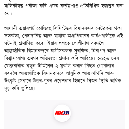
মালিকীস্বত্ব পৰীক্ষা কৰি এজন কৰ্তৃত্বপ্ৰাপ্ত প্ৰতিনিধিক হস্তান্তৰ কৰা
হয়।
আদানী এয়াৰপৰ্ট হোল্ডিংছ লিমিটেডৰ বিমানবন্দৰ নেটৱৰ্কত থকা
সতৰ্কতা, পেচাদাৰিত্ব আৰু যাত্ৰীক অগ্ৰাধিকাৰৰ কাৰ্যপ্ৰণালীকে এই
ঘটনাই প্ৰমাণিত কৰে। ইয়াৰ লগতে গোপীনাথ বৰদলৈ
আন্তৰ্জাতিক বিমানবন্দৰে যাত্ৰীসকলক সুৰক্ষিত, নিৰাপদ আৰু
বিশ্বাসযোগ্য ভ্ৰমণৰ অভিজ্ঞতা প্ৰদান কৰি আহিছে। ২০২৬ চনৰ
ফেব্ৰুৱাৰীত নতুন টাৰ্মিনেল ২ মুকলি কৰাৰ পিছত গোপীনাথ
বৰদলৈ আন্তৰ্জাতিক বিমানবন্দৰে আধুনিক আন্তঃগাঁথনি আৰু
উৎকৃষ্ট সেৱাৰে উত্তৰ-পূবৰ প্ৰৱেশদ্বাৰ হিচাপে নিজৰ স্থিতি অধিক
দৃঢ় কৰি তুলিছে।