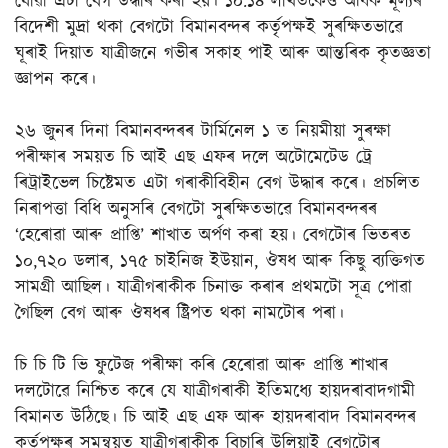
যোৱা এটা বেগ উদ্ধাৰ কৰা হয়। ১০.১৪ লাখতকৈও অধিক মূল্যৰ
বিদেশী মুদ্ৰা থকা বেগটো বিমানবন্দৰ কৰ্তৃপক্ষই সুৰক্ষিতভাৱে
ঘূৰাই দিয়াত যাত্ৰীজনে গভীৰ সকাহ পাই আৰু আন্তৰিক কৃতজ্ঞতা
জ্ঞাপন কৰে।
২৬ জুনৰ দিনা বিমানবন্দৰৰ টাৰ্মিনেল ১ ত নিয়মীয়া সুৰক্ষা
পৰীক্ষাৰ সময়ত চি আই এছ এফৰ দলে অটোমেটেড ট্ৰে
ৰিট্ৰাইভেল চিষ্টেমত এটা গৰাকীবিহীন বেগ উদ্ধাৰ কৰে। প্ৰচলিত
নিৰাপত্তা বিধি অনুসৰি বেগটো সুৰক্ষিতভাৱে বিমানবন্দৰৰ
‘হেৰোৱা আৰু প্ৰাপ্তি’ শাখাত অৰ্পণ কৰা হয়। বেগটোৰ ভিতৰত
১০,৭২০ ডলাৰ, ১৭৫ চাইনিজ ইউয়ান, ঔষধ আৰু কিছু ব্যক্তিগত
সামগ্ৰী আছিল। যাত্ৰীগৰাকীক চিনাক্ত কৰাৰ প্ৰথমটো সূত্ৰ পোৱা
গৈছিল বেগ আৰু ঔষধৰ ষ্ট্ৰিপত থকা নামটোৰ পৰা।
চি চি টি ভি ফুটেজ পৰীক্ষা কৰি হেৰোৱা আৰু প্ৰাপ্তি শাখাৰ
দলটোৱে নিশ্চিত কৰে যে যাত্ৰীগৰাকী ইতিমধ্যে হায়দৰাবাদগামী
বিমানত উঠিছে। চি আই এছ এফ আৰু হায়দৰাবাদ বিমানবন্দৰ
কৰ্তৃপক্ষৰ সমন্বয়ত যাত্ৰীগৰাকীক বিচাৰি উলিয়াই বেগটোৰ