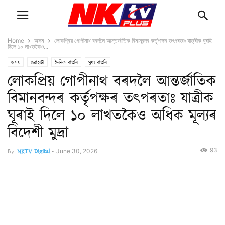
Home
অসম
লোকপ্ৰিয় গোপীনাথ বৰদলৈ আন্তৰ্জাতিক বিমানবন্দৰ কৰ্তৃপক্ষৰ তৎপৰতাঃ যাত্ৰীক ঘূৰাই
দিলে ১০ লাখতকৈও...
অসম
গুৱাহাটী
দৈনিক বাতৰি
মুখ্য বাতৰি
লোকপ্ৰিয় গোপীনাথ বৰদলৈ আন্তৰ্জাতিক
বিমানবন্দৰ কৰ্তৃপক্ষৰ তৎপৰতাঃ যাত্ৰীক
ঘূৰাই দিলে ১০ লাখতকৈও অধিক মূল্যৰ
বিদেশী মুদ্ৰা
93
By
NKTV Digital
-
June 30, 2026