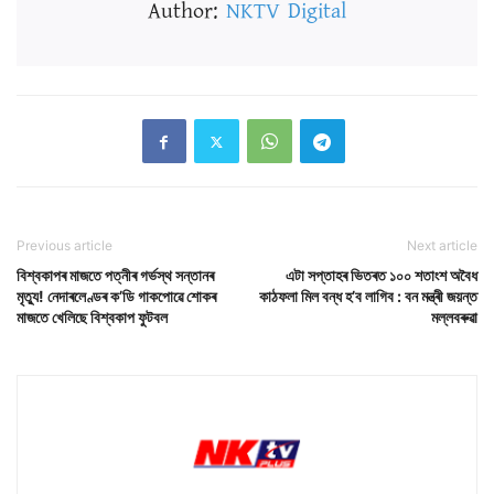
Author:
NKTV Digital
Previous article
Next article
বিশ্বকাপৰ মাজতে পত্নীৰ গৰ্ভস্থ সন্তানৰ
এটা সপ্তাহৰ ভিতৰত ১০০ শতাংশ অবৈধ
মৃত্যু! নেদাৰলেণ্ডৰ ক’ডি গাকপোৱে শোকৰ
কাঠফলা মিল বন্ধ হ’ব লাগিব : বন মন্ত্ৰী জয়ন্ত
মাজতে খেলিছে বিশ্বকাপ ফুটবল
মল্লবৰুৱা