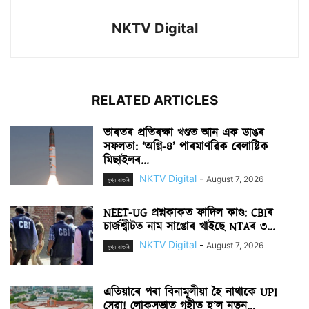
NKTV Digital
RELATED ARTICLES
ভাৰতৰ প্ৰতিৰক্ষা খণ্ডত আন এক ডাঙৰ
সফলতা: ‘অগ্নি-৪’ পাৰমাণৱিক বেলাষ্টিক
মিছাইলৰ...
NKTV Digital
-
August 7, 2026
মুখ্য বাতৰি
NEET-UG প্ৰশ্নকাকত ফাদিল কাণ্ড: CBIৰ
চাৰ্জশ্বীটত নাম সাঙোৰ খাইছে NTAৰ ৩...
NKTV Digital
-
August 7, 2026
মুখ্য বাতৰি
এতিয়াৰে পৰা বিনামূলীয়া হৈ নাথাকে UPI
সেৱা! লোকসভাত গৃহীত হ’ল নতুন...