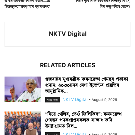
ঐ ৰাম অংকিতা-বিকিৰ বিয়াহে…১৪
বিয়াৰ পূৰ্বে বিকি-কেটৰীনাৰ বিৰুদ্ধে কোনে,
ডিচেম্বৰত আবদ্ধ হ’ব প্ৰণয়পাশত
কিয় ৰুজু কৰিলে গোচৰ?
NKTV Digital
RELATED ARTICLES
গুজৰাটৰ মুখ্যমন্ত্ৰীক কমনৱেল্থ গেমছৰ পতাকা
প্ৰদান: ২০৩০চনৰ মেগা ইভেণ্টৰ প্ৰস্তুতিৰ
আনুষ্ঠানিক...
NKTV Digital
-
August 9, 2026
দৈনিক বাতৰি
“যিয়ে খেলিব, তেওঁ জিলিকিব”: কমনৱেল্থ
গেমছৰ পদকপ্ৰাপ্তসকলক সাক্ষাৎ কৰি
ইনষ্টাগ্ৰামত ৰিল...
NKTV Digital
-
August 9, 2026