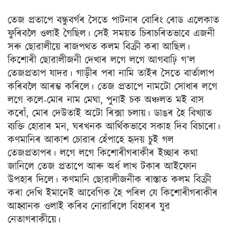
তেজ প্ৰতাপে বন্ধুবৰ্গৰ সৈতে পাটনাৰ বোৰিং ৰোড এলেকাত
ফুৰিবলৈ ওলাই গৈছিল। সেই সময়ত চিৰাচৰিতভাবে এজনী
সৰু ছোৱালীয়ে ৰাজপথত কলম বিক্ৰী কৰা আছিল।
কিশোৰী ছোৱালীজনী দেখাৰ লগে লগে আগবাঢ়ি গ’ল
তেজপ্ৰতাপ যাদৱ। গাড়ীৰ পৰা নামি তাইৰ সৈতে বাৰ্তালাপ
কৰিবলৈ আৰম্ভ কৰিলে। তেজ প্ৰতাপে নামটো সোধাৰ লগে
লগে কলে-মোৰ নাম মেঘা, পুনাই চক অঞ্চলত মই বাস
কৰোঁ, মোৰ দেউতাই অটো ৰিক্সা চলায়। ডাঙৰ হৈ বিখ্যাত
ব্যক্তি হোৱাৰ মন, ঘৰখনক আৰ্থিকভাবে সকাহ দিব বিচাৰো।
কণমানিৰ আকাশ চোৱাৰ হেঁপাহে হৃদয় চুই গল
তেজপ্ৰতাপৰ। লগে লগে কিশোৰীগৰাকীৰ ইচ্ছাৰ কথা
জানিলে তেজ প্ৰতাপে আৰু অৰ্ধ লাখ টকাৰ আইফোন
উপহাৰ দিলে। কণমানি ছোৱালীজনীক ৰাস্তাত কলম বিক্ৰী
কৰা দেখি ইমানেই আবেগিক হৈ পৰিল যে কিশোৰীগৰাকীৰ
আহ্বানক ওলাই কৰিব নোৱাৰিলে বিহাৰৰ যুৱ
নেতাগৰাকীয়ে।