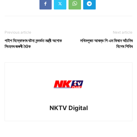
Previous article
Next article
পাইপ বিস্ফোৰণৰ ঘটনা সন্দৰ্ভত মন্ত্ৰী অশোক
লখিমপুৰত আৰম্ভ পি এম কিষান আঁচনিৰ
সিংহলৰ জৰুৰী বৈঠক
বিশেষ শিবিৰ
NKTV Digital