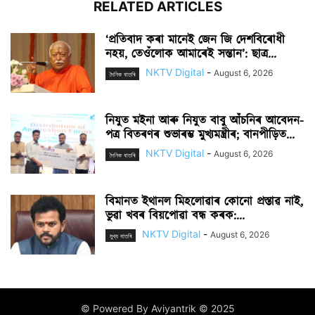
RELATED ARTICLES
‘প্ৰতিবাদ কৰা মানেই জেন জি দেশবিৰোধী
নহয়, তেওঁলোক আমাৰেই সন্তান’: ছাত্ৰ...
NKTV Digital
-
August 6, 2026
দৈনিক বাতৰি
নিযুত মইনা আৰু নিযুত বাবু আঁচনিৰ আবেদন-
পত্ৰ বিতৰণৰ শুভাৰম্ভ মুখ্যমন্ত্ৰীৰ; বানপীড়িত...
NKTV Digital
-
August 6, 2026
দৈনিক বাতৰি
বিমানত ইথানল মিহলোৱাৰ কোনো প্ৰস্তাৱ নাই,
ভুৱা খবৰ বিয়পোৱা বন্ধ কৰক:...
NKTV Digital
-
August 6, 2026
মুখ্য বাতৰি
© Powered By Aviyantrik © 2025