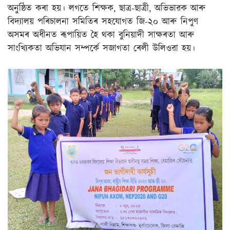
অনুষ্ঠিত কৰা হয়। লগতে শিক্ষক, ছাত্র-ছাত্ৰী, অভিভাৱক আৰু
বিদ্যালয় পৰিচালনা সমিতিৰ সহযোগত জি-২০ আৰু নিপুণ
অসমৰ অধীনত ৰূপায়িত হৈ থকা বুনিয়াদী সাক্ষৰতা আৰু
সাংখ্যিকতা অভিযান সম্পৰ্কে সজাগতা ৰেলী উলিওৱা হয়।