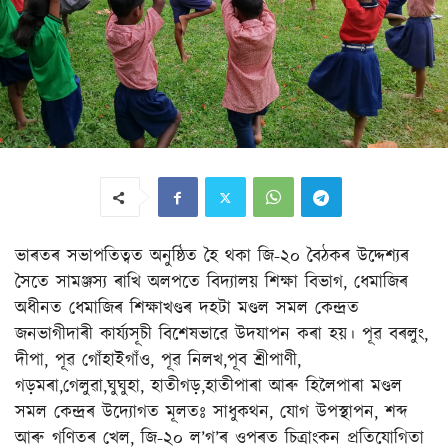
ভাৰতৰ সভাপতিত্বত অনুষ্ঠিত হৈ থকা জি-২০ বৈঠকৰ উদ্দেশ্যৰ
সৈতে সামঞ্জস্য ৰাখি অলপতে বিদ্যালয় শিক্ষা বিভাগ, ধেমাজিৰ
অধীনত ধেমাজিৰ শিক্ষাখণ্ডৰ দহটা মণ্ডল সমল কেন্দ্ৰত
জনভাগীদাৰী কাৰ্য্যসূচী বিশেষভাৱে উদযাপন কৰা হয়। পূৱ বৰলুং,
দীপা, পূৱ গোঁহাইগাঁও, পূৱ নিলখ,পূব শ্ৰীপাণী,
গড়মৰা,গেলুৱা,ঘুঘুহা, হাতীগড়,হাতীপাৰা আৰু হিলৈপাৰা মণ্ডল
সমল কেন্দ্ৰৰ উদ্যোগত মূলতঃ সাধুকথন, যোগ উপস্থাপন, শব্দ
আৰু গণিতৰ খেল, জি-২০ ল’গ’ৰ ওপৰত চিত্ৰাংকন প্ৰতিযোগিতা