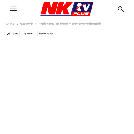
Home
মুখ্য বাতৰি
ধেমাজি শিক্ষাখণ্ডৰ বিভিন্ন মণ্ডলত জনভাগীদাৰী কাৰ্যসূচী
মুখ্য বাতৰি
আঞ্চলিক
দৈনিক বাতৰি