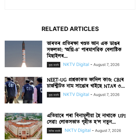
RELATED ARTICLES
ভাৰতৰ প্ৰতিৰক্ষা খণ্ডত আন এক ডাঙৰ
সফলতা: ‘অগ্নি-৪’ পাৰমাণৱিক বেলাষ্টিক
মিছাইলৰ...
NKTV Digital
-
August 7, 2026
মুখ্য বাতৰি
NEET-UG প্ৰশ্নকাকত ফাদিল কাণ্ড: CBIৰ
চাৰ্জশ্বীটত নাম সাঙোৰ খাইছে NTAৰ ৩...
NKTV Digital
-
August 7, 2026
মুখ্য বাতৰি
এতিয়াৰে পৰা বিনামূলীয়া হৈ নাথাকে UPI
সেৱা! লোকসভাত গৃহীত হ’ল নতুন...
NKTV Digital
-
August 7, 2026
দৈনিক বাতৰি