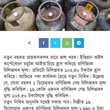
নতুন বছৰত গ্ৰাহকসকলৰ বাবে ভাল খবৰ। ইণ্ডিয়ান অইল
কৰ্পোৰেচন চমুকৈ আইঅ’চিয়ে হ্ৰাস কৰিছে বাণিজ্যিক
চিলিণ্ডাৰৰ মূল্য। প্ৰতিটো চিলিণ্ডাৰত ১০২.৫০ টকাকৈ হ্ৰাস
কৰিছে। আজিৰে পৰা কাৰ্যকৰা হৈছে নতুন নিৰিখ। উল্লেখ্য
যে, যোৱা বছৰৰ ১ ডিচেম্বৰত বাণিজ্যিক গেছ চিলিণ্ডাৰৰ মূল্য
বৃদ্ধি কৰিছিল। ১৯ কেজি ওজনৰ বাণিজ্যিক গেছ চিলিণ্ডাৰৰ
মূল্য ১০৩.৫০ টকালৈকে বৃদ্ধি কৰিছিল।
নতুন নিৰিখ অনুসৰি যথেষ্ট সকাহ পাব। দিল্লীত ১৯
কিলোগ্ৰাম ওজনৰ বাণিজ্যিক চিলিণ্ডাৰৰ মূল্য ১,৯৯৮.৫ টকা