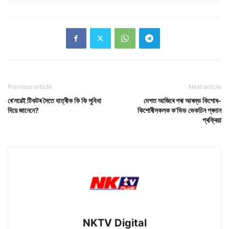
Previous article
Next article
ৰে’লৱেই টিকটৰ সৈতে যাত্ৰীক কি কি সুবিধা
দেশত আজিৰে পৰা আৰম্ভ কিশোৰ-
দিয়ে জানেনে?
কিশোৰীসকলক ক’ভিড ভেকচিন প্ৰদান
প্ৰক্ৰিয়া
NKTV Digital