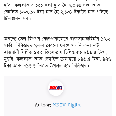
হ’ব। কলকাতাত ১০১ টকা হ্ৰাস হৈ ২,০৭৬ টকা আৰু
চেন্নাইত ১০৩.৫০ টকা হ্ৰাস হৈ ২,১৩১ টকালৈ হ্ৰাস পাইছে
চিলিণ্ডাৰৰ দৰ।
অৱশ্যে তেল বিপণন কোম্পানীবোৰে ৰাজসাহায্যবিহীন ১৪.২
কেজি চিলিণ্ডাৰৰ মূল্যৰ কোনো ধৰণে সলনি কৰা নাই।
ৰাজধানী দিল্লীত ১৪.২ কিলোগ্ৰাম চিলিণ্ডাৰত ৮৯৯.৫ টকা,
মুম্বাই, কলকাতা আৰু চেন্নাইত ক্ৰমান্বয়ে ৮৯৯.৫ টকা, ৯২৬
টকা আৰু ৯১৫.৫ টকাত উপলব্ধ হ’ব চিলিণ্ডাৰ।
Author:
NKTV Digital