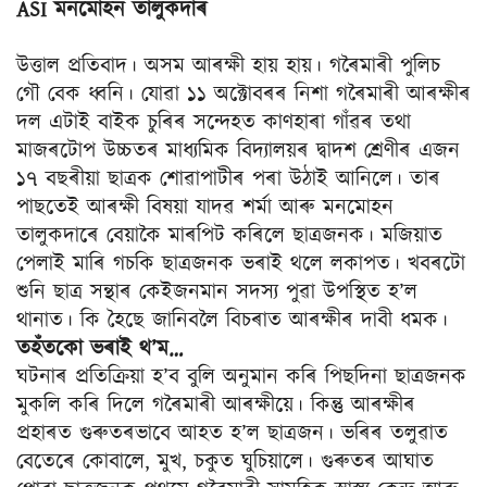
ASI মনমোহন তালুকদাৰ
উত্তাল প্ৰতিবাদ। অসম আৰক্ষী হায় হায়। গৰৈমাৰী পুলিচ
গৌ বেক ধ্বনি। যোৱা ১১ অক্টোবৰৰ নিশা গৰৈমাৰী আৰক্ষীৰ
দল এটাই বাইক চুৰিৰ সন্দেহত কাণহাৰা গাঁৱৰ তথা
মাজৰটোপ উচ্চতৰ মাধ্যমিক বিদ্যালয়ৰ দ্বাদশ শ্ৰেণীৰ এজন
১৭ বছৰীয়া ছাত্ৰক শোৱাপাটীৰ পৰা উঠাই আনিলে। তাৰ
পাছতেই আৰক্ষী বিষয়া যাদৱ শৰ্মা আৰু মনমোহন
তালুকদাৰে বেয়াকৈ মাৰপিট কৰিলে ছাত্ৰজনক। মজিয়াত
পেলাই মাৰি গচকি ছাত্ৰজনক ভৰাই থলে লকাপত। খবৰটো
শুনি ছাত্ৰ সন্থাৰ কেইজনমান সদস্য পুৱা উপস্থিত হ’ল
থানাত। কি হৈছে জানিবলৈ বিচৰাত আৰক্ষীৰ দাবী ধমক।
তহঁতকো ভৰাই থ’ম…
ঘটনাৰ প্ৰতিক্ৰিয়া হ’ব বুলি অনুমান কৰি পিছদিনা ছাত্ৰজনক
মুকলি কৰি দিলে গৰৈমাৰী আৰক্ষীয়ে। কিন্তু আৰক্ষীৰ
প্ৰহাৰত গুৰুতৰভাবে আহত হ’ল ছাত্ৰজন। ভৰিৰ তলুৱাত
বেতেৰে কোবালে, মুখ, চকুত ঘুচিয়ালে। গুৰুতৰ আঘাত