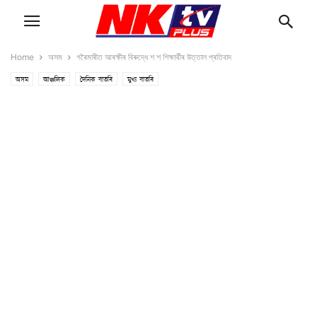
Home
অসম
গৰৈমাৰীত আৰক্ষীৰ বিৰুদ্ধে শ শ শিক্ষাৰ্থীৰ উত্তাল প্ৰতিবাদ
অসম
আঞ্চলিক
দৈনিক বাতৰি
মুখ্য বাতৰি