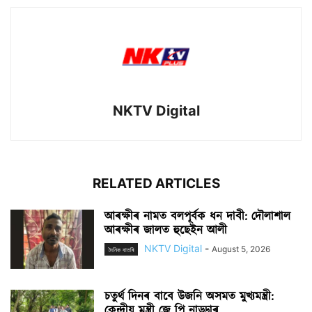
NKTV Digital
RELATED ARTICLES
আৰক্ষীৰ নামত বলপূৰ্বক ধন দাবী: দৌলাশাল
আৰক্ষীৰ জালত হুছেইন আলী
NKTV Digital
-
August 5, 2026
দৈনিক বাতৰি
চতুৰ্থ দিনৰ বাবে উজনি অসমত মুখ্যমন্ত্ৰী:
কেন্দ্ৰীয় মন্ত্ৰী জে পি নাড্ডাৰ...