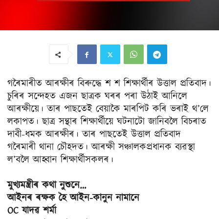
গৰৈমাৰীত আৰক্ষীৰ বিৰুদ্ধে শ শ শিক্ষাৰ্থীৰ উত্তাল প্ৰতিবাদ।
চুৰিৰ সন্দেহত এজন ছাত্ৰক ঘৰৰ পৰা উঠাই আনিলে
আৰক্ষীয়ে। তাৰ পাছতেই বেয়াকৈ মাৰপিট কৰি ভৰাই থ’লে
লকাপত। ছাত্ৰ সন্থাৰ শিক্ষাৰ্থীয়ে ঘটনাটো জানিবলৈ বিচৰাত
দাবী-ধমক আৰক্ষীৰ। তাৰ পাছতেই উত্তাল প্ৰতিবাদ
গৰৈমাৰী থানা চৌহদত। আৰক্ষী সঞ্চালকপ্ৰধানক ব্যৱস্থা
ল’বলৈ আহ্বান শিক্ষাৰ্থীসকলৰ।
মুখ্যমন্ত্ৰীৰ কথা নুশুনে…
আইনৰ ৰক্ষক হৈ আইন-কানুন নামানে
OC যাদৱ শৰ্মা