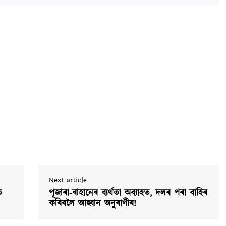
Next article
ত
পূজাৰা-ৰাহানেৰ ব্যৰ্থতা অব্যাহত, দলৰ পৰা বাহিৰ
কৰিবলৈ আহ্বান অনুৰাগীৰ!