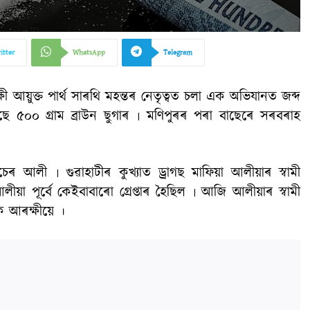
itter
WhatsApp
Telegram
ষী আয়ুক্ত পাৰ্থ সাৰথি মহন্তৰ নেতৃত্বত চলা এক অভিযানত জব্দ
ছে ৫০০ গ্ৰাম ব্ৰাউন ছুগাৰ ৷ মণিপুৰৰ পৰা বাছেৰে সৰবৰাহ
চেৰ আলী ৷ গুৱাহাটীৰ কুখ্যাত ড্ৰাগছ মাফিয়া আলীয়াৰ স্বামী
ীয়া পূৰ্বে কেইবাবাৰো গ্ৰেপ্তাৰ হৈছিল ৷ আজি আলীয়াৰ স্বামী
ক আৰক্ষীয়ে ।