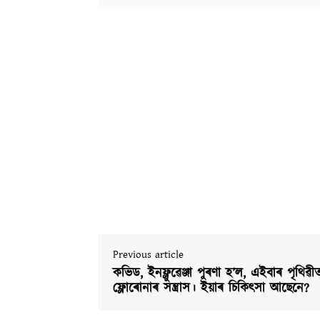
Previous article
কভিড, ইনফ্লুৱেঞ্জা পুৰণা হ’ল, এইবাৰ পৃথিৱী
ফ্লোৰোনাৰ সন্ত্ৰাস। ইয়াৰ চিকিৎসা আছেনে?