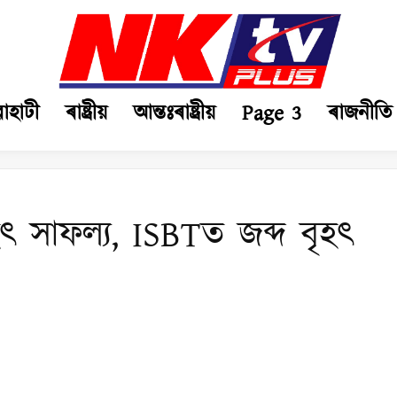
ৱাহাটী
ৰাষ্ট্ৰীয়
আন্তঃৰাষ্ট্ৰীয়
Page 3
ৰাজনীতি
ৎ সাফল্য, ISBTত জব্দ বৃহৎ