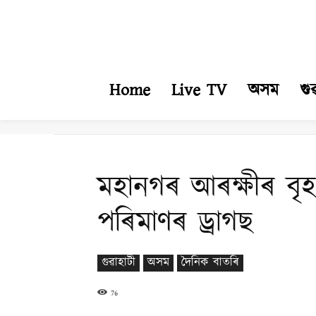
Home
Live TV
অসম
গু
মহানগৰ আৰক্ষীৰ বৃহ
পৰিমাণৰ ড্ৰাগছ
গুৱাহাটী
অসম
দৈনিক বাতৰি
76