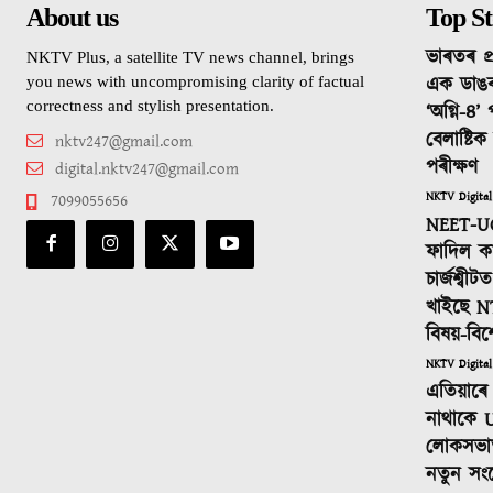
About us
Top St
ভাৰতৰ প্
NKTV Plus, a satellite TV news channel, brings
এক ডাঙ
you news with uncompromising clarity of factual
correctness and stylish presentation.
‘অগ্নি-৪’
বেলাষ্টি
nktv247@gmail.com
পৰীক্ষণ
digital.nktv247@gmail.com
NKTV Digital
7099055656
NEET-UG
ফাদিল কা
চাৰ্জশ্বী
খাইছে N
বিষয়-বিশ
NKTV Digital
এতিয়াৰে 
নাথাকে U
লোকসভাত
নতুন সং