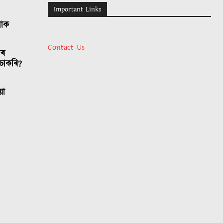
Important Links
লোক
Contact Us
াৰ
চাকৰি?
য়া