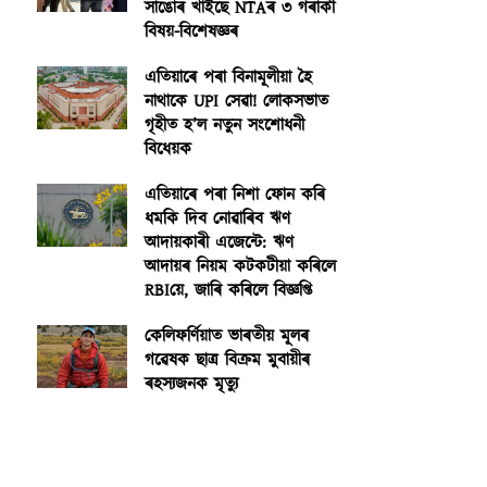
সাঙোৰ খাইছে NTAৰ ৩ গৰাকী
বিষয়-বিশেষজ্ঞৰ
এতিয়াৰে পৰা বিনামূলীয়া হৈ
নাথাকে UPI সেৱা! লোকসভাত
গৃহীত হ’ল নতুন সংশোধনী
বিধেয়ক
এতিয়াৰে পৰা নিশা ফোন কৰি
ধমকি দিব নোৱাৰিব ঋণ
আদায়কাৰী এজেন্টে: ঋণ
আদায়ৰ নিয়ম কটকটীয়া কৰিলে
RBIয়ে, জাৰি কৰিলে বিজ্ঞপ্তি
কেলিফৰ্ণিয়াত ভাৰতীয় মূলৰ
গৱেষক ছাত্ৰ বিক্ৰম মুবায়ীৰ
ৰহস্যজনক মৃত্যু