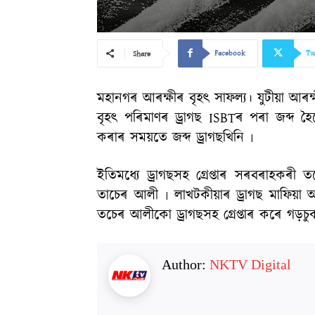
Facebook
Tw
Share
মহানগৰ আৰক্ষীৰ বৃহৎ সাফল্য। যুটীয়া আৰক্
বৃহৎ পৰিমাণৰ ড্ৰাগছ ISBTৰ পৰা জব্দ হৈ
কৰাৰ সময়তে জব্দ ড্ৰাগছখিনি ৷
ইতিমধ্যে ড্ৰাগছসহ গ্ৰেপ্তাৰ সৰবৰাহকৰী ত
তাচেৰ আলী ৷ লাখটকীয়াৰ ড্ৰাগছ মাফিয়া আল
তচেৰ আলীকো ড্ৰাগছসহ গ্ৰেপ্তাৰ কৰে গড়চু
Author:
NKTV Digital