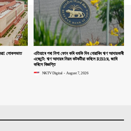
 সেৱা! লোকসভাত
এতিয়াৰে পৰা নিশা ফোন কৰি ধমকি দিব নোৱাৰিব ঋণ আদায়কাৰী
এজেন্টে: ঋণ আদায়ৰ নিয়ম কটকটীয়া কৰিলে RBIয়ে, জাৰি
কৰিলে বিজ্ঞপ্তি
NKTV Digital
-
August 7, 2026