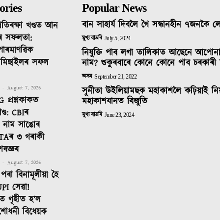
ories
Popular News
বান সাহাৰ্য দিবলৈ গৈ সন্ধানহীন ৭জনকৈ 
ৰতিৰক্ষা খণ্ডত আন
ৰ সফলতা:
মুখ্য বাতৰি
July 5, 2024
 পাৰমাণৱিক
নিযুক্তি পাব লগা তালিকাত আছেনে আপোন
ক মিছাইলৰ সফল
নাম? শুকুৰবাৰে কোনে কোনে পাব চৰকাৰী 
অসম
September 21, 2022
-
August 7, 2026
সুনীতা উইলিয়ামছক মহাকাশলৈ কঢ়িয়াই নি
 প্ৰশ্নকাকত
মহাকাশযানত বিজুতি
ণ্ড: CBIৰ
মুখ্য বাতৰি
June 23, 2024
টত নাম সাঙোৰ
TAৰ ৩ গৰাকী
েষজ্ঞৰ
-
August 7, 2026
পৰা বিনামূলীয়া হৈ
PI সেৱা!
 গৃহীত হ’ল
শোধনী বিধেয়ক