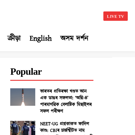
LIVE TV
ক্ৰীড়া
English
অসম দৰ্শন
Popular
ভাৰতৰ প্ৰতিৰক্ষা খণ্ডত আন
এক ডাঙৰ সফলতা: ‘অগ্নি-৪’
পাৰমাণৱিক বেলাষ্টিক মিছাইলৰ
সফল পৰীক্ষণ
NEET-UG প্ৰশ্নকাকত ফাদিল
কাণ্ড: CBIৰ চাৰ্জশ্বীটত নাম