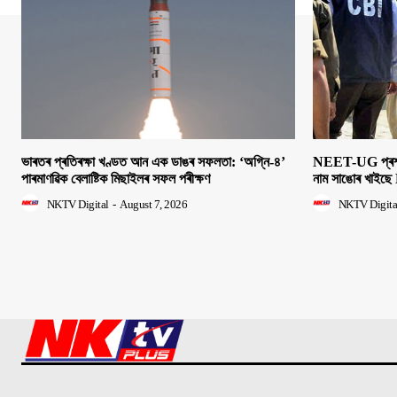
ভাৰতৰ প্ৰতিৰক্ষা খণ্ডত আন এক ডাঙৰ সফলতা: ‘অগ্নি-৪’
NEET-UG প্ৰশ্নক
পাৰমাণৱিক বেলাষ্টিক মিছাইলৰ সফল পৰীক্ষণ
নাম সাঙোৰ খাইছে 
NKTV Digital
-
August 7, 2026
NKTV Digita