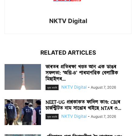
NKTV Digital
RELATED ARTICLES
ভাৰতৰ প্ৰতিৰক্ষা খণ্ডত আন এক ডাঙৰ
সফলতা: ‘অগ্নি-৪’ পাৰমাণৱিক বেলাষ্টিক
মিছাইলৰ...
NKTV Digital
-
August 7, 2026
মুখ্য বাতৰি
NEET-UG প্ৰশ্নকাকত ফাদিল কাণ্ড: CBIৰ
চাৰ্জশ্বীটত নাম সাঙোৰ খাইছে NTAৰ ৩...
NKTV Digital
-
August 7, 2026
মুখ্য বাতৰি