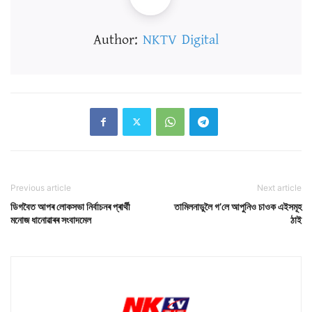
Author:
NKTV Digital
Previous article
Next article
ডিগবৈত আপৰ লোকসভা নিৰ্বাচনৰ প্ৰাৰ্থী
তামিলনাডুলৈ গ’লে আপুনিও চাওক এইসমূহ
মনোজ ধানোৱাৰৰ সংবাদমেল
ঠাই