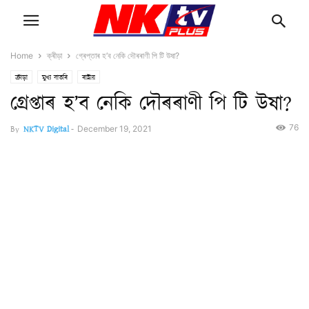
Home
ক্ৰীড়া
গ্ৰেপ্তাৰ হ’ব নেকি দৌৰৰাণী পি টি উষা?
ক্ৰীড়া
মুখ্য বাতৰি
ৰাষ্ট্ৰীয়
গ্ৰেপ্তাৰ হ’ব নেকি দৌৰৰাণী পি টি উষা?
76
By
NKTV Digital
-
December 19, 2021