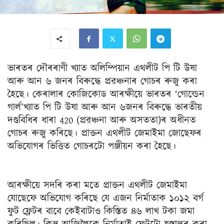
ভাৰতৰ দৌৰৰাণী খ্যাত অলিম্পিয়ান এথলীট পি টি উষা
আৰু আন ৬ জনৰ বিৰুদ্ধে প্ৰৱঞ্চনাৰ গোচৰ ৰুজু কৰা
হৈছে। কেৰালাৰ কোজিকোড আৰক্ষীয়ে ভাৰতৰ ‘গোল্ডেন
গাৰ্ল’খ্যাত পি টি উষা আৰু আন ৬জনৰ বিৰুদ্ধে ভাৰতীয়
দণ্ডবিধিৰ ধাৰা 420 (প্ৰৱঞ্চনা আৰু অসততা)ৰ অধীনত
গোচৰ ৰুজু কৰিছে। প্ৰাক্তন এথলীট জেমাইমা জোছেফৰ
অভিযোগৰ ভিত্তিত গোচৰটো পঞ্জীয়ন কৰা হৈছে।
আৰক্ষীয়ে সদৰি কৰা মতে প্ৰাক্তন এথলীট জেমাইমা
যোছেফে অভিযোগ কৰিছে যে এজন নিৰ্মাতাক ১০১২ বৰ্গ
ফুট ফ্লেটৰ বাবে কেইবাটাও কিস্তিত ৪৬ লাখ টকা জমা