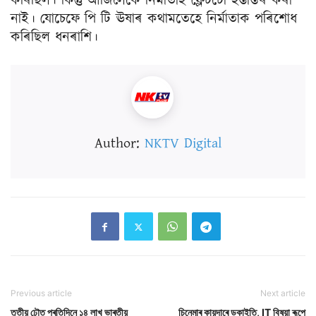
কৰিছিল। কিন্তু আজিলৈকে নিৰ্মাতাই ফ্লেটটো হস্তান্তৰ কৰা
নাই। যোচেফে পি টি ঊষাৰ কথামতেহে নিৰ্মাতাক পৰিশোধ
কৰিছিল ধনৰাশি।
Author:
NKTV Digital
Previous article
Next article
তৃতীয় ঢৌত প্ৰতিদিনে ১৪ লাখ ভাৰতীয়
চিনেমাৰ কায়দাৰে ডকাইতি, IT বিষয়া ৰূপে