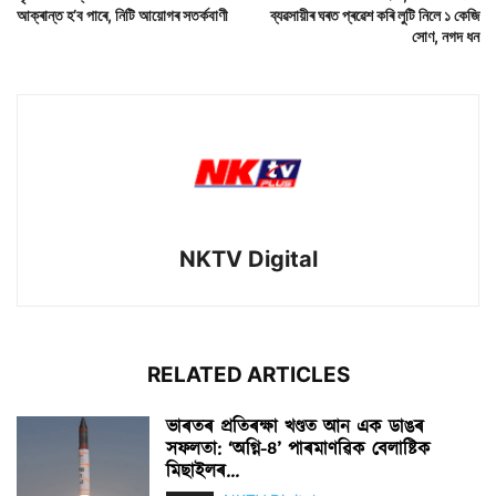
আক্ৰান্ত হ’ব পাৰে, নিটি আয়োগৰ সতৰ্কবাণী
ব্যৱসায়ীৰ ঘৰত প্ৰৱেশ কৰি লুটি নিলে ১ কেজি
সোণ, নগদ ধন
NKTV Digital
RELATED ARTICLES
ভাৰতৰ প্ৰতিৰক্ষা খণ্ডত আন এক ডাঙৰ
সফলতা: ‘অগ্নি-৪’ পাৰমাণৱিক বেলাষ্টিক
মিছাইলৰ...