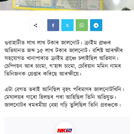
গুৱাহাটীত লাখ লাখ টকাৰ জালনোট। ক্ৰাইম ব্ৰাঞ্চৰ
অভিযানত জব্দ ১৫ লাখ টকাৰ জালনোট। বশিষ্ট আৰক্ষীৰ
সহযোগত খানাপাৰাত ক্ৰাইম ব্ৰাঞ্চে চলাইছিল অভিযান।
চেম্পিয়ন আৰ চাংমা, গ’হান্স চাংমা, চেৰিয়ান মমিন নামৰ
তিনিজনক গ্ৰেপ্তাৰ কৰিছে আৰক্ষীয়ে।
এটা বেগত ভৰাই আনিছিল বৃহৎ পৰিমাণৰ জালনোটখিনি।
মেঘালয়ৰ গাৰো হিলছৰ পৰা আহিছিল তিনি অভিযুক্ত।
জালনোটৰ ৰমৰমীয়া বেহা গঢ়ি তুলিছিল তিনি প্ৰৱঞ্চকে।