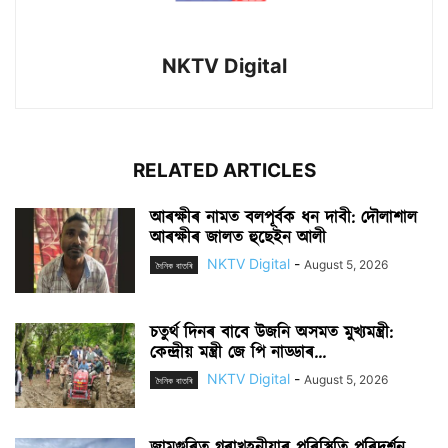
NKTV Digital
RELATED ARTICLES
আৰক্ষীৰ নামত বলপূৰ্বক ধন দাবী: দৌলাশাল
আৰক্ষীৰ জালত হুছেইন আলী
NKTV Digital
-
August 5, 2026
দৈনিক বাতৰি
চতুৰ্থ দিনৰ বাবে উজনি অসমত মুখ্যমন্ত্ৰী:
কেন্দ্ৰীয় মন্ত্ৰী জে পি নাড্ডাৰ...
NKTV Digital
-
August 5, 2026
দৈনিক বাতৰি