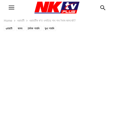
Home
গুৱাহাটী
গুৱাহাটীৰ ক’ত ওলাইছে লাখ লাখ টকাৰ জালনোট?
গুৱাহাটী
অসম
দৈনিক বাতৰি
মুখ্য বাতৰি