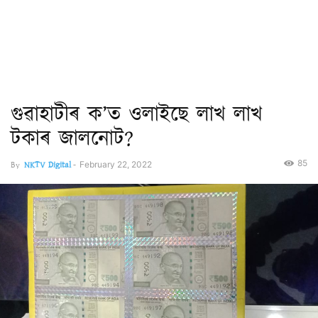
গুৱাহাটীৰ ক’ত ওলাইছে লাখ লাখ
টকাৰ জালনোট?
85
By
NKTV Digital
-
February 22, 2022