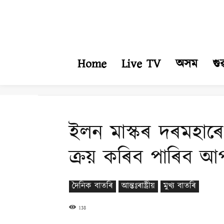
Home
Live TV
অসম
গু
ইলন মাস্কৰ দৰমহা
ক্ৰয় কৰিব পাৰিব আ
দৈনিক বাতৰি
আন্তঃৰাষ্ট্ৰীয়
মুখ্য বাতৰি
138