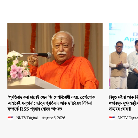
‘প্ৰতিবাদ কৰা মানেই জেন জি দেশবিৰোধী নহয়, তেওঁলোক
নিযুত মইনা আৰু ন
আমাৰেই সন্তান’: ছাত্ৰ প্ৰতিবাদ আৰু ছ’চিয়েল মিডিয়া
শুভাৰম্ভ মুখ্যমন্ত্ৰ
সম্পৰ্কে RSS প্ৰধান মোহন ভাগৱত
সাহায্য ঘোষণা
NKTV Digital
-
August 6, 2026
NKTV Digita