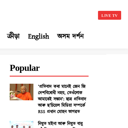
LIVE TV
ক্ৰীড়া
English
অসম দৰ্শন
Popular
‘প্ৰতিবাদ কৰা মানেই জেন জি
দেশবিৰোধী নহয়, তেওঁলোক
আমাৰেই সন্তান’: ছাত্ৰ প্ৰতিবাদ
আৰু ছ’চিয়েল মিডিয়া সম্পৰ্কে
RSS প্ৰধান মোহন ভাগৱত
নিযুত মইনা আৰু নিযুত বাবু