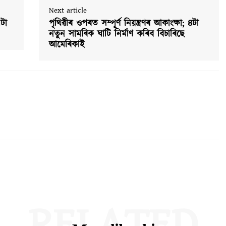
Next article
টা
পৃথিৱীৰ ওপৰত সম্পূৰ্ণ নিয়ন্ত্ৰণৰ আকাংক্ষা; ৪টা
নতুন সামৰিক ঘাটি নিৰ্মাণ কৰিব বিচাৰিছে
আমেৰিকাই
RELATED