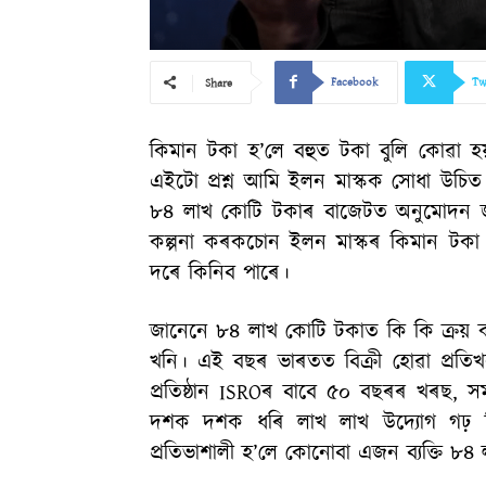
Facebook
Tw
Share
কিমান টকা হ’লে বহুত টকা বুলি কোৱা
এইটো প্ৰশ্ন আমি ইলন মাস্কক সোধা উচিত 
৮৪ লাখ কোটি টকাৰ বাজেটত অনুমোদন জনা
কল্পনা কৰকচোন ইলন মাস্কৰ কিমান টকা 
দৰে কিনিব পাৰে।
জানেনে ৮৪ লাখ কোটি টকাত কি কি ক্ৰয় ক
খনি। এই বছৰ ভাৰতত বিক্ৰী হোৱা প্ৰতিখ
প্ৰতিষ্ঠান ISROৰ বাবে ৫০ বছৰৰ খৰছ, স
দশক দশক ধৰি লাখ লাখ উদ্যোগ গঢ় দ
প্ৰতিভাশালী হ’লে কোনোবা এজন ব্যক্তি ৮৪