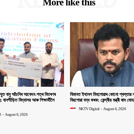
More like this
িযুত বাবু আঁচনিৰ আবেদন-পত্ৰ বিতৰণৰ
বিমানত ইথানল মিহলোৱাৰ কোনো প্ৰস্তাৱ ন
ীৰ; বানপীড়িত বিদ্যালয় আৰু শিক্ষাৰ্থীলৈ
বিয়পোৱা বন্ধ কৰক: কেন্দ্ৰীয় মন্ত্ৰী ৰাম মো
NKTV Digital
-
August 6, 2026
l
-
August 6, 2026