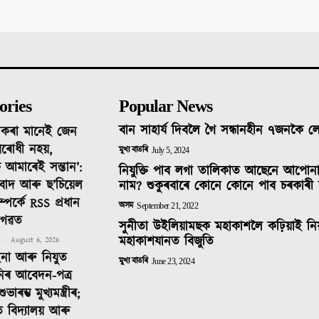
ories
Popular News
বান সাহাৰ্য দিবলৈ গৈ সন্ধানহীন ৭জনকৈ 
দ কৰা মানেই জেন
ৰোধী নহয়,
মুখ্য বাতৰি
July 5, 2024
 আমাৰেই সন্তান’:
নিযুক্তি পাব লগা তালিকাত আছেনে আপোন
তিবাদ আৰু ছ’চিয়েল
নাম? শুকুৰবাৰে কোনে কোনে পাব চৰকাৰী 
ম্পৰ্কে RSS প্ৰধান
অসম
September 21, 2022
াগৱত
সুনীতা উইলিয়ামছক মহাকাশলৈ কঢ়িয়াই নি
মহাকাশযানত বিজুতি
-
August 6, 2026
ইনা আৰু নিযুত
মুখ্য বাতৰি
June 23, 2024
নিৰ আবেদন-পত্ৰ
াৰম্ভ মুখ্যমন্ত্ৰীৰ;
ত বিদ্যালয় আৰু