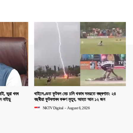
াই, ভুৱা খবৰ
থাইলেণ্ডত ফুটবল মেচ চলি থকাৰ সময়তে বজ্ৰপাত: ২৪
হন নাইডু
বছৰীয়া ফুটবলাৰৰ কৰুণ মৃত্যু, আহত আন ১২ জন
NKTV Digital
-
August 6, 2026