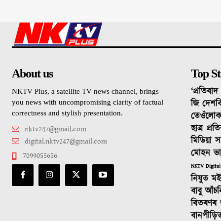
About us
Top St
‘প্ৰতিবা
NKTV Plus, a satellite TV news channel, brings
জি দেশবি
you news with uncompromising clarity of factual
correctness and stylish presentation.
তেওঁলোক
ছাত্ৰ প্ৰ
nktv247@gmail.com
মিডিয়া স
digital.nktv247@gmail.com
মোহন ভ
7099055656
NKTV Digital
নিযুত ম
বাবু আঁচ
বিতৰণৰ শুভ
বানপীড়ি