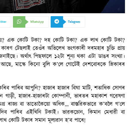
itter
WhatsApp
Telegram
 হয়? এক কোটি টকা? দহ কোটি টকা? এক লাখ কোটি টকা?
কাৰণ টেছলাই তেওঁৰ অভিলেখ ভংগকাৰী দৰমহাৰ চুক্তি প্ৰায়
ইছে। অৰ্থাৎ পিছফালে ১২টা শূন্য থকা এটা ডাঙৰ সংখ্যা।
আছে, মাস্কে কিনো বুলি ক’লে গোটেই দেশবোৰকে স্নিকাৰৰ
ৰিব পাৰিব আপুনি? হাজাৰ হাজাৰ বিঘা মাটি, শতাধিক সোণৰ
ন গাড়ী, হাজাৰ-হাজাৰটা কোম্পানী, ভাৰতৰ মহাকাশ গৱেষণা
মগ্ৰ ৰাজ্য বা তাতোকৈয়ো অধিক… বাস্তৱিকভাৱে ক’বলৈ গ’লে
িব পাৰিব এইখিনি টকাই। ভাৱকচোন, কিমান মেধাৱী বা
 লাখ কোটি টকাৰ সমান মূল্যৱান হ’ব পাৰে!