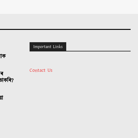
Important Links
লোক
Contact Us
াৰ
চাকৰি?
য়া