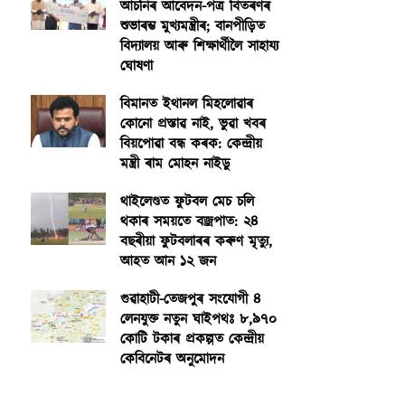
আঁচনিৰ আবেদন-পত্ৰ বিতৰণৰ
শুভাৰম্ভ মুখ্যমন্ত্ৰীৰ; বানপীড়িত
বিদ্যালয় আৰু শিক্ষাৰ্থীলৈ সাহায্য
ঘোষণা
বিমানত ইথানল মিহলোৱাৰ
কোনো প্ৰস্তাৱ নাই, ভুৱা খবৰ
বিয়পোৱা বন্ধ কৰক: কেন্দ্ৰীয়
মন্ত্ৰী ৰাম মোহন নাইডু
থাইলেণ্ডত ফুটবল মেচ চলি
থকাৰ সময়তে বজ্ৰপাত: ২৪
বছৰীয়া ফুটবলাৰৰ কৰুণ মৃত্যু,
আহত আন ১২ জন
গুৱাহাটী-তেজপুৰ সংযোগী ৪
লেনযুক্ত নতুন ঘাইপথঃ ৮,৯৭০
কোটি টকাৰ প্ৰকল্পত কেন্দ্ৰীয়
কেবিনেটৰ অনুমোদন