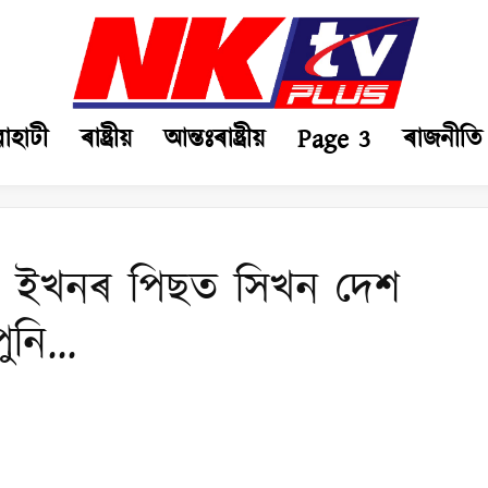
ৱাহাটী
ৰাষ্ট্ৰীয়
আন্তঃৰাষ্ট্ৰীয়
Page 3
ৰাজনীতি
ৰে ইখনৰ পিছত সিখন দেশ
পুনি…