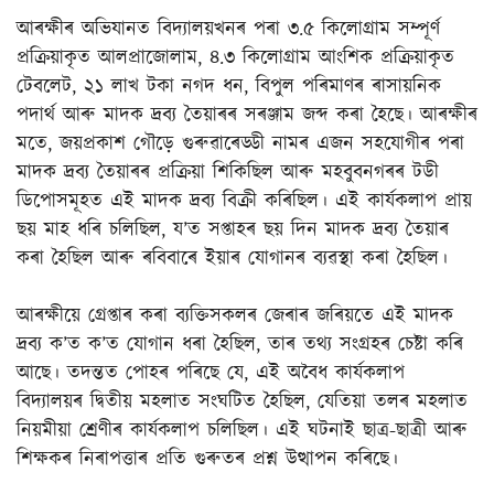
আৰক্ষীৰ অভিযানত বিদ্যালয়খনৰ পৰা ৩.৫ কিলোগ্ৰাম সম্পূৰ্ণ
প্ৰক্ৰিয়াকৃত আলপ্ৰাজোলাম, ৪.৩ কিলোগ্ৰাম আংশিক প্ৰক্ৰিয়াকৃত
টেবলেট, ২১ লাখ টকা নগদ ধন, বিপুল পৰিমাণৰ ৰাসায়নিক
পদাৰ্থ আৰু মাদক দ্ৰব্য তৈয়াৰৰ সৰঞ্জাম জব্দ কৰা হৈছে। আৰক্ষীৰ
মতে, জয়প্ৰকাশ গৌড়ে গুৰুৱাৰেড্ডী নামৰ এজন সহযোগীৰ পৰা
মাদক দ্ৰব্য তৈয়াৰৰ প্ৰক্ৰিয়া শিকিছিল আৰু মহবুবনগৰৰ টডী
ডিপোসমূহত এই মাদক দ্ৰব্য বিক্ৰী কৰিছিল। এই কাৰ্যকলাপ প্ৰায়
ছয় মাহ ধৰি চলিছিল, য’ত সপ্তাহৰ ছয় দিন মাদক দ্ৰব্য তৈয়াৰ
কৰা হৈছিল আৰু ৰবিবাৰে ইয়াৰ যোগানৰ ব্যৱস্থা কৰা হৈছিল।
আৰক্ষীয়ে গ্ৰেপ্তাৰ কৰা ব্যক্তিসকলৰ জেৰাৰ জৰিয়তে এই মাদক
দ্ৰব্য ক’ত ক’ত যোগান ধৰা হৈছিল, তাৰ তথ্য সংগ্ৰহৰ চেষ্টা কৰি
আছে। তদন্তত পোহৰ পৰিছে যে, এই অবৈধ কাৰ্যকলাপ
বিদ্যালয়ৰ দ্বিতীয় মহলাত সংঘটিত হৈছিল, যেতিয়া তলৰ মহলাত
নিয়মীয়া শ্ৰেণীৰ কাৰ্যকলাপ চলিছিল। এই ঘটনাই ছাত্ৰ-ছাত্ৰী আৰু
শিক্ষকৰ নিৰাপত্তাৰ প্ৰতি গুৰুতৰ প্ৰশ্ন উত্থাপন কৰিছে।