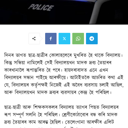
দিনৰ ভাগত ছাত্ৰ-ছাত্ৰীৰ কোলাহলেৰে মুখৰিত হৈ থাকে বিদ্যালয়।
কিন্তু সন্ধিয়া নামিলেই সেই বিদ্যালয়খন মাদক দ্ৰব্য তৈয়াৰৰ
কাৰখানালৈ ৰূপান্তৰিত হৈ পৰে। হায়দৰাবাদত এনে এখন
বিদ্যালয়ৰ সন্ধান পাইছে আৰক্ষীয়ে। আটাইতকৈ আচৰিত কথা এই
যে, বিদ্যালয়ৰ কৰ্তৃপক্ষই নিজেই এই অবৈধ ব্যৱসায় চলাই আছিল,
আৰু বিদ্যালয়খন মাদক দ্ৰব্যৰ ব্যৱসায়ৰ কেন্দ্ৰ হৈ পৰিছিল।
ছাত্ৰ-ছাত্ৰী আৰু শিক্ষকসকলৰ বিদ্যালয় ত্যাগৰ পিছত বিদ্যালয়ৰ
ৰূপ সম্পূৰ্ণ সলনি হৈ পৰিছিল। শ্ৰেণীকোঠাবোৰ বন্ধ কৰি মাদক
দ্ৰব্য তৈয়াৰৰ কাম আৰম্ভ হৈছিল। তেলেংগানা আৰক্ষীৰ এলিট