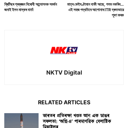
ব্ৰিটিছৰ প্ৰব্ৰজন বিৰোধী আন্দোলনক সমৰ্থন
মাত্ৰ কেইঘণ্টামান বাকী আছে, পলম নকৰিব…
জনাই ইলন মাস্কৰ বাৰ্তা
এই সহজ পদ্ধতিৰে আপোনাৰ ITR দ্ৰুতভাৱে
পূৰণ কৰক
NKTV Digital
RELATED ARTICLES
ভাৰতৰ প্ৰতিৰক্ষা খণ্ডত আন এক ডাঙৰ
সফলতা: ‘অগ্নি-৪’ পাৰমাণৱিক বেলাষ্টিক
মিছাইলৰ...