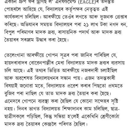
একচন গ্ৰুপ ফৰ ড্ৰাগছ ল’ এনফৰ্চমেণ্ট (EAGLE)ৰ তদন্তত
পোহৰলৈ আহিছে যে, বিদ্যালয়ৰ কৰ্তৃপক্ষৰ নেতৃত্বত এই
কাৰ্যকলাপ চলিছিল। আৰক্ষীয়ে তেওঁৰ লগতে আৰু দুজনক গ্ৰেপ্তাৰ
কৰিছে। অভিযানৰ সময়ত বিদ্যালয়ৰ পৰা ২১ লাখ টকা নগদ ধন,
বিপুল পৰিমাণৰ মাদক দ্ৰব্য, ৰাসায়নিক পদাৰ্থ আৰু মাদক দ্ৰব্য
তৈয়াৰৰ সৰঞ্জাম উদ্ধাৰ কৰা হৈছে।
তেলেংগানা আৰক্ষীয়ে গোপন সূত্ৰৰ পৰা জানিব পাৰিছিল যে,
হায়দৰাবাদৰ বোৱেনপাল্লীৰ মেধা বিদ্যালয়ত মাদক দ্ৰব্যৰ ব্যৱসায়
চলি আছে। এই তথ্যৰ ভিত্তিত আৰক্ষীয়ে নজৰদাৰী চলাইছিল
আৰু অৱশেষত বিদ্যালয়খনৰ সন্ধান পায়। এজন তদন্তকাৰী
বিষয়াই জনোৱা মতে, বিদ্যালয়ত প্ৰৱেশ কৰাৰ পিছতো প্ৰথমতে
বুজিব পৰা নাছিল যে তাত মাদক দ্ৰব্য তৈয়াৰ কৰা হৈছে।
এনেদৰে গোপনে ব্যৱস্থা কৰা হৈছিল যে কোনো সন্দেহৰ সৃষ্টি
নহয়। দিনৰ ভাগত বিদ্যালয়ত শিক্ষাদানৰ কাম চলিছিল, ছাত্ৰ-
ছাত্ৰীসকলে পঢ়িছিল, কিন্তু সন্ধিয়া হ’লেই একেখিনি শ্ৰেণীকোঠা
মাদক দ্ৰব্য তৈয়াৰৰ কেন্দ্ৰলৈ পৰিণত হৈছিল।