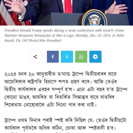
President Donald Trump speaks during a news conference with Israel's Prime
Minister Benjamin Netanyahu at Mar-a-Lago, Monday, Dec. 29, 2025, in Palm
Beach, Fla. (AP Photo/Alex Brandon)
২০২৫ চনৰ ২০ জানুৱাৰীত ড’নাল্ড ট্ৰাম্পে দ্বিতীয়বাৰৰ বাবে
আমেৰিকাৰ ৰাষ্ট্ৰপতি হিচাপে শপত গ্ৰহণ কৰে। আজি তেওঁৰ
দ্বিতীয় কাৰ্যকালৰ এবছৰ সম্পূৰ্ণ হ’ল। এনে এটা বছৰ য’ত ট্ৰাম্পে
কোনো ডাঙৰ, আচৰিত বা বিতৰ্কিত সিদ্ধান্তৰ বাবে বাতৰিৰ
শিৰোনাম নোহোৱাকৈ এটা দিনো পাৰ কৰা নাই।
ট্ৰাম্পে প্ৰথম দিনাৰ পৰাই স্পষ্ট কৰি দিছিল যে- তেওঁৰ দ্বিতীয়টো
কাৰ্যকাল পূৰ্বতকৈ অধিক কঠিন, চোকা আৰু স্পষ্টবাদী হ’ব।