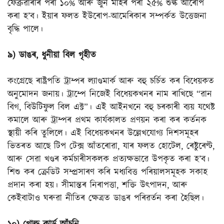
ফেব্ৰুৱাৰীৰ পৰা ১০% আৰু জুন মাহৰ পৰা ২৫% শুল্ক আৰোপ
কৰা হ’ব। ইয়াৰ ফলত ইউৰোপ-আমেৰিকাৰ সম্পৰ্কত উত্তেজনা
বৃদ্ধি পালে।
৯) ডাঙৰ, ধুনীয়া বিল গৃহীত
কংগ্ৰেছে ৰাষ্ট্ৰপতি ট্ৰাম্পৰ ল্যাণ্ডমাৰ্ক আৰু বহু চৰ্চিত কৰ বিধেয়কত
অনুমোদন জনায়। ট্ৰাম্পে নিজেই বিধেয়কখনৰ নাম ৰাখিছে “ৱান
বিগ, বিউটিফুল বিল এক্ট”। এই আইনখনে বহু চৰকাৰী ব্যয় যথেষ্ট
কমালে আৰু ট্ৰাম্পৰ প্ৰথম কাৰ্যকালত প্ৰণয়ন কৰা কৰ কৰ্তনক
স্থায়ী কৰি তুলিলে। এই বিধেয়কখনৰ উল্লেখযোগ্য দিশসমূহৰ
ভিতৰত আছে টিপ টেক্স আঁতৰোৱা, যাৰ ফলত হোটেল, ৰেষ্টুৰেণ্ট,
আৰু সেৱা খণ্ডৰ কৰ্মচাৰীসকলক প্ৰত্যক্ষভাৱে উপকৃত কৰা হ’ব।
শিশু কৰ ক্ৰেডিট সম্প্ৰসাৰণ কৰি মধ্যবিত্ত পৰিয়ালসমূহক সকাহ
প্ৰদান কৰা হয়। সীমান্তৰ নিৰাপত্তা, শক্তি উৎপাদন, আৰু
কেইবাটাও ঘৰুৱা নীতিৰ ক্ষেত্ৰত ডাঙৰ পৰিৱৰ্তন কৰা হৈছিল।