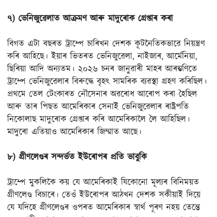
৭) ভেনিজুৱেলাত আক্ৰমণ আৰু মাদুৰোক গ্ৰেপ্তাৰ কৰা
বিগত এটা বছৰত ট্ৰাম্পে চাৰিখন দেশক কূটনৈতিকভাৱে নিয়ন্ত্ৰণ
কৰি আহিছে। ইয়াৰ ভিতৰত ভেনিজুৱেলা, নাইজাৰ, আৰ্মেনিয়া,
ছিৰিয়া আদি অন্যতম। ২০২৬ চনৰ জানুৱাৰী মাহৰ আৰম্ভণিতে
ট্ৰাম্পে ভেনিজুৱেলাৰ বিৰুদ্ধে বৃহৎ সামৰিক ব্যৱস্থা গ্ৰহণ কৰিছিল।
প্ৰথমে তেল টেংকাৰত নৌসেনাৰ অৱৰোধ আৰোপ কৰা হৈছিল
আৰু তাৰ পিছত আমেৰিকাৰ সেনাই ভেনিজুৱেলাৰ ৰাষ্ট্ৰপতি
নিকোলাছ মাদুৰোক গ্ৰেপ্তাৰ কৰি আমেৰিকালৈ লৈ আহিছিল।
মাদুৰো এতিয়াও আমেৰিকাৰ জিম্মাত আছে।
৮) গ্ৰীণলেণ্ডৰ সন্দৰ্ভত ইউৰোপৰ প্ৰতি ভাবুকি
ট্ৰাম্পে মুকলিকৈ কয় যে আমেৰিকাই যিকোনো মূল্যৰ বিনিময়ত
গ্ৰীণলেণ্ড বিচাৰে। তেওঁ ইউৰোপৰ আঠখন দেশক সকীয়াই দিয়ে
যে যদিহে গ্ৰীণলেণ্ডৰ ওপৰত আমেৰিকাৰ স্বাৰ্থ পূৰণ নহয় তেন্তে