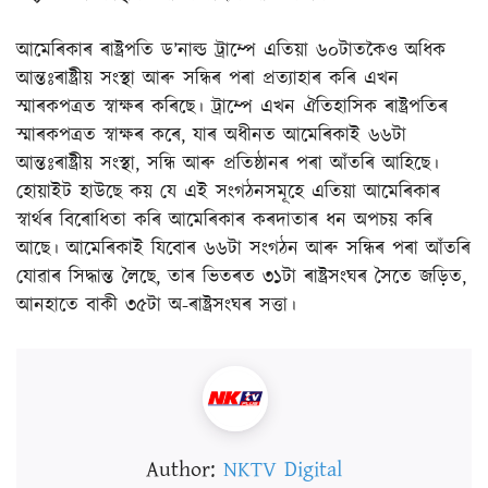
আমেৰিকাৰ ৰাষ্ট্ৰপতি ড’নাল্ড ট্ৰাম্পে এতিয়া ৬০টাতকৈও অধিক
আন্তঃৰাষ্ট্ৰীয় সংস্থা আৰু সন্ধিৰ পৰা প্ৰত্যাহাৰ কৰি এখন
স্মাৰকপত্ৰত স্বাক্ষৰ কৰিছে। ট্ৰাম্পে এখন ঐতিহাসিক ৰাষ্ট্ৰপতিৰ
স্মাৰকপত্ৰত স্বাক্ষৰ কৰে, যাৰ অধীনত আমেৰিকাই ৬৬টা
আন্তঃৰাষ্ট্ৰীয় সংস্থা, সন্ধি আৰু প্ৰতিষ্ঠানৰ পৰা আঁতৰি আহিছে।
হোয়াইট হাউছে কয় যে এই সংগঠনসমূহে এতিয়া আমেৰিকাৰ
স্বাৰ্থৰ বিৰোধিতা কৰি আমেৰিকাৰ কৰদাতাৰ ধন অপচয় কৰি
আছে। আমেৰিকাই যিবোৰ ৬৬টা সংগঠন আৰু সন্ধিৰ পৰা আঁতৰি
যোৱাৰ সিদ্ধান্ত লৈছে, তাৰ ভিতৰত ৩১টা ৰাষ্ট্ৰসংঘৰ সৈতে জড়িত,
আনহাতে বাকী ৩৫টা অ-ৰাষ্ট্ৰসংঘৰ সত্তা।
Author:
NKTV Digital