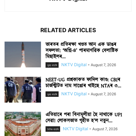
RELATED ARTICLES
ভাৰতৰ প্ৰতিৰক্ষা খণ্ডত আন এক ডাঙৰ
সফলতা: ‘অগ্নি-৪’ পাৰমাণৱিক বেলাষ্টিক
মিছাইলৰ...
NKTV Digital
-
August 7, 2026
মুখ্য বাতৰি
NEET-UG প্ৰশ্নকাকত ফাদিল কাণ্ড: CBIৰ
চাৰ্জশ্বীটত নাম সাঙোৰ খাইছে NTAৰ ৩...
NKTV Digital
-
August 7, 2026
মুখ্য বাতৰি
এতিয়াৰে পৰা বিনামূলীয়া হৈ নাথাকে UPI
সেৱা! লোকসভাত গৃহীত হ’ল নতুন...
NKTV Digital
-
August 7, 2026
দৈনিক বাতৰি