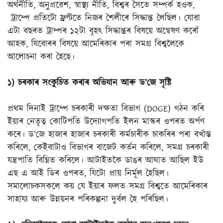
অৰ্থনীতি, অনুপ্ৰৱেশ, স্বাস্থ্য নীতি, বিশ্বৰ সৈতে সম্পৰ্ক হওক,
ট্ৰাম্পে প্ৰতিটো ফ্ৰণ্টতে নিজৰ শৈলীৰে সিদ্ধান্ত লৈছিল। যোৱা
এটা বছৰত ট্ৰাম্পৰ ১২টা বৃহৎ সিদ্ধান্তৰ বিষয়ে অন্বেষণ কৰোঁ
আহক, যিবোৰৰ বিষয়ে আমেৰিকাৰ পৰা সমগ্ৰ বিশ্বলৈকে
আলোচনা কৰা হৈছে।
১) চৰকাৰ সংকুচিত কৰাৰ অভিযান আৰু ড’জে সৃষ্টি
প্ৰথম দিনাই ট্ৰাম্পে চৰকাৰী দক্ষতা বিভাগ (DOGE) গঠন কৰি
ইয়াৰ নেতৃত্ব কোটিপতি উদ্যোগপতি ইলন মাস্কৰ ওপৰত অৰ্পণ
কৰে। ড’জে হাজাৰ হাজাৰ চৰকাৰী কৰ্মচাৰীক চাকৰিৰ পৰা বৰ্খাস্ত
কৰিলে, কেইবাটাও বিভাগৰ বাজেট কৰ্তন কৰিলে, সমগ্ৰ চৰকাৰী
যন্ত্ৰপাতি বিঘ্নিত কৰিলে। আটাইতকৈ ডাঙৰ আঘাত আছিল ইউ
এছ এ আই ডিৰ ওপৰত, যিটো প্ৰায় নিৰ্মূল হৈছিল।
সমালোচকসকলে কয় যে ইয়াৰ ফলত সমগ্ৰ বিশ্বতে আমেৰিকাৰ
সাহায্য আৰু উন্নয়নৰ পৰিকল্পনা দুৰ্বল হৈ পৰিছিল।