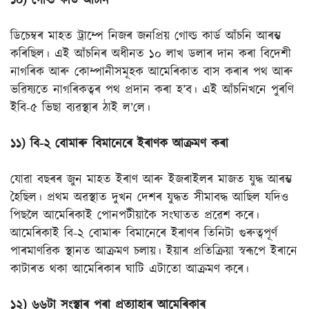
১০) গোল্ড কাৰ্ড আঁচনি
ডিচেম্বৰ মাহত ট্ৰাম্পে নিজৰ জনপ্ৰিয় গোল্ড কাৰ্ড আঁচনি আৰম্ভ
কৰিছিল। এই আঁচনিৰ অধীনত ১০ লাখ ডলাৰ দান কৰা বিদেশী
নাগৰিক আৰু কোম্পানীসমূহক আমেৰিকাত বাস কৰাৰ পথ আৰু
ভৱিষ্যতে নাগৰিকত্বৰ পথ প্ৰদান কৰা হ’ব। এই আঁচনিখনে পুৰণি
ইবি-৫ ভিছা ব্যৱস্থাৰ ঠাই ল’লে।
১১) বি-২ বোমাৰু বিমানেৰে ইৰাণক আক্ৰমণ কৰা
যোৱা বছৰৰ জুন মাহত ইৰাণ আৰু ইজৰাইলৰ মাজত যুদ্ধ আৰম্ভ
হৈছিল। প্ৰথম অৱস্থাত দুখন দেশৰ যুদ্ধত সীমাবদ্ধ আছিল যদিও
পিছলৈ আমেৰিকাই পোনপটীয়াকৈ সংঘাতত প্ৰৱেশ কৰে।
আমেৰিকাই বি-২ বোমাৰু বিমানেৰে ইৰাণৰ তিনিটা গুৰুত্বপূৰ্ণ
পাৰমাণৱিক স্থানত আক্ৰমণ চলায়। ইয়াৰ প্ৰতিক্ৰিয়া স্বৰূপে ইৰানে
কাটাৰত থকা আমেৰিকাৰ ঘাটি এটাতো আক্ৰমণ কৰে।
১২) ৬৬টা সংস্থাৰ পৰা প্ৰত্যাহাৰ আমেৰিকাৰ