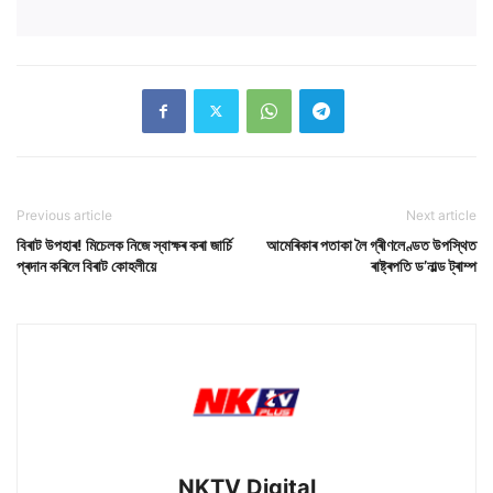
Previous article
Next article
বিৰাট উপহাৰ! মিচেলক নিজে স্বাক্ষৰ কৰা জাৰ্চি
আমেৰিকাৰ পতাকা লৈ গ্ৰীণলেণ্ডত উপস্থিত
প্ৰদান কৰিলে বিৰাট কোহলীয়ে
ৰাষ্ট্ৰপতি ড’নাল্ড ট্ৰাম্প
NKTV Digital