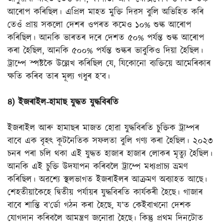
আৰোপ কৰিছিল। এপ্ৰিল মাহত মুক্তি দিৱস বুলি অভিহিত কৰি
তেওঁ প্ৰায় সকলো দেশৰ ওপৰত কমেও ১০% শুল্ক আৰোপ
কৰিছিল। আনকি ভাৰতৰ দৰে দেশত ৫০% পৰ্যন্ত শুল্ক আৰোপ
কৰা হৈছিল, আনকি ৫০০% পৰ্যন্ত শুল্কৰ ভাবুকিও দিয়া হৈছিল।
ট্ৰাম্পে স্পষ্টকৈ উল্লেখ কৰিছিল যে, যিকোনো ব্যক্তিয়ে আমেৰিকাৰ
ক্ষতি কৰিব তাৰ মূল্য গধুৰ হ’ব।
৪) ইজৰাইল-হামাছ যুদ্ধত যুদ্ধবিৰতি
ইজৰাইল আৰু হামাছৰ মাজত হোৱা যুদ্ধবিৰতি চুক্তিক ট্ৰাম্পৰ
বাবে এক বৃহৎ কূটনৈতিক সফলতা বুলি গণ্য কৰা হৈছিল। ২০২৩
চনৰ পৰা চলি থকা এই যুদ্ধত হাজাৰ হাজাৰ লোকৰ মৃত্যু হৈছিল।
আনকি এই চুক্তি উদযাপন কৰিবলৈ ট্ৰাম্পে মধ্যপ্ৰাচ্য ভ্ৰমণ
কৰিছিল। অৱশ্যে স্থলভাগত ইজৰাইলৰ আক্ৰমণ অব্যাহত আছে।
শেহতীয়াকৈহে দ্বিতীয় পৰ্যায়ৰ যুদ্ধবিৰতি কাৰ্যকৰী হৈছে। গাজাৰ
বাবে শান্তি ব’ৰ্ডো গঠন কৰা হৈছে, য’ত কেইবাখনো দেশক
যোগদান কৰিবলৈ আমন্ত্ৰণ জনোৱা হৈছে। কিন্তু প্ৰথম দিনটোত