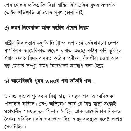
শেষ হোৱাৰ প্ৰতিশ্ৰুতি দিয়া ৰাছিয়া-ইউক্ৰেইন যুদ্ধৰ সন্দৰ্ভত
তেওঁৰ প্ৰতিশ্ৰুতি এতিয়াও পূৰণ হোৱা নাই।
৫) ভ্ৰমণ নিষেধাজ্ঞা আৰু কঠোৰ প্ৰৱেশ নিয়ম
ৰাষ্ট্ৰীয় নিৰাপত্তাৰ উদ্ধৃতি দি ট্ৰাম্প প্ৰশাসনে কেইবাখনো দেশৰ
নাগৰিকক আমেৰিকাত প্ৰৱেশ কৰাত অত্যন্ত কঠিন কৰি তুলিছে।
ইয়াৰ ফলত বিমানবন্দৰত কঠোৰ পৰীক্ষা, দীঘলীয়া জেৰা আৰু
বহু ক্ষেত্ৰত সম্পূৰ্ণ ভ্ৰমণ নিষেধাজ্ঞা আৰোপ কৰা হৈছে।
৬) আমেৰিকাই পুনৰ WHOৰ পৰা আঁতৰি গ’ল
…
ড’নাল্ড ট্ৰাম্পে পুনৰবাৰ বিশ্ব স্বাস্থ্য সংস্থাৰ পৰা আমেৰিকাক
প্ৰত্যাহাৰ কৰিলে। তেওঁ অভিযোগ কৰে যে বিশ্ব স্বাস্থ্য সংস্থাই
মহামাৰীৰ সময়ত ভুল সিদ্ধান্ত লৈছিল আৰু আমেৰিকাৰ বিৰুদ্ধে
বৈষম্য কৰিছিল। এই পদক্ষেপে বিশ্ব স্বাস্থ্য ব্যৱস্থাত যথেষ্ট প্ৰভাৱ
পেলাইছিল।