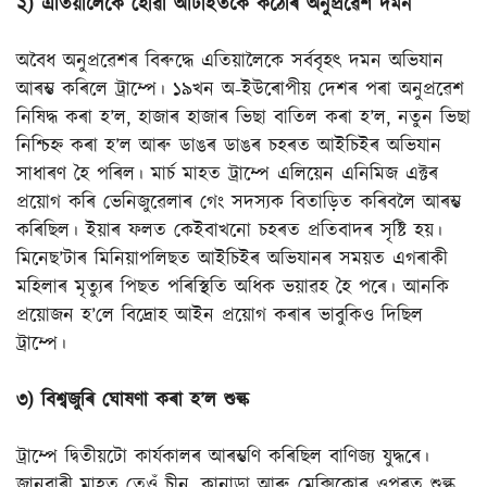
২) এতিয়ালৈকে হোৱা আটাইতকৈ কঠোৰ অনুপ্ৰৱেশ দমন
অবৈধ অনুপ্ৰৱেশৰ বিৰুদ্ধে এতিয়ালৈকে সৰ্ববৃহৎ দমন অভিযান
আৰম্ভ কৰিলে ট্ৰাম্পে। ১৯খন অ-ইউৰোপীয় দেশৰ পৰা অনুপ্ৰৱেশ
নিষিদ্ধ কৰা হ’ল, হাজাৰ হাজাৰ ভিছা বাতিল কৰা হ’ল, নতুন ভিছা
নিশ্চিহ্ন কৰা হ’ল আৰু ডাঙৰ ডাঙৰ চহৰত আইচিইৰ অভিযান
সাধাৰণ হৈ পৰিল। মাৰ্চ মাহত ট্ৰাম্পে এলিয়েন এনিমিজ এক্টৰ
প্ৰয়োগ কৰি ভেনিজুৱেলাৰ গেং সদস্যক বিতাড়িত কৰিবলৈ আৰম্ভ
কৰিছিল। ইয়াৰ ফলত কেইবাখনো চহৰত প্ৰতিবাদৰ সৃষ্টি হয়।
মিনেছ’টাৰ মিনিয়াপলিছত আইচিইৰ অভিযানৰ সময়ত এগৰাকী
মহিলাৰ মৃত্যুৰ পিছত পৰিস্থিতি অধিক ভয়াৱহ হৈ পৰে। আনকি
প্ৰয়োজন হ’লে বিদ্ৰোহ আইন প্ৰয়োগ কৰাৰ ভাবুকিও দিছিল
ট্ৰাম্পে।
৩) বিশ্বজুৰি ঘোষণা কৰা হ’ল শুল্ক
ট্ৰাম্পে দ্বিতীয়টো কাৰ্যকালৰ আৰম্ভণি কৰিছিল বাণিজ্য যুদ্ধৰে।
জানুৱাৰী মাহত তেওঁ চীন, কানাডা আৰু মেক্সিকোৰ ওপৰত শুল্ক