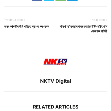
Previous article
Next article
অসম আৰক্ষীৰ শীৰ্ষ পৰ্যায়ত ব্যাপক ৰদ-বদল
দক্ষিণ আফ্ৰিকাৰ ৰানৰ বন্যাত উটি-ভাঁহি গ’ল
কেংগেৰু বাহিনী
NKTV Digital
RELATED ARTICLES