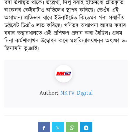
বৰা উপস্থিত থাকে৷ উল্লেখ্য, দিপু বৰাই ইতিমধ্যে প্ৰতিকৃতি
অংকনৰ কেইবাটাও অভিলেখ স্থাপন কৰিছে৷ তেওঁৰ এই
অসামান্য প্ৰতিভাৰ বাবে ইউনাইটেড কিংডমৰ পৰা সন্মানীয়
ডক্টৰেট ডিগ্ৰীও লাভ কৰিছে৷ গণিতৰ অধ্যাপনা আৰম্ভ কৰাৰ
বৰাৰ তত্বাৱধানতে এই প্ৰশিক্ষণ প্ৰদান কৰা হৈছিল৷ প্ৰথম
দিনা কৰ্মশালাখন উদ্বোধন কৰে মহাবিদ্যালয়খনৰ অধ্যক্ষা ড॰
জিনামনি ভূঞাই৷
Author:
NKTV Digital