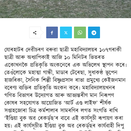
যোৰহাটৰ দেৱীচৰণ বৰুৱা ছাত্ৰী মহাবিদ্যালয়ৰ ১০৭গৰাকী
ছাত্ৰী আৰু অধ্যাপিকাই আজি ১০ মিনিটৰ ভিতৰত
একোখনকৈ প্ৰতিকৃতি অংকনেৰে এক অভিলেখ স্থাপন কৰে৷
তেওঁলোকে মহাত্মা গান্ধী, মাডাৰ টেৰেছা, সুধাকণ্ঠ ভূপেন
হাজৰিকা, সৈনিক শিল্পী বিষ্ণুপ্ৰসাদ ৰাভা প্ৰমুখ্যে কেইজনমান
বৰেণ্য ব্যক্তিৰ প্ৰতিকৃতি অংকন কৰে৷ মহাবিদ্যালয়খনৰ
গণিত বিভাগৰ উদ্যোগত আৰু আভ্যন্তৰীণ মান নিৰূপণ
কোষৰ সহযোগত আয়োজিত ‘আৰ্ট এণ্ড লাইফ’ শীৰ্ষক
সপ্তাহজোৰা চিত্ৰ কৰ্মশালাৰ সামৰণিৰ লগত সংগতি ৰাখি
‘ইণ্ডিয়া বুক অৱ ৰেকৰ্ড্‌ছ’ৰ বাবে এই কাৰ্যসূচী ৰূপায়ণ কৰা
হয়৷ এই কাৰ্যসূচীত ইণ্ডিয়া বুক অৱ ৰেকৰ্ড্‌ছৰ কাৰ্যবাহী দিপু