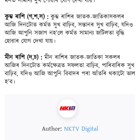
মনত সামান্য দুখ পোৱাৰ যোগ দেখা যায়।
কুম্ভ ৰাশি (গ,শ,স) :
কুম্ভ ৰাশিৰ জাতক-জাতিকাসকলৰ
আজি দিনটোত কৰ্মত সুখ বাঢ়িব, সন্তানৰ সুখ বাঢ়িব, যদিও
আজি আপুনি সজাগ নহ’লে কৰ্মত সামান্য জটিলতা বৃদ্ধি
হোৱাৰ যোগ দেখা যায়।
মীন ৰাশি (দ,চ) :
মীন ৰাশিৰ জাতক-জাতিকা সকলৰ
আজিৰ দিনটোত কৰ্মক্ষেত্ৰত সফলতা বাঢ়িব, পাৰিবাৰিক সুখ
বাঢ়িব, যদিও আজি আপুনি বিবাদৰ পৰা আঁতৰি থকাটো ভাল
হ’ব।
Author:
NKTV Digital