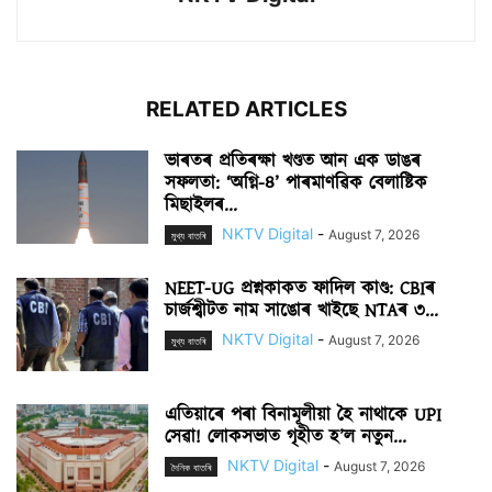
RELATED ARTICLES
ভাৰতৰ প্ৰতিৰক্ষা খণ্ডত আন এক ডাঙৰ
সফলতা: ‘অগ্নি-৪’ পাৰমাণৱিক বেলাষ্টিক
মিছাইলৰ...
NKTV Digital
-
August 7, 2026
মুখ্য বাতৰি
NEET-UG প্ৰশ্নকাকত ফাদিল কাণ্ড: CBIৰ
চাৰ্জশ্বীটত নাম সাঙোৰ খাইছে NTAৰ ৩...
NKTV Digital
-
August 7, 2026
মুখ্য বাতৰি
এতিয়াৰে পৰা বিনামূলীয়া হৈ নাথাকে UPI
সেৱা! লোকসভাত গৃহীত হ’ল নতুন...
NKTV Digital
-
August 7, 2026
দৈনিক বাতৰি