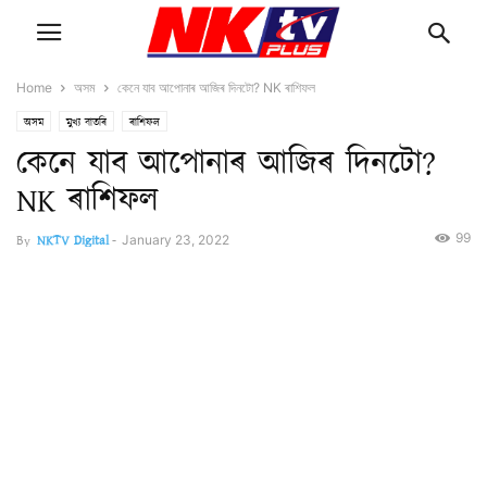
Home
অসম
কেনে যাব আপোনাৰ আজিৰ দিনটো? NK ৰাশিফল
অসম
মুখ্য বাতৰি
ৰাশিফল
কেনে যাব আপোনাৰ আজিৰ দিনটো?
NK ৰাশিফল
99
By
NKTV Digital
-
January 23, 2022