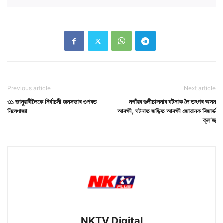
Previous article
Next article
৩১ জানুৱাৰীলৈকে নিৰ্বাচনী জনসভাৰ ওপৰত
নগাঁৱৰ গুলীচালনাৰ ঘটনাক লৈ তৎপৰ অসম
নিষেধাজ্ঞা
আৰক্ষী, ঘটনাত জড়িত আৰক্ষী জোৱানক ৰিজাৰ্ভ
ক্ল’জ
NKTV Digital