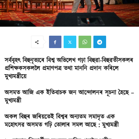
সৰ্ববৃহৎ বিহুনৃত্যৰে বিশ্ব অভিলেখ গঢ়া বিহুৱা-বিহুৱতীসকলৰ
প্ৰশিক্ষকসকললৈ প্ৰমাণপত্ৰ তথা মাননি প্ৰদান কৰিলে
মুখ্যমন্ত্রীয়ে
অসমত আজি এক ইতিবাচক জন আন্দোলনৰ সূচনা হৈছে –
মুখ্যমন্ত্ৰী
অকল বিহুৰ জৰিয়তেই বিশ্বৰ অন্যতম সমাদৃত এক
মহোৎসৱ অসমত গঢ়ি তোলাৰ সমল আছে : মুখ্যমন্ত্রী