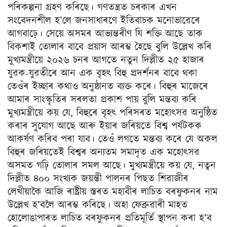
পৰিকল্পনা গ্রহণ কৰিছে। গণতন্ত্ৰত চৰকাৰ এখন
সংবেদনশীল হ’লে জনসাধাৰণে ইতিবাচক মনোভাৱেৰে
আগবাঢ়ে। সেয়ে অসমৰ আভ্যন্তৰীণ যি শক্তি আছে তাক
বিকশাই তোলাৰ বাবে প্ৰয়াস আৰম্ভ হৈছে বুলি উল্লেখ কৰি
মুখ্যমন্ত্ৰীয়ে ২০২৬ চনৰ আগতে নতুন দিল্লীত ২৫ হাজাৰ
যুৱক-যুৱতীৰে আন এক বৃহৎ বিহু প্ৰদৰ্শনৰ বাবে থকা
তেওঁৰ ইচ্ছাৰ কথাও অনুষ্ঠানত ব্যক্ত কৰে। বিহুৰ মাজেৰে
আমাৰ সাংস্কৃতিৰ সৰলতা প্রকাশ পায় বুলি মন্তব্য কৰি
মুখ্যমন্ত্ৰীয়ে কয় যে, বিহুৰে বৃহৎ পৰিসৰত মহোৎসৱ অনুষ্ঠিত
কৰাৰ সুযোগ আছে আৰু ইয়াৰ জৰিয়তে বিশ্ব পৰ্যটকক
আকৰ্ষণ কৰিব পৰা যাব। তেওঁ লগতে মন্তব্য কৰে যে অকল
বিহুৰ জৰিয়তেই বিশ্বৰ অন্যতম সমাদৃত এক মহোৎসৱ
অসমত গঢ়ি তোলাৰ সমল আছে। মুখ্যমন্ত্রীয়ে কয় যে, নতুন
দিল্লীত ৪০০ সংখ্যক জয়ন্তী পালনৰ পিছত শিৱাজীৰ
লেখীয়াকৈ আজি ৰাষ্ট্ৰীয় স্তৰত মহাবীৰ লাচিত বৰফুকনৰ নাম
উল্লেখ হ’বলৈ আৰম্ভ কৰিছে। অহা ফেব্ৰুৱাৰী মাহত
হোলোঙাপাৰত লাচিত বৰফুকনৰ প্ৰতিমূৰ্তি স্থাপন কৰা হ’ব