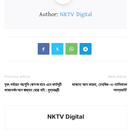
Author:
NKTV Digital
Previous article
Next article
বৃহৎ পৰ্যায়ত গছপুলি ৰোপণৰ বাবে এনে কাৰ্যসূচী
ভাৰতত আল কায়দা, তেহৰিক-এ-তালিবানৰ
ভাৰতবৰ্ষৰ আন ৰাজ্যত হোৱা নাই : মুখ্যমন্ত্রী
সদস্যভৰ্তি
NKTV Digital