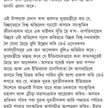
প্ৰদান কৰা ৩৮৪গৰাকী প্ৰশিক্ষকলৈ এই মানপত্ৰ আৰু
মাননি প্ৰদান কৰে।
এই উপলক্ষে প্ৰদান কৰা ভাষণত মুখ্যমন্ত্ৰীয়ে কয় যে,
বিহুনৃত্যৰে বিশ্ব অভিলেখ গঢ়াটো অসমৰ সাংস্কৃতিৰ
জীৱনধাৰাৰ বাবে এক মাইলৰ সুঁতি হৈ ৰ’ল। বাপতিসাহোন
বিহুৰে এই অভিলেখ গঢ়াৰ জৰিয়তে বিহুক বিশ্ব দৰবাৰলৈ
লৈ যোৱা হৈছে বুলি উল্লেখ কৰি তেওঁ এনেধৰণৰ
কাৰ্যসূচীসমূহ এক জন আন্দোলন বুলিও অভিহিত কৰে।
মুখ্যমন্ত্ৰীয়ে মন্তব্য কৰে যে ইতিবাচকভাৱে কৰা কামসমূহেই
হৈছে জন আন্দোলন। অসমত যথেষ্ট সমল তথা সম্পদ
আছে আৰু এক ইতিবাচক মানসিকতা লৈ আগবাঢ়িলে
অসমে বিশ্ব বিজয় কৰিব পাৰিব বুলি আশা প্রকাশ কৰি তেওঁ
লগতে কয় যে, ৰাজ্যৰ যুৱক-যুৱতীসকলক ইতিবাচক
দিশেৰে আগুৱাই নিয়াৰ বাবে ৰাজ্য চৰকাৰে সাংস্কৃতিক
মহাৰণ আৰু ক্ৰীড়া মহাসংগ্ৰামৰ আয়োজন কৰিব। অসমৰ
প্ৰতিখন গাঁৱৰ পৰা যুৱক-যুৱতীসকল আহি পঞ্চায়ত পৰ্যায়ত
ছয়টা শাখাত সাংস্কৃতিক কাৰ্যসূচীত অংশগ্ৰহণ কৰিব। ইয়াৰ