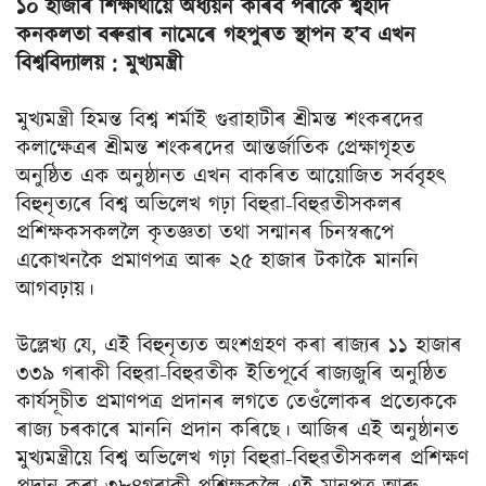
১০ হাজাৰ শিক্ষাৰ্থীয়ে অধ্যয়ন কৰিব পৰাকৈ শ্বহীদ
কনকলতা বৰুৱাৰ নামেৰে
গহপুৰত স্থাপন হ’ব এখন
বিশ্ববিদ্যালয় : মুখ্যমন্ত্রী
মুখ্যমন্ত্ৰী হিমন্ত বিশ্ব শৰ্মাই গুৱাহাটীৰ শ্ৰীমন্ত শংকৰদেৱ
কলাক্ষেত্ৰৰ শ্ৰীমন্ত শংকৰদেৱ আন্তর্জাতিক প্রেক্ষাগৃহত
অনুষ্ঠিত এক অনুষ্ঠানত এখন বাকৰিত আয়োজিত সৰ্ববৃহৎ
বিহুনৃত্যৰে বিশ্ব অভিলেখ গঢ়া বিহুৱা-বিহুৱতীসকলৰ
প্ৰশিক্ষকসকললৈ কৃতজ্ঞতা তথা সন্মানৰ চিনস্বৰূপে
একোখনকৈ প্ৰমাণপত্ৰ আৰু ২৫ হাজাৰ টকাকৈ মাননি
আগবঢ়ায়।
উল্লেখ্য যে, এই বিহুনৃত্যত অংশগ্ৰহণ কৰা ৰাজ্যৰ ১১ হাজাৰ
৩৩৯ গৰাকী বিহুৱা-বিহুৱতীক ইতিপূৰ্বে ৰাজ্যজুৰি অনুষ্ঠিত
কাৰ্যসূচীত প্ৰমাণপত্ৰ প্ৰদানৰ লগতে তেওঁলোকৰ প্রত্যেককে
ৰাজ্য চৰকাৰে মাননি প্ৰদান কৰিছে। আজিৰ এই অনুষ্ঠানত
মুখ্যমন্ত্রীয়ে বিশ্ব অভিলেখ গঢ়া বিহুৱা-বিহুৱতীসকলৰ প্ৰশিক্ষণ