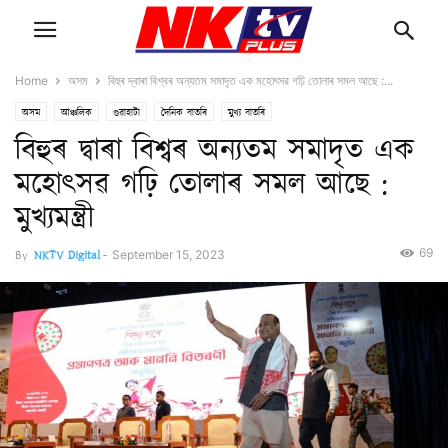
Home
অসম
বিহুৰ দ্বাৰা বিশ্বৰ অন্যতম সমাদৃত এক মহোৎসৱ গঢ়ি তোলাৰ সমল আছে :...
অসম
আঞ্চলিক
গুৱাহাটী
দৈনিক বাতৰি
মুখ্য বাতৰি
বিহুৰ দ্বাৰা বিশ্বৰ অন্যতম সমাদৃত এক
মহোৎসৱ গঢ়ি তোলাৰ সমল আছে :
মুখ্যমন্ত্রী
69
By
NKTV Digital
-
September 15, 2023