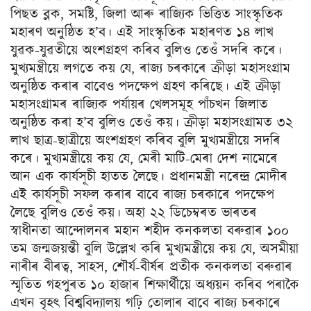
পিছত ব্লক, সমষ্টি, জিলা আৰু ৰাজ্যিক ভিত্তিত সাংস্কৃতিক
মহাৰণ অনুষ্ঠিত হ’ব। এই সাংস্কৃতিক মহাৰণত ১৪ লাখ
যুৱক-যুৱতীয়ে অংশগ্রহণ কৰিব বুলিও তেওঁ সদৰি কৰে।
মুখ্যমন্ত্ৰীয়ে লগতে কয় যে, ৰাজ্য চৰকাৰে ক্ৰীড়া মহাসংগ্রাম
অনুষ্ঠিত কৰাৰ বাবেও পদক্ষেপ গ্রহণ কৰিছে। এই ক্রীড়া
মহাসংগ্ৰামৰ ৰাজ্যিক পৰ্যায়ৰ খেলসমূহ পাঁচখন জিলাত
অনুষ্ঠিত কৰা হ’ব বুলিও তেওঁ কয়। ক্রীড়া মহাসংগ্ৰামত ৩২
লাখ ছাত্র-ছাত্রীয়ে অংশগ্রহণ কৰিব বুলি মুখ্যমন্ত্ৰীয়ে সদৰি
কৰে। মুখ্যমন্ত্ৰীয়ে কয় যে, মেৰী মাটি-মেৰা দেশ নামেৰে
আন এক কাৰ্যসূচী হাতত লৈছে। প্ৰধানমন্ত্রী নৰেন্দ্ৰ মোদীৰ
এই কাৰ্যসূচী সফল কৰাৰ বাবে ৰাজ্য চৰকাৰে পদক্ষেপ
লৈছে বুলিও তেওঁ কয়। অহা ২২ ডিচেম্বৰত ভাৰতৰ
স্বাধীনতা আন্দোলনৰ মহান শহীদ কনকলতা বৰুৱাৰ ১০০
তম জন্মজয়ন্তী বুলি উল্লেখ কৰি মুখ্যমন্ত্ৰীয়ে কয় যে, অসমীয়া
নাৰীৰ বীৰত্ব, সাহস, শৌর্য-বীৰ্ষৰ প্ৰতীক কনকলতা বৰুৱাৰ
স্মৃতিত গহপুৰত ১০ হাজাৰ শিক্ষাৰ্থীয়ে অধ্যয়ন কৰিব পৰাকৈ
এখন বৃহৎ বিশ্ববিদ্যালয় গঢ়ি তোলাৰ বাবে ৰাজ্য চৰকাৰে