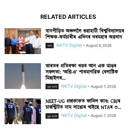
RELATED ARTICLES
বানপীড়িত অঞ্চললৈ গুৱাহাটী বিশ্ববিদ্যালয়ৰ
শিক্ষক-কৰ্মচাৰীৰ এদিনৰ দৰমহাৰ অৱদান
NKTV Digital
-
August 9, 2026
অসম
ভাৰতৰ প্ৰতিৰক্ষা খণ্ডত আন এক ডাঙৰ
সফলতা: ‘অগ্নি-৪’ পাৰমাণৱিক বেলাষ্টিক
মিছাইলৰ...
NKTV Digital
-
August 7, 2026
মুখ্য বাতৰি
NEET-UG প্ৰশ্নকাকত ফাদিল কাণ্ড: CBIৰ
চাৰ্জশ্বীটত নাম সাঙোৰ খাইছে NTAৰ ৩...
NKTV Digital
-
August 7, 2026
মুখ্য বাতৰি