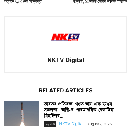
নতুনকৈ ২,৮৩৭জন আক্ৰান্ত
সংক্ৰমণ, ১৫জনকৈ জোৱান ক’ভিড পজিটিভ
NKTV Digital
RELATED ARTICLES
ভাৰতৰ প্ৰতিৰক্ষা খণ্ডত আন এক ডাঙৰ
সফলতা: ‘অগ্নি-৪’ পাৰমাণৱিক বেলাষ্টিক
মিছাইলৰ...
NKTV Digital
-
August 7, 2026
মুখ্য বাতৰি