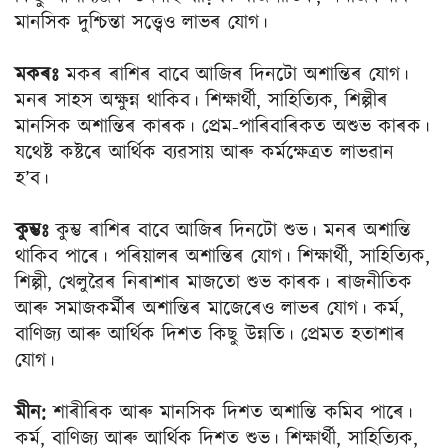
মানসিক দুশ্চিন্তা সত্ত্বেও লাভৰ যােগ।
মকৰঃ
মকৰ ৰাশিৰ বাবে আজিৰ দিনটো অশান্তিৰ যােগ।
মনৰ সাহস অক্ষুন্ন থাকিব। শিক্ষার্থী, সাহিত্যিক, শিল্পীৰ
মানসিক অশান্তিৰ কাৰক। প্রেম-পাৰিবাৰিকত অশুভ কাৰক।
যথেষ্ট কষ্টৰে আর্থিক ব্যৱসায় আৰু কর্মক্ষেত্ৰত লাভৱান
হ’ব।
কুম্ভঃ
কুম্ভ ৰাশিৰ বাবে আজিৰ দিনটো শুভ। মনৰ অশান্তি
থাকিব পাৰে। পৰিয়ালৰ অশান্তিৰ যােগ। শিক্ষার্থী, সাহিত্যিক,
শিল্পী, খেলুৱৈৰ নিৰাশাৰ মাজতো শুভ কাৰক। ৰাজনীতিক
আৰু সমাজকর্মীৰ অশান্তিৰ মাজেৰেও লাভৰ যােগ। কর্ম,
বাণিজ্য আৰু আর্থিক দিশত কিছু উন্নতি। প্ৰেমত হতাশাৰ
যােগ।
মীন:
শাৰীৰিক আৰু মানসিক দিশত অশান্তি কমিব পাৰে।
কর্ম, বাণিজ্য আৰু আর্থিক দিশত শুভ। শিক্ষার্থী, সাহিত্যিক,