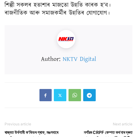
শিল্পী সকলৰ হতাশাৰ মাজতাে উন্নতি কাৰক হ’ব।
ৰাজনীতিক আৰু সমাজকর্মীৰ উন্নতিৰ যােগাযােগ।
Author:
NKTV Digital
Previous article
Next article
ৰাজ্যত উৰ্ধগামী ক’ভিডৰ গ্ৰাফ, মঙলবাৰে
নগাঁৱৰ CRPF কেম্পত কৰ’নাৰ দ্ৰুত