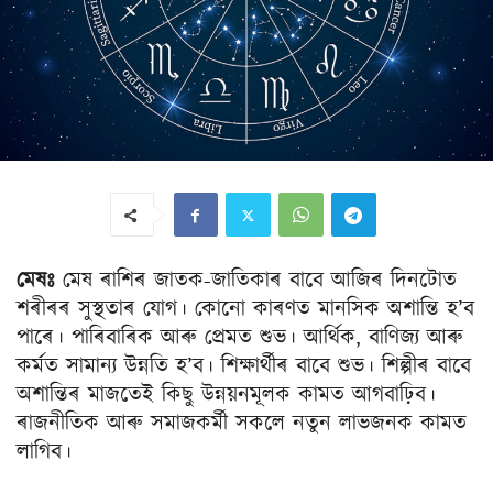
মেষঃ
মেষ ৰাশিৰ জাতক-জাতিকাৰ বাবে আজিৰ দিনটোত
শৰীৰৰ সুস্থতাৰ যােগ। কোনো কাৰণত মানসিক অশান্তি হ’ব
পাৰে। পাৰিবাৰিক আৰু প্রেমত শুভ। আর্থিক, বাণিজ্য আৰু
কৰ্মত সামান্য উন্নতি হ’ব। শিক্ষার্থীৰ বাবে শুভ। শিল্পীৰ বাবে
অশান্তিৰ মাজতেই কিছু উন্নয়নমূলক কামত আগবাঢ়িব।
ৰাজনীতিক আৰু সমাজকর্মী সকলে নতুন লাভজনক কামত
লাগিব।