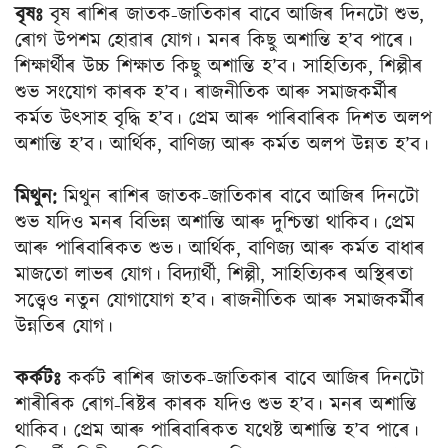
বৃষঃ
বৃষ ৰাশিৰ জাতক-জাতিকাৰ বাবে আজিৰ দিনটো শুভ,
ৰোগ উপশম হােৱাৰ যােগ। মনৰ কিছু অশান্তি হ’ব পাৰে।
শিক্ষার্থীৰ উচ্চ শিক্ষাত কিছু অশান্তি হ’ব। সাহিত্যিক, শিল্পীৰ
শুভ সংযােগ কাৰক হ’ব। ৰাজনীতিক আৰু সমাজকৰ্মীৰ
কৰ্মত উৎসাহ বৃদ্ধি হ’ব। প্রেম আৰু পাৰিবাৰিক দিশত অলপ
অশান্তি হ’ব। আর্থিক, বাণিজ্য আৰু কৰ্মত অলপ উন্নত হ’ব।
মিথুন:
মিথুন ৰাশিৰ জাতক-জাতিকাৰ বাবে আজিৰ দিনটো
শুভ যদিও মনৰ বিভিন্ন অশান্তি আৰু দুশ্চিন্তা থাকিব। প্ৰেম
আৰু পাৰিবাৰিকত শুভ। আর্থিক, বাণিজ্য আৰু কৰ্মত বাধাৰ
মাজতাে লাভৰ যােগ। বিদ্যার্থী, শিল্পী, সাহিত্যিকৰ অস্থিৰতা
সত্ত্বেও নতুন যােগাযােগ হ’ব। ৰাজনীতিক আৰু সমাজকৰ্মীৰ
উন্নতিৰ যােগ।
কৰ্কটঃ
কৰ্কট ৰাশিৰ জাতক-জাতিকাৰ বাবে আজিৰ দিনটো
শাৰীৰিক ৰোগ-ৰিষ্টৰ কাৰক যদিও শুভ হ’ব। মনৰ অশান্তি
থাকিব। প্ৰেম আৰু পাৰিবাৰিকত যথেষ্ট অশান্তি হ’ব পাৰে।