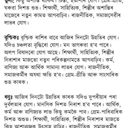
তুলা:
কিছু অশান্তি থাকিব। চিন্তা, হতাশাৰ যােগ। প্রেম-প্রীতি,
ঘৰুৱা দিশত শুভ। শিক্ষার্থী, সাহিত্যিক, শিল্পীৰ অশান্তিৰ
মাজেৰে নতুন কামত আগবাঢ়িব। ৰাজনীতিক, সমাজসেৱীৰ
লাভৰ যােগ।
বৃশ্চিকঃ
বৃশ্চিক ৰাশিৰ বাবে আজিৰ দিনটো উন্নতিৰ যােগ।
যদিও চঞ্চলতা বৃদ্ধিৰো যােগ। মন ভাগৰুৱা হ’ব পাৰে।
অলপ বিষাদৰাে যােগ আছে। শিক্ষার্থী, সাহিত্যিক, শিল্পীৰ
নিৰাশাৰ মাজতাে নতুন পৰিকল্পনামতে আগবাঢ়িব। কর্ম,
বাণিজ্য আৰু আর্থিক সামান্য লাভৰ যােগ। ৰাজনীতিক,
সমাজকর্মীৰ অযথা ক্ষতি হ’ব। প্রেম-প্রীতি আৰু সাংসাৰিক
শুভ কাৰক।
ধনুঃ
আজিৰ দিনটো উন্নতিৰ কাৰক যদিও দুপৰীয়াৰ পৰা
দুৰ্বলতাৰ যােগ। মানসিক দিশত নিৰাশ হ’ব পাৰে। আর্থিক,
কৰ্ম আৰু বাণিজ্যত লাভ কিছু কমকৈ পাব। প্রেম-পাৰিবাৰিক
দিশত অশুভ। শিক্ষার্থী, সাহিত্যিক, শিল্পীৰ নিৰাশাৰ মাজতে
কিছু আশাব্যঞ্জক উৎসাহ বাঢ়িব। ৰাজনীতিক, সমাজকর্মীৰ