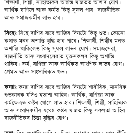
শিক্ষার্থী, শিল্পী, সাহিত্যিকৰ অস্বস্তি মাজতত আশাৰ যােগ।
আর্থিক বাণিজ্য আৰু কৰ্মত কিছু সুফল পাব। ৰাজনীতিক
আৰু সমাজকর্মীৰ লাভ হ’ব।
সিংহঃ
সিংহ ৰাশিৰ বাবে আজিৰ দিনটো কিছু শুভ। কোনাে
কথাত মনৰ অশান্তি বৃদ্ধি হ’ব পাৰে। শিক্ষার্থী, শিল্পীৰ মনত
অশান্তি থাকিলেও কিছু সুফল লাভৰ যােগ। সমাজসেৱা,
ৰাজনীতি আৰু সংবাদসেৱাত যুক্তসকলৰ কিছু অশান্তি
থাকিব। কর্ম, বাণিজ্য আৰু আর্থিকত আংশিক লাভৰ যােগ।
প্ৰেমত আৰু সাংসাৰিকত শুভ।
কন্যাঃ
কন্যা ৰাশিৰ বাবে আজিৰ দিনটো শাৰীৰিক, মানসিক
শুভকাৰক যদিও হতাশা আহিব। আর্থিক, বাণিজ্য আৰু
কর্মক্ষেত্ৰত কষ্টৰ যােগে লাভ হ’ব। শিক্ষার্থী, শিল্পী, সাহিত্যিক
আৰু সংবাদকর্মীৰ যথেষ্ট কষ্টৰ মাজত কিছু সফলতা আহিব।
ৰাজনীতিকৰ চিন্তা বৃদ্ধিৰ যােগ।