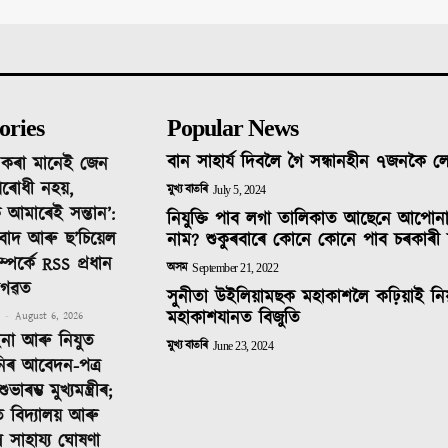
ories
Popular News
বান সাহাৰ্য দিবলৈ গৈ সন্ধানহীন ৭জনকৈ 
দ কৰা মানেই জেন
ৰোধী নহয়,
মুখ্য বাতৰি
July 5, 2024
 আমাৰেই সন্তান’:
নিযুক্তি পাব লগা তালিকাত আছেনে আপোন
তিবাদ আৰু ছ’চিয়েল
নাম? শুকুৰবাৰে কোনে কোনে পাব চৰকাৰী 
ম্পৰ্কে RSS প্ৰধান
অসম
September 21, 2022
াগৱত
সুনীতা উইলিয়ামছক মহাকাশলৈ কঢ়িয়াই নি
মহাকাশযানত বিজুতি
-
August 6, 2026
ইনা আৰু নিযুত
মুখ্য বাতৰি
June 23, 2024
নিৰ আবেদন-পত্ৰ
াৰম্ভ মুখ্যমন্ত্ৰীৰ;
ত বিদ্যালয় আৰু
ীলৈ সাহায্য ঘোষণা