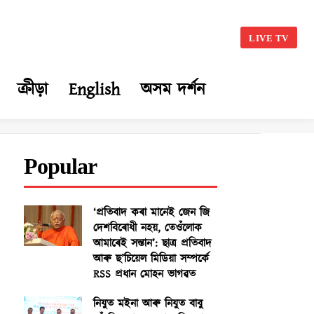
LIVE TV
ক্ৰীড়া
English
অসম দৰ্শন
Popular
‘প্ৰতিবাদ কৰা মানেই জেন জি
দেশবিৰোধী নহয়, তেওঁলোক
আমাৰেই সন্তান’: ছাত্ৰ প্ৰতিবাদ
আৰু ছ’চিয়েল মিডিয়া সম্পৰ্কে
RSS প্ৰধান মোহন ভাগৱত
নিযুত মইনা আৰু নিযুত বাবু