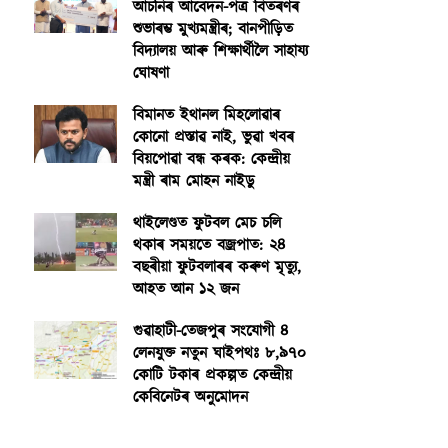
আঁচনিৰ আবেদন-পত্ৰ বিতৰণৰ
শুভাৰম্ভ মুখ্যমন্ত্ৰীৰ; বানপীড়িত
বিদ্যালয় আৰু শিক্ষাৰ্থীলৈ সাহায্য
ঘোষণা
বিমানত ইথানল মিহলোৱাৰ
কোনো প্ৰস্তাৱ নাই, ভুৱা খবৰ
বিয়পোৱা বন্ধ কৰক: কেন্দ্ৰীয়
মন্ত্ৰী ৰাম মোহন নাইডু
থাইলেণ্ডত ফুটবল মেচ চলি
থকাৰ সময়তে বজ্ৰপাত: ২৪
বছৰীয়া ফুটবলাৰৰ কৰুণ মৃত্যু,
আহত আন ১২ জন
গুৱাহাটী-তেজপুৰ সংযোগী ৪
লেনযুক্ত নতুন ঘাইপথঃ ৮,৯৭০
কোটি টকাৰ প্ৰকল্পত কেন্দ্ৰীয়
কেবিনেটৰ অনুমোদন