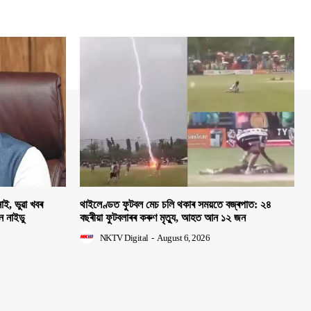
াই, ভুৱা খবৰ
থাইলেণ্ডত ফুটবল মেচ চলি থকাৰ সময়তে বজ্ৰপাত: ২৪
হন নাইডু
বছৰীয়া ফুটবলাৰৰ কৰুণ মৃত্যু, আহত আন ১২ জন
NKTV Digital
-
August 6, 2026