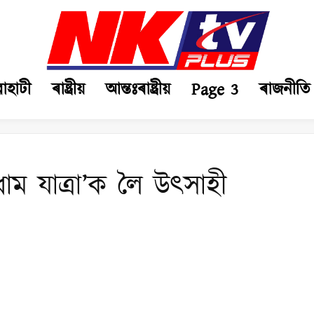
ৱাহাটী
ৰাষ্ট্ৰীয়
আন্তঃৰাষ্ট্ৰীয়
Page 3
ৰাজনীতি
াম যাত্ৰা’ক লৈ উৎসাহী