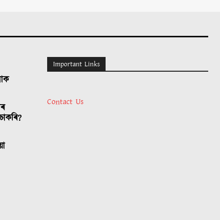
Important Links
লোক
Contact Us
াৰ
চাকৰি?
য়া