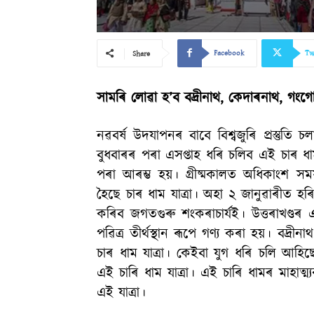
Facebook
Tw
Share
সামৰি লোৱা হ’ব বদ্ৰীনাথ, কেদাৰনাথ, গংগোত
নৱবৰ্ষ উদযাপনৰ বাবে বিশ্বজুৰি প্ৰস্তুত
বুধবাৰৰ পৰা এসপ্তাহ ধৰি চলিব এই চাৰ ধাম 
পৰা আৰম্ভ হয়। গ্ৰীষ্মকালত অধিকাংশ স
হৈছে চাৰ ধাম যাত্ৰা। অহা ২ জানুৱাৰীত হৰি
কৰিব জগতগুৰু শংকৰাচাৰ্যই। উত্তৰাখণ্ডৰ এ
পৱিত্ৰ তীৰ্থস্থান ৰূপে গণ্য কৰা হয়। বদ্ৰ
চাৰ ধাম যাত্ৰা। কেইবা যুগ ধৰি চলি আহিছে এ
এই চাৰি ধাম যাত্ৰা। এই চাৰি ধামৰ মাহাত্ম্য
এই যাত্ৰা।