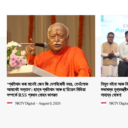
‘প্ৰতিবাদ কৰা মানেই জেন জি দেশবিৰোধী নহয়, তেওঁলোক
নিযুত মইনা আৰু ন
আমাৰেই সন্তান’: ছাত্ৰ প্ৰতিবাদ আৰু ছ’চিয়েল মিডিয়া
শুভাৰম্ভ মুখ্যমন্ত্ৰ
সম্পৰ্কে RSS প্ৰধান মোহন ভাগৱত
সাহায্য ঘোষণা
NKTV Digital
-
August 6, 2026
NKTV Digita