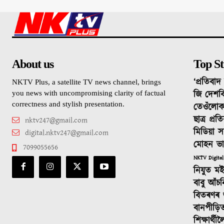
About us
Top St
‘প্ৰতিবা
NKTV Plus, a satellite TV news channel, brings
জি দেশবি
you news with uncompromising clarity of factual
correctness and stylish presentation.
তেওঁলোক
ছাত্ৰ প্ৰ
nktv247@gmail.com
মিডিয়া স
digital.nktv247@gmail.com
মোহন ভ
7099055656
NKTV Digital
নিযুত ম
বাবু আঁচ
বিতৰণৰ শুভ
বানপীড়ি
শিক্ষাৰ্থ