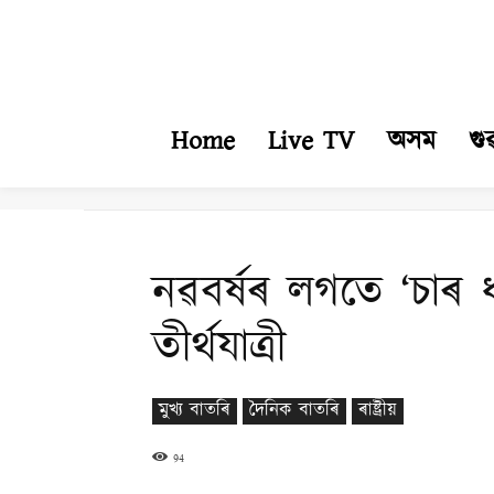
Home
Live TV
অসম
গু
নৱবৰ্ষৰ লগতে ‘চাৰ ধ
তীৰ্থযাত্ৰী
মুখ্য বাতৰি
দৈনিক বাতৰি
ৰাষ্ট্ৰীয়
94