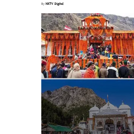
By
NKTV Digital