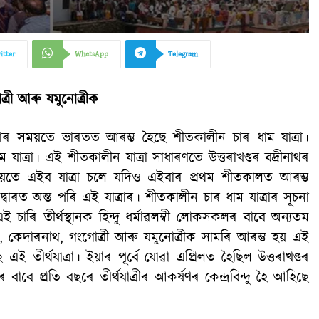
itter
WhatsApp
Telegram
্ৰী আৰু যমুনোত্ৰীক
ি চলাৰ সময়তে ভাৰতত আৰম্ভ হৈছে শীতকালীন চাৰ ধাম যাত্ৰা।
যাত্ৰা। এই শীতকালীন যাত্ৰা সাধাৰণতে উত্তৰাখণ্ডৰ বদ্ৰীনাথৰ
ময়তে এইব যাত্ৰা চলে যদিও এইবাৰ প্ৰথম শীতকালত আৰম্ভ
দ্বাৰত অন্ত পৰি এই যাত্ৰাৰ। শীতকালীন চাৰ ধাম যাত্ৰাৰ সূচনা
ই চাৰি তীৰ্থস্থানক হিন্দু ধৰ্মাৱলম্বী লোকসকলৰ বাবে অন্যতম
ীনাথ, কেদাৰনাথ, গংগোত্ৰী আৰু যমুনোত্ৰীক সামৰি আৰম্ভ হয় এই
ই তীৰ্থযাত্ৰা। ইয়াৰ পূৰ্বে যোৱা এপ্ৰিলত হৈছিল উত্তৰাখণ্ডৰ
ৰ বাবে প্ৰতি বছৰে তীৰ্থযাত্ৰীৰ আকৰ্ষণৰ কেন্দ্ৰবিন্দু হৈ আহিছে