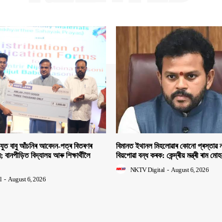
িযুত বাবু আঁচনিৰ আবেদন-পত্ৰ বিতৰণৰ
বিমানত ইথানল মিহলোৱাৰ কোনো প্ৰস্তাৱ ন
ীৰ; বানপীড়িত বিদ্যালয় আৰু শিক্ষাৰ্থীলৈ
বিয়পোৱা বন্ধ কৰক: কেন্দ্ৰীয় মন্ত্ৰী ৰাম মো
NKTV Digital
-
August 6, 2026
l
-
August 6, 2026