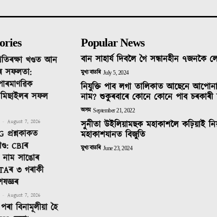
ories
Popular News
বান সাহাৰ্য দিবলৈ গৈ সন্ধানহীন ৭জনকৈ 
ৰতিৰক্ষা খণ্ডত আন
ৰ সফলতা:
মুখ্য বাতৰি
July 5, 2024
 পাৰমাণৱিক
নিযুক্তি পাব লগা তালিকাত আছেনে আপোন
ক মিছাইলৰ সফল
নাম? শুকুৰবাৰে কোনে কোনে পাব চৰকাৰী 
অসম
September 21, 2022
-
August 7, 2026
সুনীতা উইলিয়ামছক মহাকাশলৈ কঢ়িয়াই নি
 প্ৰশ্নকাকত
মহাকাশযানত বিজুতি
ণ্ড: CBIৰ
মুখ্য বাতৰি
June 23, 2024
টত নাম সাঙোৰ
TAৰ ৩ গৰাকী
েষজ্ঞৰ
-
August 7, 2026
পৰা বিনামূলীয়া হৈ