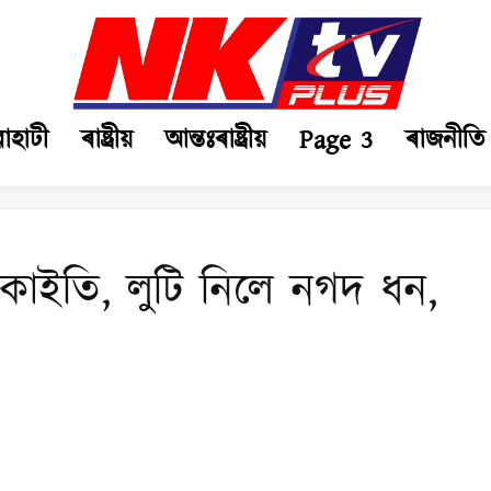
ৱাহাটী
ৰাষ্ট্ৰীয়
আন্তঃৰাষ্ট্ৰীয়
Page 3
ৰাজনীতি
ডকাইতি, লুটি নিলে নগদ ধন,