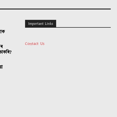
Important Links
লোক
Contact Us
াৰ
চাকৰি?
য়া