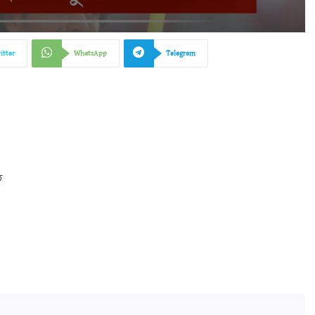
itter
WhatsApp
Telegram
ি