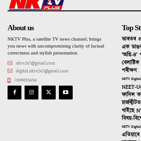
About us
Top St
ভাৰতৰ প্
NKTV Plus, a satellite TV news channel, brings
এক ডাঙ
you news with uncompromising clarity of factual
correctness and stylish presentation.
‘অগ্নি-৪’
বেলাষ্টি
nktv247@gmail.com
পৰীক্ষণ
digital.nktv247@gmail.com
NKTV Digital
7099055656
NEET-UG
ফাদিল কা
চাৰ্জশ্বী
খাইছে N
বিষয়-বিশ
NKTV Digital
এতিয়াৰে 