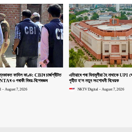
াকত ফাদিল কাণ্ড: CBIৰ চাৰ্জশ্বীটত
এতিয়াৰে পৰা বিনামূলীয়া হৈ নাথাকে UPI
NTAৰ ৩ গৰাকী বিষয়-বিশেষজ্ঞৰ
গৃহীত হ’ল নতুন সংশোধনী বিধেয়ক
l
-
August 7, 2026
NKTV Digital
-
August 7, 2026