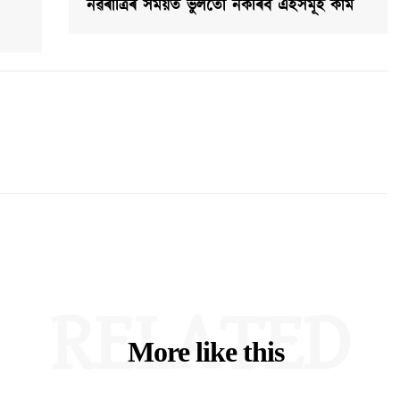
নৱৰাত্ৰিৰ সময়ত ভুলতো নকৰিব এইসমূহ কাম
RELATED
More like this