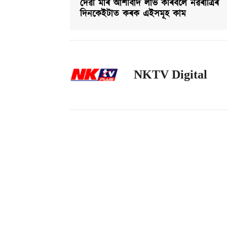
দেৱী মাৰ আশীৰ্বাদ লাভ কৰিবলৈ নৱৰাত্ৰিৰ
দিনকেইটাত কৰক এইসমূহ কাম
NKTV Digital