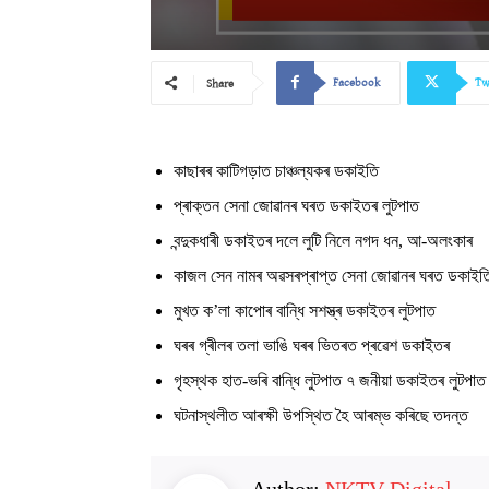
Facebook
Tw
Share
কাছাৰৰ কাটিগড়াত চাঞ্চল্যকৰ ডকাইতি
প্ৰাক্তন সেনা জোৱানৰ ঘৰত ডকাইতৰ লুটপাত
বন্দুকধাৰী ডকাইতৰ দলে লুটি নিলে নগদ ধন, আ-অলংকাৰ
কাজল সেন নামৰ অৱসৰপ্ৰাপ্ত সেনা জোৱানৰ ঘৰত ডকাইত
মুখত ক’লা কাপোৰ বান্ধি সশস্ত্ৰ ডকাইতৰ লুটপাত
ঘৰৰ গ্ৰীলৰ তলা ভাঙি ঘৰৰ ভিতৰত প্ৰৱেশ ডকাইতৰ
গৃহস্থক হাত-ভৰি বান্ধি লুটপাত ৭ জনীয়া ডকাইতৰ লুটপাত
ঘটনাস্থলীত আৰক্ষী উপস্থিত হৈ আৰম্ভ কৰিছে তদন্ত