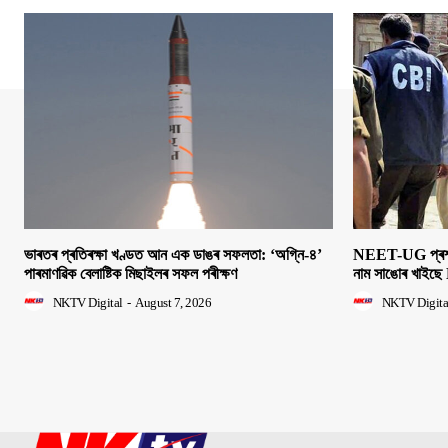
ভাৰতৰ প্ৰতিৰক্ষা খণ্ডত আন এক ডাঙৰ সফলতা: ‘অগ্নি-৪’
NEET-UG প্ৰশ্নক
পাৰমাণৱিক বেলাষ্টিক মিছাইলৰ সফল পৰীক্ষণ
নাম সাঙোৰ খাইছে 
NKTV Digital
-
August 7, 2026
NKTV Digita