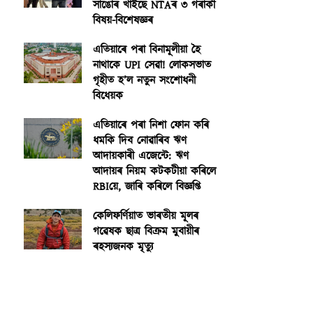
সাঙোৰ খাইছে NTAৰ ৩ গৰাকী
বিষয়-বিশেষজ্ঞৰ
এতিয়াৰে পৰা বিনামূলীয়া হৈ
নাথাকে UPI সেৱা! লোকসভাত
গৃহীত হ’ল নতুন সংশোধনী
বিধেয়ক
এতিয়াৰে পৰা নিশা ফোন কৰি
ধমকি দিব নোৱাৰিব ঋণ
আদায়কাৰী এজেন্টে: ঋণ
আদায়ৰ নিয়ম কটকটীয়া কৰিলে
RBIয়ে, জাৰি কৰিলে বিজ্ঞপ্তি
কেলিফৰ্ণিয়াত ভাৰতীয় মূলৰ
গৱেষক ছাত্ৰ বিক্ৰম মুবায়ীৰ
ৰহস্যজনক মৃত্যু