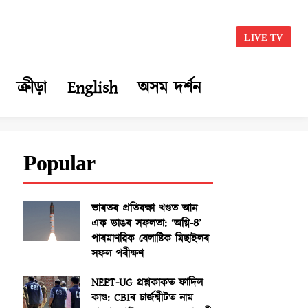
LIVE TV
ক্ৰীড়া
English
অসম দৰ্শন
Popular
ভাৰতৰ প্ৰতিৰক্ষা খণ্ডত আন
এক ডাঙৰ সফলতা: ‘অগ্নি-৪’
পাৰমাণৱিক বেলাষ্টিক মিছাইলৰ
সফল পৰীক্ষণ
NEET-UG প্ৰশ্নকাকত ফাদিল
কাণ্ড: CBIৰ চাৰ্জশ্বীটত নাম