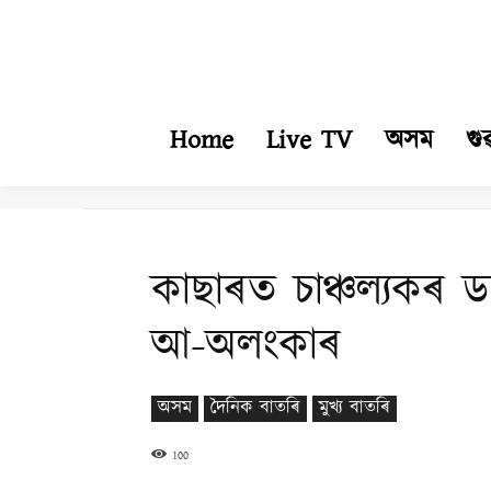
Home
Live TV
অসম
গু
কাছাৰত চাঞ্চল্যকৰ 
আ-অলংকাৰ
অসম
দৈনিক বাতৰি
মুখ্য বাতৰি
100