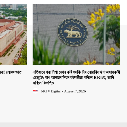
 সেৱা! লোকসভাত
এতিয়াৰে পৰা নিশা ফোন কৰি ধমকি দিব নোৱাৰিব ঋণ আদায়কাৰী
এজেন্টে: ঋণ আদায়ৰ নিয়ম কটকটীয়া কৰিলে RBIয়ে, জাৰি
কৰিলে বিজ্ঞপ্তি
NKTV Digital
-
August 7, 2026