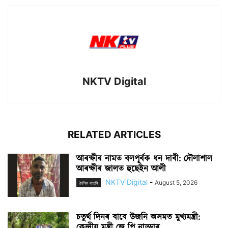
NKTV Digital
RELATED ARTICLES
আৰক্ষীৰ নামত বলপূৰ্বক ধন দাবী: দৌলাশাল
আৰক্ষীৰ জালত হুছেইন আলী
NKTV Digital
-
August 5, 2026
দৈনিক বাতৰি
চতুৰ্থ দিনৰ বাবে উজনি অসমত মুখ্যমন্ত্ৰী:
কেন্দ্ৰীয় মন্ত্ৰী জে পি নাড্ডাৰ...