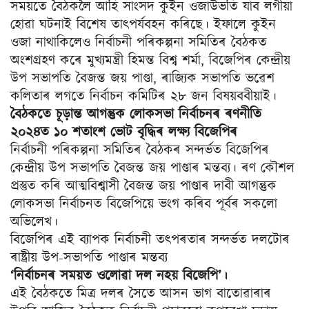
সময়তে বৈঠকলৈ আহি সাংসদ কুইন ওজাউভতি যাব লগীয়া
হোৱা ঘটনাই বিশেষ তাৎ‍পৰ্যবহন কৰিছে। ইফালে কুইন
ওজা নাথাকিলেও নিৰ্বাচনী পৰিকল্পনা সমিতিৰ বৈঠকত
অংশগ্ৰহণ কৰে মুখ্যমন্ত্ৰী হিমন্ত বিশ্ব শৰ্মা, বিজেপিৰ কেন্দ্ৰীয়
উপ সভাপতি বৈজন্ত জয় পাণ্ডা, ৰাজ্যিক সভাপতি ভৱেশ
কলিতাৰ লগতে নিৰ্বাচন কমিটিৰ ২৮ জন বিষয়ববীয়াই।
বৈঠকতে চূড়ান্ত আগন্তুক লোকসভা নিৰ্বাচনৰ ৰণনীতি
২০২৪ত ১০ শতাংশ ভোট বৃদ্ধিৰ লক্ষ্য বিজেপিৰ
নিৰ্বাচনী পৰিকল্পনা সমিতিৰ বৈঠকৰ সন্দৰ্ভত বিজেপিৰ
কেন্দ্ৰীয় উপ সভাপতি বৈজন্ত জয় পাণ্ডাৰ মন্তব্য। ৰণ কৌশল
প্ৰস্তুত কৰি আত্মবিশ্বাসী বৈজন্ত জয় পাণ্ডাৰ দাবী আগন্তুক
লোকসভা নিৰ্বাচনত বিজেপিয়ে ভংগ কৰিব পূৰ্বৰ সকলো
অভিলেখ।
বিজেপিৰ এই ব্যাপক নিৰ্বাচনী তৎ‍পৰতাৰ সন্দৰ্ভত দলটোৰ
ৰাষ্ট্ৰীয় উপ-সভাপতি পাণ্ডাৰ মন্তব্য
‘নিৰ্বাচনৰ সময়ত ওলোৱা দল নহয় বিজেপি’।
এই বৈঠকতে মিত্ৰ দলৰ সৈতে আসন ভাগ বাতোৱাৰাৰ