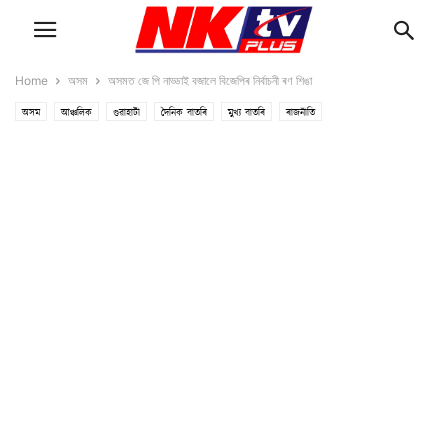
Home
অসম
অসমত জে পি নাড্ডাই বজালে বিজেপিৰ নিৰ্বাচনী ৰণ শিঙা
অসম
আঞ্চলিক
গুৱাহাটী
দৈনিক বাতৰি
মুখ্য বাতৰি
ৰাজনীতি