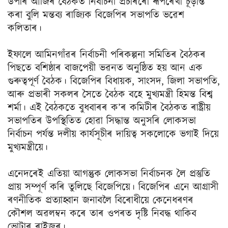
উপৰি আজিৰ বৈঠকত নিৰ্বাচনী প্ৰচাৰৰো ৰূপৰেখা চূড়ান্ত
কৰা বুলি মন্তব্য ৰাজ্যিক বিজেপিৰ সভাপতি ভৱেশ
কলিতাৰ।
ইফালে আমিনগাঁৱৰ নিৰ্বাচনী পৰিকল্পনা সমিতিৰ বৈঠকৰ
পিছতে বশিষ্ঠাৰ বাজপেয়ী ভৱনত অনুষ্ঠিত হয় আন এক
গুৰুত্বপূৰ্ণ বৈঠক। বিজেপিৰ বিধায়ক, সাংসদ, জিলা সভাপতি,
আৰু প্ৰভাৰী সকলৰ সৈতে বৈঠক বহে মুখ্যমন্ত্ৰী হিমন্ত বিশ্ব
শৰ্মা। এই বৈঠকতে বুধবাৰৰ ক’ৰ কমিটীৰ বৈঠকত ৰাষ্ট্ৰীয়
সভাপতিৰ উপস্থিতিত হোৱা সিদ্ধান্ত অনুসৰি লোকসভা
নিৰ্বাচন পৰ্যন্ত দলীয় কাৰ্যসূচীৰ দায়িত্ব সকলোকে ভগাই দিয়ে
মুখ্যমন্ত্ৰীয়ে।
এনেদৰেই এতিয়া আগন্তুক লোকসভা নিৰ্বাচনক লৈ প্ৰস্তুতি
প্ৰায় সম্পূৰ্ণ কৰি তুলিছে বিজেপিয়ে। বিজেপিৰ এনে আগ্ৰাসী
ৰণনীতিক প্ৰত্যাহ্বান জনাবলৈ বিৰোধীয়ে কেনেধৰণৰ
কৌশল অৱলম্বন কৰে তাৰ ওপৰত দৃষ্টি নিবদ্ধ থাকিব
ভোটাৰ ৰাইজৰ।