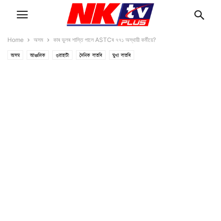
Home
অসম
কাৰ ভুলৰ শাস্তি পালে ASTCৰ ৭৭১ অস্থায়ী কৰ্মীয়ে?
অসম
আঞ্চলিক
গুৱাহাটী
দৈনিক বাতৰি
মুখ্য বাতৰি