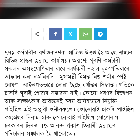
৭৭১ কৰ্মচাৰীৰ বৰ্খাস্তকৰণক আজিও উত্তপ্ত হৈ আছে ৰাজ্যৰ
বিভিন্ন প্ৰান্তৰ ASTC কাৰ্যালয়। অৱশ্যে পুৰণি কৰ্মচাৰী
সকলৰ অসহযোগিতাৰ বাবে কাৰ্যকৰী নহ’ল বৃহস্পতিবাৰে
আহ্বান কৰা কৰ্মবিৰতি। মুখ্যমন্ত্ৰী হিমন্ত বিশ্ব শৰ্মাৰ স্পষ্ট
ঘোষণা- আইনগতভাৱে লোৱা হৈছে বৰ্খাস্তৰ সিদ্ধান্ত। গতিকে
চাকৰি ঘূৰাই পোৱাৰ সম্ভাৱনা নাই। কোনো ধৰণৰ বিজ্ঞাপন
আৰু সাক্ষাৎকাৰ অবিহনেই চৰম অনিয়মেৰে নিযুক্তি
পাইছিল এই অস্থায়ী কৰ্মীসকলে। কোনোবাই চাকৰি পাইছিল
কংগ্ৰেছৰ দিনত আৰু কোনোবাই পাইছিল সোণোৱাল
চৰকাৰৰ দিনত IPS আনন্দ প্ৰকাশ তিৱাৰী ASTCৰ
পৰিচালন সঞ্চালক হৈ থাকোতে।