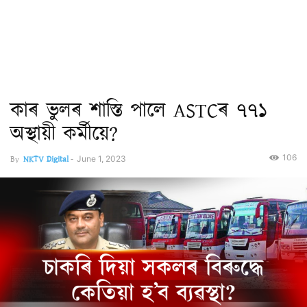
কাৰ ভুলৰ শাস্তি পালে ASTCৰ ৭৭১
অস্থায়ী কৰ্মীয়ে?
106
By
NKTV Digital
-
June 1, 2023