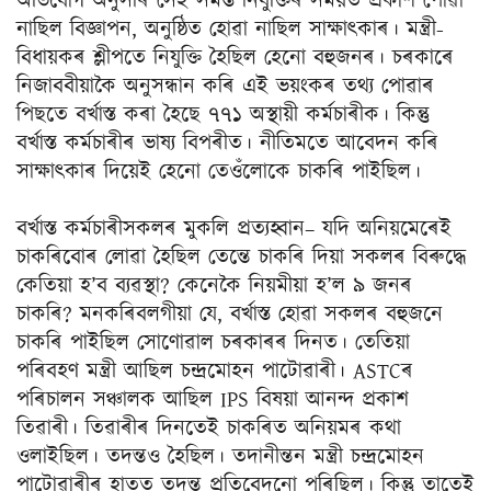
অভিযোগ অনুসৰি সেই সমস্ত নিযুক্তিৰ সময়ত প্ৰকাশ পোৱা
নাছিল বিজ্ঞাপন, অনুষ্ঠিত হোৱা নাছিল সাক্ষাৎকাৰ। মন্ত্ৰী-
বিধায়কৰ শ্লীপতে নিযুক্তি হৈছিল হেনো বহুজনৰ। চৰকাৰে
নিজাববীয়াকৈ অনুসন্ধান কৰি এই ভয়ংকৰ তথ্য পোৱাৰ
পিছতে বৰ্খাস্ত কৰা হৈছে ৭৭১ অস্থায়ী কৰ্মচাৰীক। কিন্তু
বৰ্খাস্ত কৰ্মচাৰীৰ ভাষ্য বিপৰীত। নীতিমতে আবেদন কৰি
সাক্ষাৎকাৰ দিয়েই হেনো তেওঁলোকে চাকৰি পাইছিল।
বৰ্খাস্ত কৰ্মচাৰীসকলৰ মুকলি প্ৰত্যহ্বান– যদি অনিয়মেৰেই
চাকৰিবোৰ লোৱা হৈছিল তেন্তে চাকৰি দিয়া সকলৰ বিৰুদ্ধে
কেতিয়া হ’ব ব্যৱস্থা? কেনেকৈ নিয়মীয়া হ’ল ৯ জনৰ
চাকৰি? মনকৰিবলগীয়া যে, বৰ্খাস্ত হোৱা সকলৰ বহুজনে
চাকৰি পাইছিল সোণোৱাল চৰকাৰৰ দিনত। তেতিয়া
পৰিবহণ মন্ত্ৰী আছিল চন্দ্ৰমোহন পাটোৱাৰী। ASTCৰ
পৰিচালন সঞ্চালক আছিল IPS বিষয়া আনন্দ প্ৰকাশ
তিৱাৰী। তিৱাৰীৰ দিনতেই চাকৰিত অনিয়মৰ কথা
ওলাইছিল। তদন্তও হৈছিল। তদানীন্তন মন্ত্ৰী চন্দ্ৰমোহন
পাটোৱাৰীৰ হাতত তদন্ত প্ৰতিবেদনো পৰিছিল। কিন্তু তাতেই