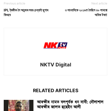
Previous article
Next article
IPL ট্ৰফীক লৈ আনন্দৰ লহৰ চেন্নাই ছুপাৰ
৩ সাংবাদিকে ২০১৯ত লৈছিল ৩০ লাখৰো
কিংছৰ
অধিক টকা!
NKTV Digital
RELATED ARTICLES
আৰক্ষীৰ নামত বলপূৰ্বক ধন দাবী: দৌলাশাল
আৰক্ষীৰ জালত হুছেইন আলী