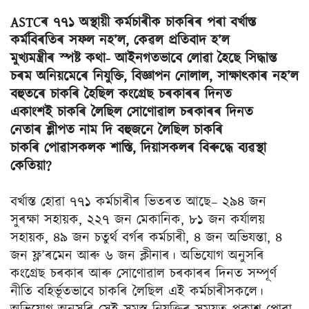
ASTCৰ ৭৭১ অস্থায়ী কৰ্মচাৰীক চাকৰিৰ পৰা বৰ্খাস্ত
কৰ্মবিৰতিৰ সফল নহ’ল, কেৱল প্ৰতিবাদ হ’ল
মুখ্যমন্ত্ৰীৰ স্পষ্ট কথা- আইনগতভাবে লোৱা হৈছে সিদ্ধান্ত
চৰম অনিয়মেৰে নিযুক্তি, বিজ্ঞাপন নোলাল, সাক্ষাৎকাৰ নহ’ল
বহুতৰে চাকৰি হৈছিল কংগ্ৰেছ চৰকাৰৰ দিনত
একাংশই চাকৰি লৈছিল সোণোৱাল চৰকাৰৰ দিনত
নেতাৰ শ্লীপত নাম দি বহুজনে লৈছিল চাকৰি
চাকৰি পোৱাসকলক শাস্তি, দিয়াসকলৰ বিৰুদ্ধে ব্যৱস্থা
কেতিয়া?
বৰ্খাস্ত হোৱা ৭৭১ কৰ্মচাৰীৰ ভিতৰত আছে– ২৯৪ জন
সুৰক্ষা সহায়ক, ২২৭ জন মেকানিক, ৮১ জন কৰ্যালয়
সহায়ক, ৪৯ জন চতুৰ্থ বৰ্গৰ কৰ্মচাৰী, ৪ জন অভিযন্তা, ৪
জন ফ্ল’ৰমেন আৰু ৬ জন ক্লীনাৰ। অভিযোগ অনুসৰি
কংগ্ৰেছ চৰকাৰ আৰু সোণোৱাল চৰকাৰৰ দিনত সম্পূৰ্ণ
নীতি বহিৰ্ভূতভাবে চাকৰি লৈছিল এই কৰ্মচাৰীসকলে।