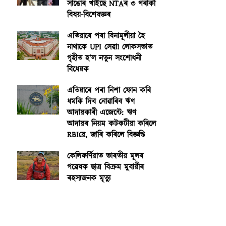
সাঙোৰ খাইছে NTAৰ ৩ গৰাকী
বিষয়-বিশেষজ্ঞৰ
এতিয়াৰে পৰা বিনামূলীয়া হৈ
নাথাকে UPI সেৱা! লোকসভাত
গৃহীত হ’ল নতুন সংশোধনী
বিধেয়ক
এতিয়াৰে পৰা নিশা ফোন কৰি
ধমকি দিব নোৱাৰিব ঋণ
আদায়কাৰী এজেন্টে: ঋণ
আদায়ৰ নিয়ম কটকটীয়া কৰিলে
RBIয়ে, জাৰি কৰিলে বিজ্ঞপ্তি
কেলিফৰ্ণিয়াত ভাৰতীয় মূলৰ
গৱেষক ছাত্ৰ বিক্ৰম মুবায়ীৰ
ৰহস্যজনক মৃত্যু