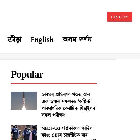
LIVE TV
ক্ৰীড়া
English
অসম দৰ্শন
Popular
ভাৰতৰ প্ৰতিৰক্ষা খণ্ডত আন
এক ডাঙৰ সফলতা: ‘অগ্নি-৪’
পাৰমাণৱিক বেলাষ্টিক মিছাইলৰ
সফল পৰীক্ষণ
NEET-UG প্ৰশ্নকাকত ফাদিল
কাণ্ড: CBIৰ চাৰ্জশ্বীটত নাম