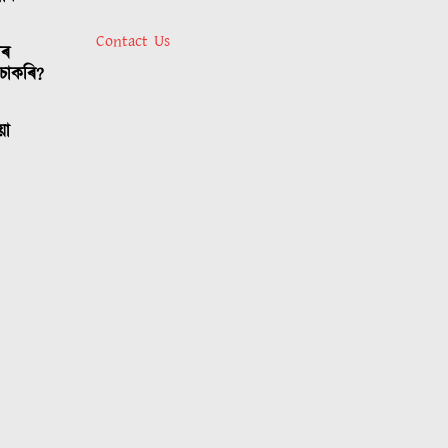
Contact Us
াৰ
চাকৰি?
য়া