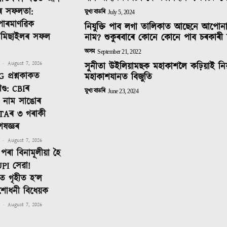
ৰ সফলতা:
মুখ্য বাতৰি
July 5, 2024
 পাৰমাণৱিক
নিযুক্তি পাব লগা তালিকাত আছেনে আপোন
ক মিছাইলৰ সফল
নাম? শুকুৰবাৰে কোনে কোনে পাব চৰকাৰী 
অসম
September 21, 2022
-
August 7, 2026
সুনীতা উইলিয়ামছক মহাকাশলৈ কঢ়িয়াই নি
 প্ৰশ্নকাকত
মহাকাশযানত বিজুতি
ণ্ড: CBIৰ
মুখ্য বাতৰি
June 23, 2024
টত নাম সাঙোৰ
TAৰ ৩ গৰাকী
েষজ্ঞৰ
-
August 7, 2026
পৰা বিনামূলীয়া হৈ
PI সেৱা!
 গৃহীত হ’ল
শোধনী বিধেয়ক
-
August 7, 2026