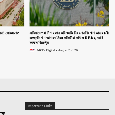
 সেৱা! লোকসভাত
এতিয়াৰে পৰা নিশা ফোন কৰি ধমকি দিব নোৱাৰিব ঋণ আদায়কাৰী
এজেন্টে: ঋণ আদায়ৰ নিয়ম কটকটীয়া কৰিলে RBIয়ে, জাৰি
কৰিলে বিজ্ঞপ্তি
NKTV Digital
-
August 7, 2026
Important Links
লোক