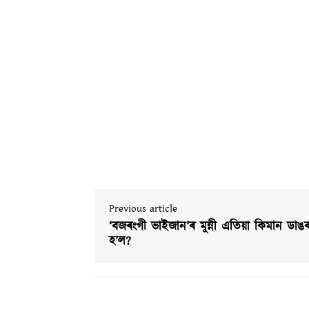
Previous article
‘বজৰংগী ভাইজান’ৰ মুন্নী এতিয়া কিমান ডাঙ
হ’ল?