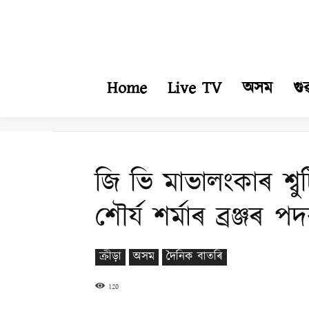
Home
Live TV
অসম
গু
জি ভি মাভালংকাৰ শ্ব
শৌৰ্য শৰ্মাৰ ব্ৰঞ্জৰ 
ক্ৰীড়া
অসম
দৈনিক বাতৰি
120