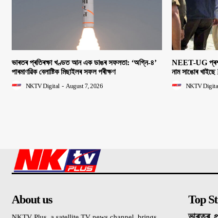
ভাৰতৰ প্ৰতিৰক্ষা খণ্ডত আন এক ডাঙৰ সফলতা: ‘অগ্নি-৪’
NEET-UG প্ৰশ্নক
পাৰমাণৱিক বেলাষ্টিক মিছাইলৰ সফল পৰীক্ষণ
নাম সাঙোৰ খাইছে 
NKTV Digital
-
August 7, 2026
NKTV Digita
About us
Top St
ভাৰতৰ প্
NKTV Plus, a satellite TV news channel, brings