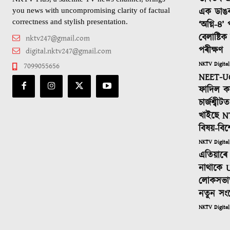
এক ডাঙ
you news with uncompromising clarity of factual
correctness and stylish presentation.
‘অগ্নি-৪’
বেলাষ্টি
nktv247@gmail.com
পৰীক্ষণ
digital.nktv247@gmail.com
NKTV Digital
7099055656
NEET-UG
ফাদিল কা
চাৰ্জশ্বী
খাইছে N
বিষয়-বিশ
NKTV Digital
এতিয়াৰে 
নাথাকে U
লোকসভাত
নতুন সং
NKTV Digital