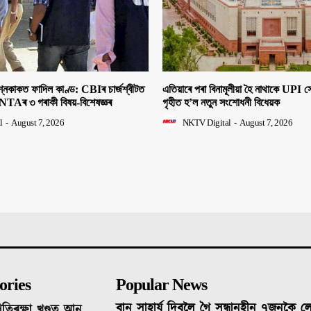
াকত ফাদিল কাণ্ড: CBIৰ চাৰ্জশ্বীটত
এতিয়াৰে পৰা বিনামূলীয়া হৈ নাথাকে UPI
NTAৰ ৩ গৰাকী বিষয়-বিশেষজ্ঞৰ
গৃহীত হ’ল নতুন সংশোধনী বিধেয়ক
l
-
August 7, 2026
NKTV Digital
-
August 7, 2026
ories
Popular News
বান সাহাৰ্য দিবলৈ গৈ সন্ধানহীন ৭জনকৈ 
ৰতিৰক্ষা খণ্ডত আন