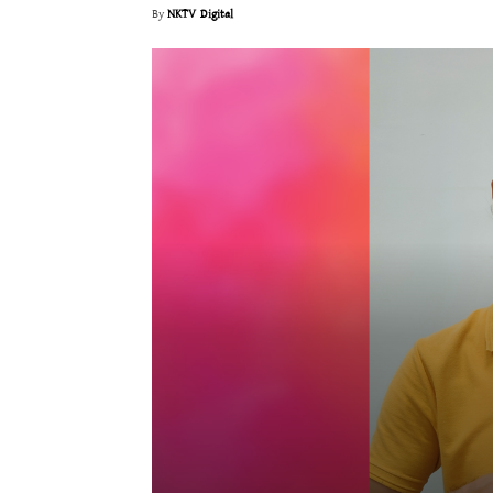
By
NKTV Digital