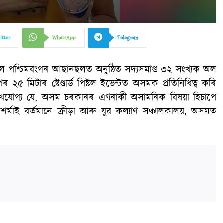
itter
WhatsApp
Telegram
ৰলৈ পশ্চিমবংগৰ আছানছলত অনুষ্ঠিত সদ্যসমাপ্ত ৩২ সংখ্যক অল
িপৰ ২৫ মিটাৰ ষ্টেণ্ডাৰ্ড পিষ্টল ইভেন্টত অসমক প্ৰতিনিধিত্ব কৰি
ল্লেখযোগ্য যে, অসম চৰকাৰৰ এগৰাকী অসামৰিক বিষয়া হিচাপে
শৰ্মাই বৰ্তমানে ক্ৰীড়া আৰু যুৱ কল্যাণ সঞ্চালকালয়, অসমত