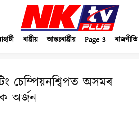
ৱাহাটী
ৰাষ্ট্ৰীয়
আন্তঃৰাষ্ট্ৰীয়
Page 3
ৰাজনীতি
ুটিং চেম্পিয়নশ্বিপত অসমৰ
পদক অৰ্জন