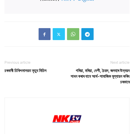
Previous article
Next article
চৰকাৰী চিকিৎসালয়ত মৃত্যু মিচিল
গৰিয়া, মৰিয়া, দেশী, চৈয়দ, জলহাৰ উন্নয়ন
সাধন কৰাৰ বাবে আর্থ-সামাজিক মূল্যায়ন কৰিব
চৰকাৰে