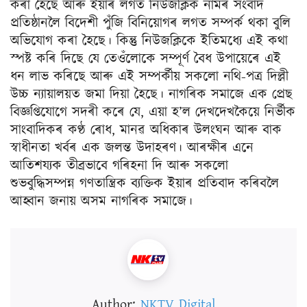
কৰা হৈছে আৰু ইয়াৰ লগত নিউজক্লিক নামৰ সংবাদ
প্ৰতিষ্ঠানলৈ বিদেশী পুঁজি বিনিয়োগৰ লগত সম্পৰ্ক থকা বুলি
অভিযোগ কৰা হৈছে। কিন্তু নিউজক্লিকে ইতিমধ্যে এই কথা
স্পষ্ট কৰি দিছে যে তেওঁলোকে সম্পূৰ্ণ বৈধ উপায়েৰে এই
ধন লাভ কৰিছে আৰু এই সম্পৰ্কীয় সকলো নথি-পত্ৰ দিল্লী
উচ্চ ন্যায়ালয়ত জমা দিয়া হৈছে। নাগৰিক সমাজে এক প্ৰেছ
বিজ্ঞপ্তিযোগে সদৰী কৰে যে, এয়া হ’ল দেখদেখকৈয়ে নিৰ্ভীক
সাংবাদিকৰ কণ্ঠ ৰোধ, মানৱ অধিকাৰ উলংঘন আৰু বাক
স্বাধীনতা খৰ্বৰ এক জলন্ত উদাহৰণ। আৰক্ষীৰ এনে
আতিশয্যক তীব্ৰভাবে গৰিহনা দি আৰু সকলো
শুভবুদ্ধিসম্পন্ন গণতান্ত্ৰিক ব্যক্তিক ইয়াৰ প্ৰতিবাদ কৰিবলৈ
আহ্বান জনায় অসম নাগৰিক সমাজে।
Author:
NKTV Digital