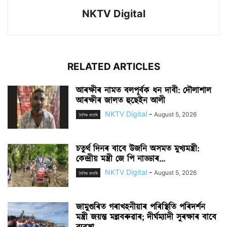
NKTV Digital
RELATED ARTICLES
আৰক্ষীৰ নামত বলপূৰ্বক ধন দাবী: দৌলাশাল
আৰক্ষীৰ জালত হুছেইন আলী
NKTV Digital
-
August 5, 2026
দৈনিক বাতৰি
চতুৰ্থ দিনৰ বাবে উজনি অসমত মুখ্যমন্ত্ৰী:
কেন্দ্ৰীয় মন্ত্ৰী জে পি নাড্ডাৰ...
NKTV Digital
-
August 5, 2026
দৈনিক বাতৰি
জামুগুৰিত গৰাখহনীয়াৰ পৰিস্থিতি পৰিদৰ্শন
মন্ত্ৰী জয়ন্ত মল্লবৰুৱাৰ; দীৰ্ঘম্যাদী সুৰক্ষাৰ বাবে