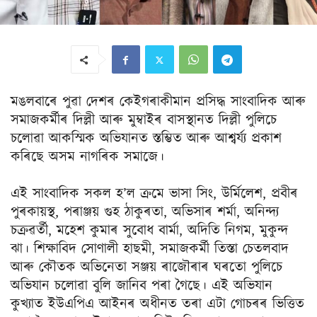
মঙলবাৰে পুৱা দেশৰ কেইগৰাকীমান প্ৰসিদ্ধ সাংবাদিক আৰু
সমাজকৰ্মীৰ দিল্লী আৰু মুম্বাইৰ বাসস্থানত দিল্লী পুলিচে
চলোৱা আকস্মিক অভিযানত স্তম্ভিত আৰু আশ্বৰ্য্য প্ৰকাশ
কৰিছে অসম নাগৰিক সমাজে।
এই সাংবাদিক সকল হ’ল ক্ৰমে ভাসা সিং, উৰ্মিলেশ, প্ৰবীৰ
পুৰকায়স্থ, পৰাঞ্জয় গুহ ঠাকুৰতা, অভিসাৰ শৰ্মা, অনিন্দ্য
চক্ৰৱৰ্তী, মহেশ কুমাৰ সুবোধ বাৰ্মা, অদিতি নিগম, মুকুন্দ
ঝা। শিক্ষাবিদ সোণালী হাছমী, সমাজকৰ্মী তিস্তা চেতলবাদ
আৰু কৌতক অভিনেতা সঞ্জয় ৰাজৌৰাৰ ঘৰতো পুলিচে
অভিযান চলোৱা বুলি জানিব পৰা গৈছে। এই অভিযান
কুখ্যাত ইউএপিএ আইনৰ অধীনত তৰা এটা গোচৰৰ ভিত্তিত