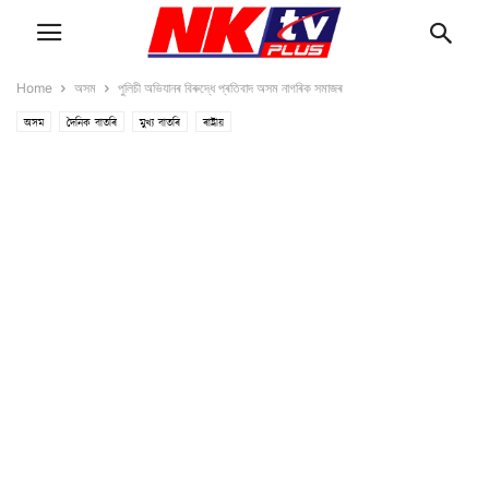
Home
অসম
পুলিচী অভিযানৰ বিৰুদ্ধে প্ৰতিবাদ অসম নাগৰিক সমাজৰ
অসম
দৈনিক বাতৰি
মুখ্য বাতৰি
ৰাষ্ট্ৰীয়